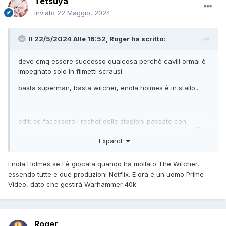
Tetsuya
Inviato
22 Maggio, 2024
Il 22/5/2024 Alle 16:52,
Roger
ha scritto:
deve cmq essere successo qualcosa perchè cavill ormai è
impegnato solo in filmetti scrausi.
basta superman, basta witcher, enola holmes è in stallo...
edit: se facessero i reshot delle stagioni passate con
hemsworth jr al posto di cavill se ne potrebbe parlare
Expand
a meno che non se la giochino con un plot twistone per il
quale il geralt che si è visto finora era un falzo!
Enola Holmes se l'è giocata quando ha mollato The Witcher,
essendo tutte e due produzioni Netflix. E ora è un uomo Prime
bah
Video, dato che gestirà Warhammer 40k.
Roger