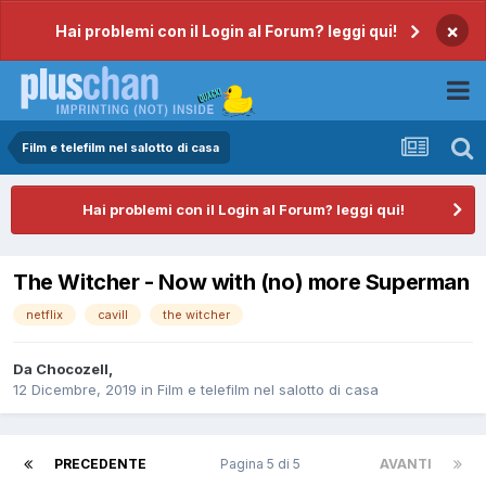
×
Hai problemi con il Login al Forum? leggi qui!
Film e telefilm nel salotto di casa
Hai problemi con il Login al Forum? leggi qui!
The Witcher - Now with (no) more Superman
netflix
cavill
the witcher
Da
Chocozell
,
12 Dicembre, 2019
in
Film e telefilm nel salotto di casa
PRECEDENTE
Pagina 5 di 5
AVANTI