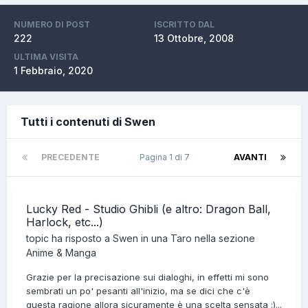
NUMERO DI POST
ISCRITTO DAL
222
13 Ottobre, 2008
ULTIMA VISITA
1 Febbraio, 2020
Tutti i contenuti di Swen
PRECEDENTE
Pagina 1 di 7
AVANTI
Lucky Red - Studio Ghibli (e altro: Dragon Ball,
Harlock, etc...)
topic ha risposto a
Swen
in una
Taro
nella sezione
Anime & Manga
Grazie per la precisazione sui dialoghi, in effetti mi sono
sembrati un po' pesanti all'inizio, ma se dici che c'è
questa ragione allora sicuramente è una scelta sensata :)...