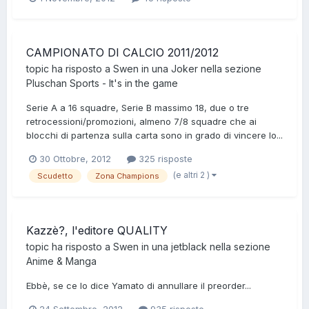
CAMPIONATO DI CALCIO 2011/2012
topic ha risposto a
Swen
in una
Joker
nella sezione
Pluschan Sports - It's in the game
Serie A a 16 squadre, Serie B massimo 18, due o tre
retrocessioni/promozioni, almeno 7/8 squadre che ai
blocchi di partenza sulla carta sono in grado di vincere lo...
30 Ottobre, 2012
325 risposte
(e altri 2 )
Scudetto
Zona Champions
Kazzè?, l'editore QUALITY
topic ha risposto a
Swen
in una
jetblack
nella sezione
Anime & Manga
Ebbè, se ce lo dice Yamato di annullare il preorder...
24 Settembre, 2012
935 risposte