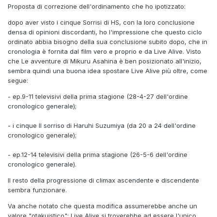
- Rapsodia della foglia di bambù (8 dell'ordine cronologico
Proposta di correzione dell'ordinamento che ho ipotizzato:
generale)
dopo aver visto i cinque Sorrisi di HS, con la loro conclusione
- ep.8 televisivo della prima stagione (11 dell'ordine
densa di opinioni discordanti, ho l'impressione che questo ciclo
cronologico generale; mancano gli ep.4-5-6 tra i primi 11);
ordinato abbia bisogno della sua conclusione subito dopo, che in
cronologia è fornita dal film vero e proprio e da Live Alive. Visto
- gli Endless Eight (da 12 a 19 dell'ordine cronologico
che Le avventure di Mikuru Asahina è ben posizionato all'inizio,
generale; mancano 4-5-6, da 20 a 24 e da 26 a 28);
sembra quindi una buona idea spostare Live Alive più oltre, come
- ep.9-12 televisivi della prima stagione (28-4-27-26
segue:
dell'ordine cronologico generale);
- ep.9-11 televisivi della prima stagione (28-4-27 dell'ordine
- i cinque Il sorriso di Haruhi Suzumiya (da 20 a 24
cronologico generale);
dell'ordine cronologico generale);
- i cinque Il sorriso di Haruhi Suzumiya (da 20 a 24 dell'ordine
- ep.13-14 televisivi della prima stagione (5-6 dell'ordine
cronologico generale);
cronologico generale).
- ep.12-14 televisivi della prima stagione (26-5-6 dell'ordine
[...]
cronologico generale).
Il resto della progressione di climax ascendente e discendente
sembra funzionare.
Va anche notato che questa modifica assumerebbe anche un
valore "otakuistico": Live Alive si troverebbe ad essere l'unico