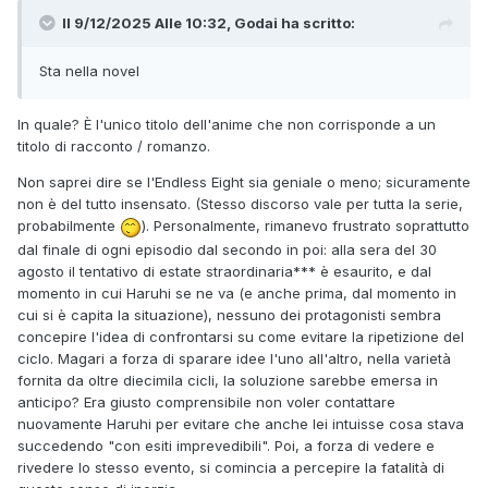
Il 9/12/2025 Alle 10:32,
Godai
ha scritto:
Sta nella novel
In quale? È l'unico titolo dell'anime che non corrisponde a un
titolo di racconto / romanzo.
Non saprei dire se l'Endless Eight sia geniale o meno; sicuramente
non è del tutto insensato. (Stesso discorso vale per tutta la serie,
probabilmente
). Personalmente, rimanevo frustrato soprattutto
dal finale di ogni episodio dal secondo in poi: alla sera del 30
agosto il tentativo di estate straordinaria*** è esaurito, e dal
momento in cui Haruhi se ne va (e anche prima, dal momento in
cui si è capita la situazione), nessuno dei protagonisti sembra
concepire l'idea di confrontarsi su come evitare la ripetizione del
ciclo. Magari a forza di sparare idee l'uno all'altro, nella varietà
fornita da oltre diecimila cicli, la soluzione sarebbe emersa in
anticipo? Era giusto comprensibile non voler contattare
nuovamente Haruhi per evitare che anche lei intuisse cosa stava
succedendo "con esiti imprevedibili". Poi, a forza di vedere e
rivedere lo stesso evento, si comincia a percepire la fatalità di