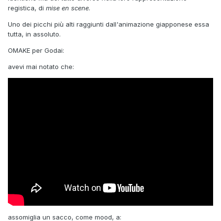
registica, di
mise en scene
.
Uno dei picchi più alti raggiunti dall'animazione giapponese essa
tutta, in assoluto.
OMAKE per Godai:
avevi mai notato che:
assomiglia un sacco, come mood, a: