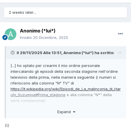
2 weeks later...
Anonimo (*lui*)
Inviato
20 Dicembre, 2025
Il 29/11/2025 Alle 13:51,
Anonimo (*lui*)
ha scritto:
[...] ho optato per crearmi il mio ordine personale
intercalando gli episodi della seconda stagione nell'ordine
televisivo della prima, nella maniera seguente (i numeri si
riferiscono alla colonna "N° TV" di
https://it.wikipedia.org/wiki/Episodi_de_La_malinconia_di_Har
uhi_Suzumiya#Prima_stagione
e alla colonna "N°" della
serie complessiva):
- ep.1-7 televisivi della prima stagione (25-1-2-3-7-9-10
Expand
dell'ordine cronologico generale, non precisamente in
quest'ordine);
(((