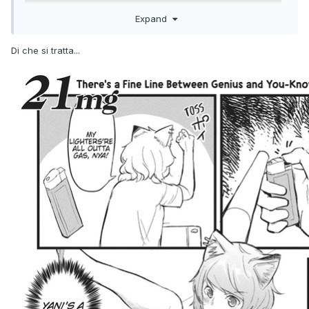
Expand
Di che si tratta...
uh, non conosco. di che parla? perché c'è così tanta muffa
sui muri?