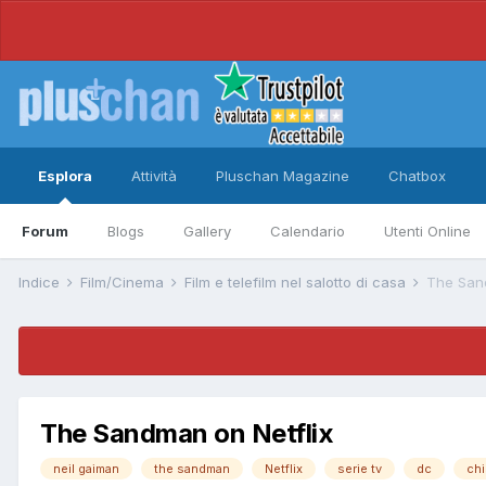
Esplora
Attività
Pluschan Magazine
Chatbox
Forum
Blogs
Gallery
Calendario
Utenti Online
Indice
Film/Cinema
Film e telefilm nel salotto di casa
The Sand
The Sandman on Netflix
neil gaiman
the sandman
Netflix
serie tv
dc
chi