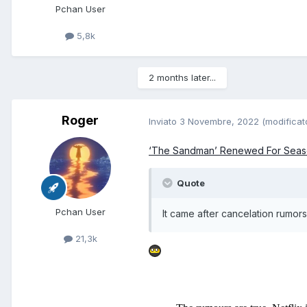
Pchan User
5,8k
2 months later...
Roger
Inviato
3 Novembre, 2022
(modificat
‘The Sandman’ Renewed For Season
Quote
Pchan User
It came after cancelation rumors
21,3k