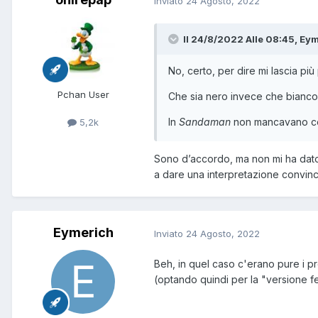
Inviato
24 Agosto, 2022
Il 24/8/2022 Alle 08:45,
Eym
No, certo, per dire mi lascia più
Pchan User
Che sia nero invece che bianco 
In
Sandaman
non mancavano cert
5,2k
Sono d’accordo, ma non mi ha dato p
a dare una interpretazione convinc
Eymerich
Inviato
24 Agosto, 2022
Beh, in quel caso c'erano pure i p
(optando quindi per la "versione f