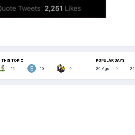
 THIS TOPIC
POPULAR DAYS
15
10
9
20 Ago
9
22