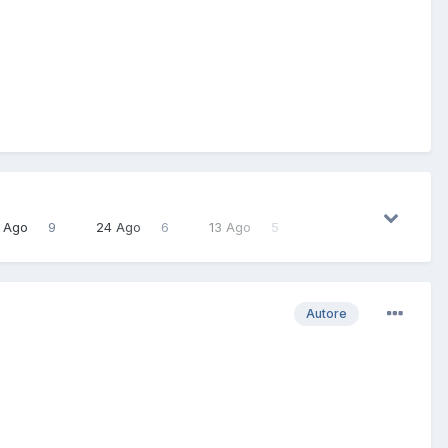
 Ago
9
24 Ago
6
13 Ago
5
Autore