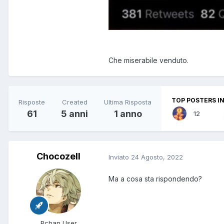
Che miserabile venduto.
TOP POSTERS IN
Risposte
Created
Ultima Risposta
61
5 anni
1 anno
12
Chocozell
Inviato
24 Agosto, 2022
Ma a cosa sta rispondendo?
Pchan User