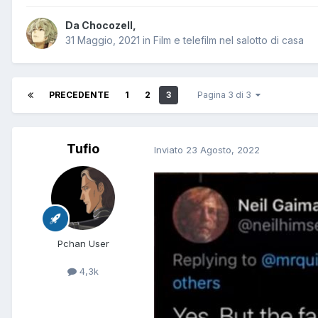
Da
Chocozell
,
31 Maggio, 2021
in
Film e telefilm nel salotto di casa
PRECEDENTE
1
2
3
Pagina 3 di 3
Tufio
Inviato
23 Agosto, 2022
Pchan User
4,3k