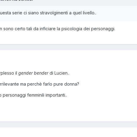
ta serie ci siano stravolgimenti a quel livello..
on sono certo tali da inficiare la psicologia dei personaggi.
rplesso il
gender bender
di Lucien..
irrilevante ma perchè farlo pure donna?
personaggi femminili importanti..