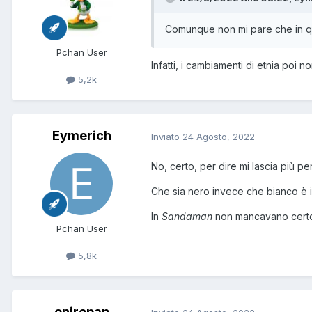
Comunque non mi pare che in ques
Pchan User
Infatti, i cambiamenti di etnia poi n
5,2k
Eymerich
Inviato
24 Agosto, 2022
No, certo, per dire mi lascia più pe
Che sia nero invece che bianco è 
In
Sandaman
non mancavano certo 
Pchan User
5,8k
onirepap