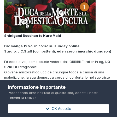
Shinigami Bocchan to Kuro Maid
Da: manga 12 vol in corso su sunday online
Studio: J.C.Staff (combattenti, eden zero, rimorchio dungeon)
Ed ecco a voi, come potete vedere dall'ORRIBILE trailer in cg,
LO
SPRECO
stagionale.
Giovane aristocratico uccide chiunque tocca a causa di una
maledizione, la sua domestica cerca di confortarlo nel suo triste
isolamento.
Informazione Importante
Davvero, ma davvero un peccato, il manga è davvero un romcom
Procedendo oltre nell'uso di questo sito, accetti i nostri
sentimentale molto buono, sicuramente il miglior "
tipa stuzzica il
Termini Di Utilizzo
tipo
" di quelli dolci.
Questa serie meritava un adattamento decente
, che tristezza.
OK Accetto