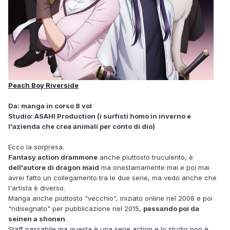
Peach Boy Riverside
Da: manga in corso 8 vol
Studio: ASAHI Production (i surfisti homo in inverno e
l'azienda che crea animali per conto di dio)
Ecco la sorpresa.
Fantasy action drammone
anche piuttosto truculento, è
dell'autore di dragon maid
ma onestamamente mai e poi mai
avrei fatto un collegamento tra le due serie, ma vedo anche che
l'artista è diverso.
Manga anche piuttosto "vecchio", iniziato online nel 2008 e poi
"ridisegnato" per pubblicazione nel 2015,
passando poi da
seinen a shonen
.
Staff passabile ma questa è una serie action e lo studio non è