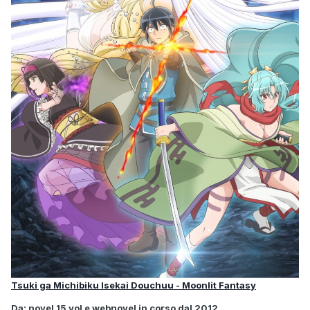
Tsuki ga Michibiku Isekai Douchuu - Moonlit Fantasy
Da: novel 15 vol e webnovel in corso dal 2012