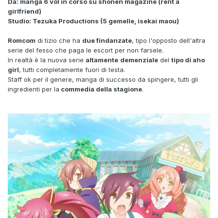
Da: manga 6 vol in corso su shonen magazine (rent a
girlfriend)
Studio: Tezuka Productions (5 gemelle, isekai maou)
Romcom
di tizio che ha
due findanzate
, tipo l'opposto dell'altra
serie del fesso che paga le escort per non farsele.
In realtà è la nuova serie
altamente
demenziale
del
tipo di aho
girl
, tutti completamente fuori di testa.
Staff ok per il genere, manga di successo da spingere, tutti gli
ingredienti per la
commedia della stagione
.