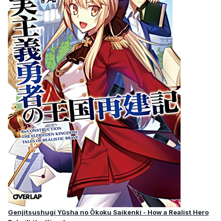
Genjitsushugi Yūsha no Ōkoku Saikenki - How a Realist Hero