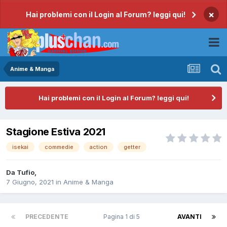
×
Hai problemi con il Login al Forum? leggi qui!
Anime & Manga
Hai problemi con il Login al Forum? leggi qui!
Stagione Estiva 2021
isekai
commedie
action
getter
Da
Tufio
,
7 Giugno, 2021
in
Anime & Manga
PRECEDENTE
Pagina 1 di 5
AVANTI