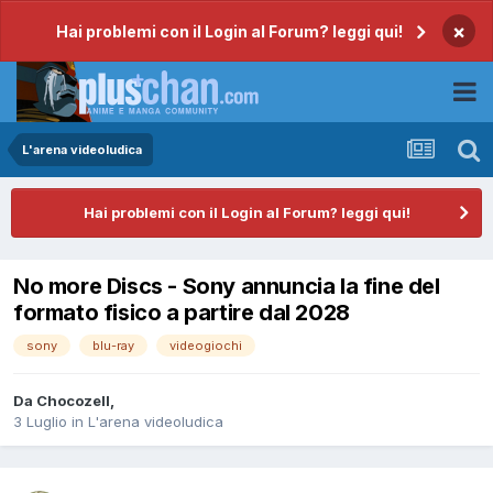
×
Hai problemi con il Login al Forum? leggi qui!
L'arena videoludica
Hai problemi con il Login al Forum? leggi qui!
No more Discs - Sony annuncia la fine del
formato fisico a partire dal 2028
sony
blu-ray
videogiochi
Da
Chocozell
,
3 Luglio
in
L'arena videoludica