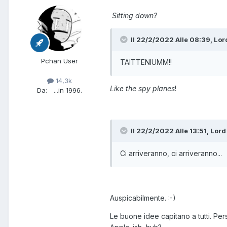
Sitting down?
Il 22/2/2022 Alle 08:39,
Lor
Pchan User
TAITTENIUMM!!
14,3k
Like the spy planes
!
Da:
...in 1996.
Il 22/2/2022 Alle 13:51,
Lord
Ci arriveranno, ci arriveranno...
Auspicabilmente.
:-)
Le buone idee capitano a tutti. Per