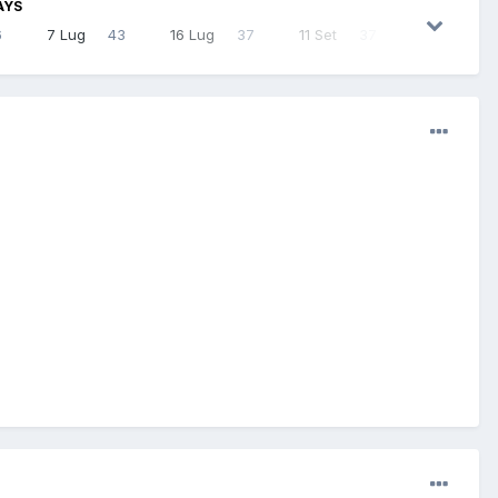
AYS
6
7 Lug
43
16 Lug
37
11 Set
37