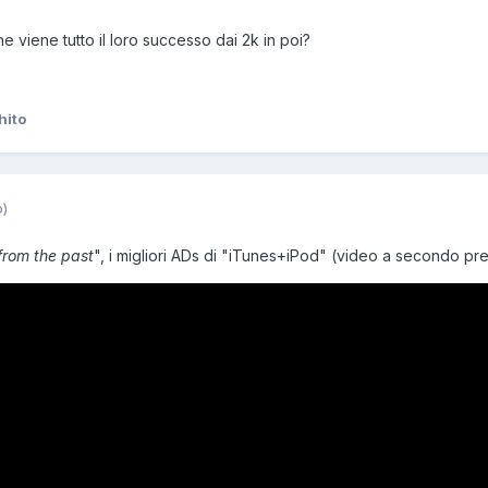
 viene tutto il loro successo dai 2k in poi?
hito
o)
from the past
", i migliori ADs di "iTunes+iPod" (video a secondo pr