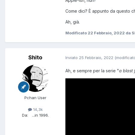
Apple-ish, huh?
Come dici? È appunto da questo che
Ah, già.
Modificato
22 Febbraio, 2022
da S
Shito
Inviato
25 Febbraio, 2022
(modificat
Ah, e sempre per la serie "
a blast 
Pchan User
14,3k
Da:
...in 1996.