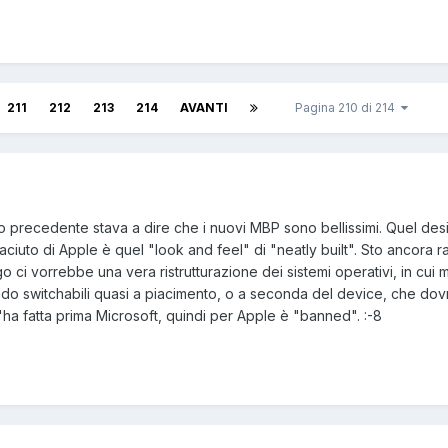
211
212
213
214
AVANTI
Pagina 210 di 214
o precedente stava a dire che i nuovi MBP sono bellissimi. Quel des
ciuto di Apple è quel "look and feel" di "neatly built". Sto ancora r
o ci vorrebbe una vera ristrutturazione dei sistemi operativi, in c
tendo switchabili quasi a piacimento, o a seconda del device, che d
'ha fatta prima Microsoft, quindi per Apple è "banned". :-8