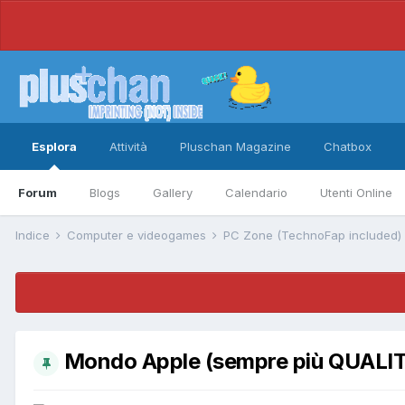
Esplora
Attività
Pluschan Magazine
Chatbox
Forum
Blogs
Gallery
Calendario
Utenti Online
Indice
Computer e videogames
PC Zone (TechnoFap included)
Mondo Apple (sempre più QUALI