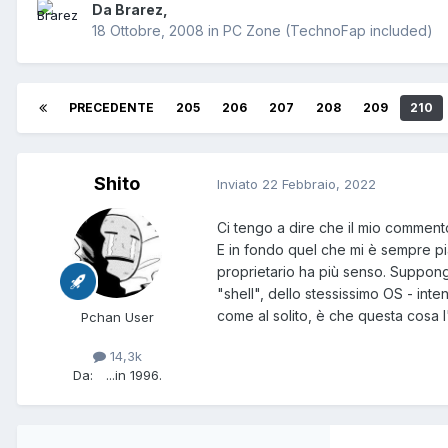
Da
Brarez
,
18 Ottobre, 2008
in
PC Zone (TechnoFap included)
PRECEDENTE
205
206
207
208
209
210
Shito
Inviato
22 Febbraio, 2022
Ci tengo a dire che il mio comment
E in fondo quel che mi è sempre pia
proprietario ha più senso. Suppong
"shell", dello stessissimo OS - in
come al solito, è che questa cosa l
Pchan User
14,3k
Da:
...in 1996.