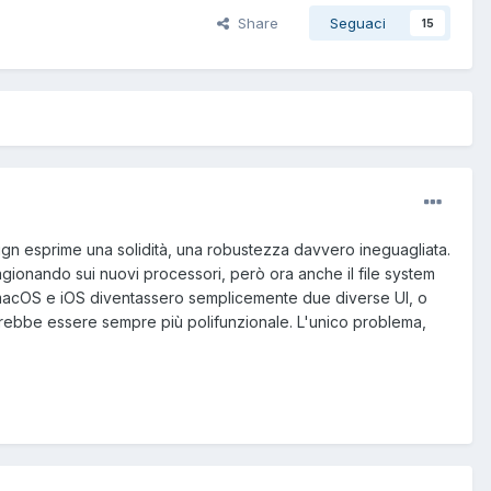
Share
Seguaci
15
ign esprime una solidità, una robustezza davvero ineguagliata.
agionando sui nuovi processori, però ora anche il file system
ui macOS e iOS diventassero semplicemente due diverse UI, o
ovrebbe essere sempre più polifunzionale. L'unico problema,