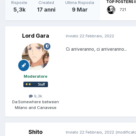
TOP POSTERS I
Risposte
Created
Ultima Risposta
5,3k
17 anni
9 Mar
721
Lord Gara
Inviato
22 Febbraio, 2022
Ci arriveranno, ci arriveranno...
Moderatore
9,3k
Da:
Somewhere between
Milano and Canavese
Shito
Inviato
22 Febbraio, 2022
(modificat