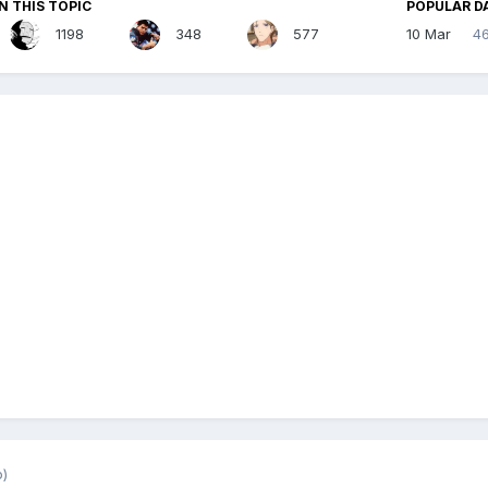
N THIS TOPIC
POPULAR D
1198
348
577
10 Mar
4
o)