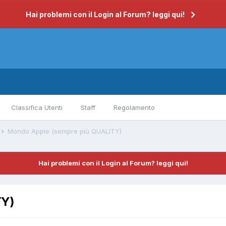
Hai problemi con il Login al Forum? leggi qui!
Classifica Utenti
Staff
Regolamento
Mondo Apple (sempre più QUALITY)
Hai problemi con il Login al Forum? leggi qui!
TY)