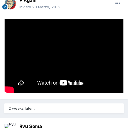
P Again
Inviato
23 Marzo, 2016
2 weeks later...
Ryu Soma