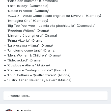
– “Parto con mamma” (Commedia)
– “Last Holiday” (Commedia)
– “Natale in Affitto” (Comedy)
– “A.C.O.D. – Adulti Complessati originati da Divorzio” (Comedy)
– “Immagina Che” (Comedy)
– “Big Top Pee-wee – La mia vita picchiatella” (Commedia)
– “Freedom Writers” (Drama)
– “L’inferno è per gli eroi” (Drama)
– “Prima Vittoria” (Drama)
– “La prossima vittima” (Drama)
– “Un giorno come tanti” (Drama)
– “Men, Women & Children” (Drama)
– “Sidetracked” (Drama)
– “Cowboy e Aliens” (Azione)
– “Carriers – Contagio mortale” (Horror)
– “Four Brothers – Quattro fratelli” (Azione)
– “Justin Bieber: Never Say Never” (Musica)
2 weeks later...