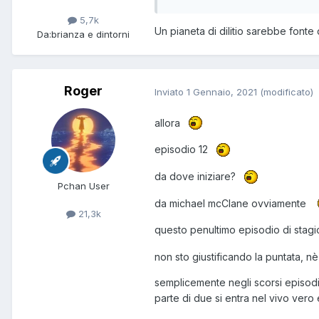
5,7k
Un pianeta di dilitio sarebbe fonte d
Da:
brianza e dintorni
Roger
Inviato
1 Gennaio, 2021
(modificato)
allora
episodio 12
da dove iniziare?
Pchan User
da michael mcClane ovviamente
21,3k
questo penultimo episodio di stagio
non sto giustificando la puntata, nè
semplicemente negli scorsi episodi
parte di due si entra nel vivo vero