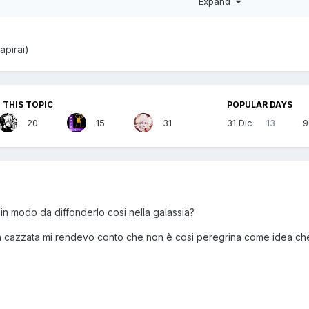
Expand
apirai)
 THIS TOPIC
POPULAR DAYS
20
15
31
31 Dic
13
9
o in modo da diffonderlo cosi nella galassia?
 cazzata mi rendevo conto che non è cosi peregrina come idea che l