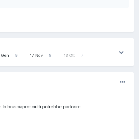
 Gen
9
17 Nov
8
13 Ott
7
a brusciaprosciutti potrebbe partorire