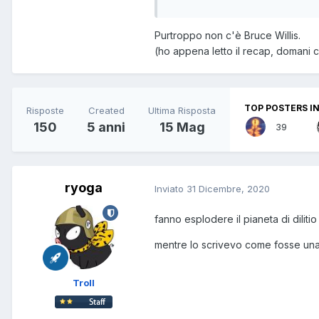
Purtroppo non c'è Bruce Willis.
(ho appena letto il recap, domani c
TOP POSTERS IN
Risposte
Created
Ultima Risposta
150
5 anni
15 Mag
39
ryoga
Inviato
31 Dicembre, 2020
fanno esplodere il pianeta di diliti
mentre lo scrivevo come fosse una
Troll