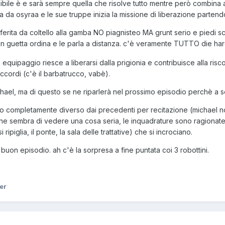
le è e sarà sempre quella che risolve tutto mentre però combina alt
a da osyraa e le sue truppe inizia la missione di liberazione partend
ferita da coltello alla gamba NO piagnisteo MA grunt serio e piedi sc
on guetta ordina e le parla a distanza. c'è veramente TUTTO die hard
 equipaggio riesce a liberarsi dalla prigionia e contribuisce alla ris
cordi (c'è il barbatrucco, vabè).
hael, ma di questo se ne riparlerà nel prossimo episodio perchè a
sodio completamente diverso dai precedenti per recitazione (michael
che sembra di vedere una cosa seria, le inquadrature sono ragionate
ripiglia, il ponte, la sala delle trattative) che si incrociano.
buon episodio. ah c'è la sorpresa a fine puntata coi 3 robottini.
er