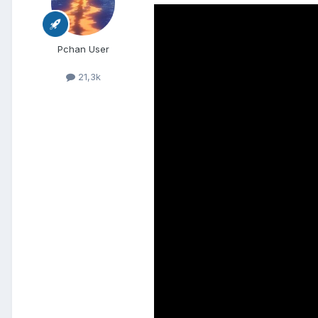
Pchan User
21,3k