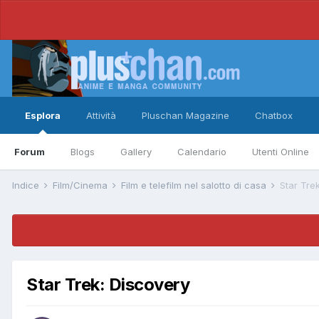
Esplora
Attività
Pluschan Magazine
Chatbox
Forum
Blogs
Gallery
Calendario
Utenti Online
Indice
Film/Cinema
Film e telefilm nel salotto di casa
Star Tre
Star Trek: Discovery