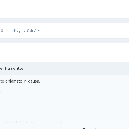
Pagina 3 di 7
er
ha scritto:
nte chiamato in causa.
.
 regia limiterà nuovamente i danni.