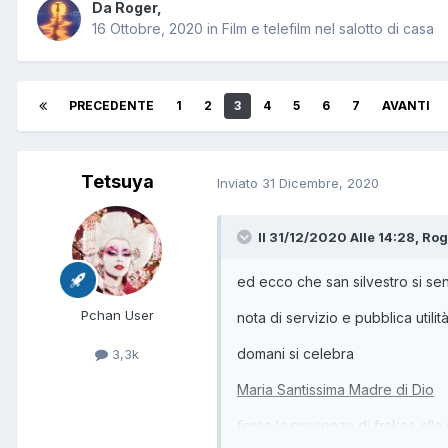
Da
Roger
,
16 Ottobre, 2020
in
Film e telefilm nel salotto di casa
PRECEDENTE
1
2
3
4
5
6
7
AVANTI
Tetsuya
Inviato
31 Dicembre, 2020
Il 31/12/2020 Alle 14:28,
Rog
ed ecco che san silvestro si se
Pchan User
nota di servizio e pubblica utilità
domani si celebra
3,3k
Maria Santissima Madre di Dio
forse la presenza di frakes alla