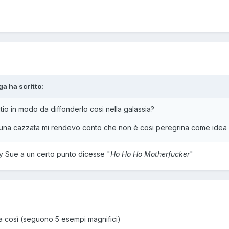
ga
ha scritto:
itio in modo da diffonderlo cosi nella galassia?
una cazzata mi rendevo conto che non è cosi peregrina come idea ch
y Sue a un certo punto dicesse "
Ho Ho Ho Motherfucker
"
a così (seguono 5 esempi magnifici)