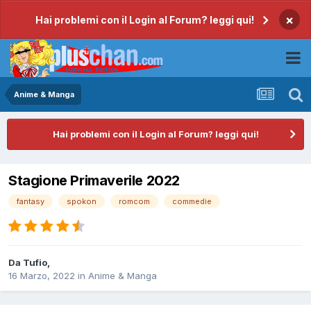
×
Hai problemi con il Login al Forum? leggi qui!
Anime & Manga
Hai problemi con il Login al Forum? leggi qui!
Stagione Primaverile 2022
fantasy
spokon
romcom
commedie
Da
Tufio
,
16 Marzo, 2022
in
Anime & Manga