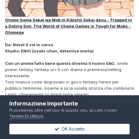
Otome Game Sekai wa Mob ni Kibishii Sekai desu - Trapped in
a Dating Sim: The World of Otome Games is Tough for Mobs -
Otomege
Da: Novel 9 vol in corso
Studio: ENGI (uzaki-chan, detective morta)
Con un anime fatto bene questo diventa il nuovo SAO
, simile
power fantasy fantasy sci-fi con drama e premessa/setting
interessante.
Tizio rinasce come disgraziato in gioco fantasy harem per
pubblico femminile, insieme a lui la sorella stronza che combinerà
casini, chiaramente lui dovrà porre rimedio.
E' una buona serie, cioè è un
power fantasy di lui scazzato-
Informazione Importante
fenomeno di quelli veramente biechi
eppure resta una buona
Procedendo oltre nell'uso di questo sito, accetti i nostri
serie
, bei personaggi e setting.
Termini Di Utilizzo
Action commedia-drama e pure robotico, harem e parodia.
Mah, di ENGI non mi fido troppo, la staff è diciamo passabile ma
OK Accetto
ho dubbi sul chara, il trailer non è animato... troppo.
A meno non scazzino del tutto l'adattamento
mi aspetto sia