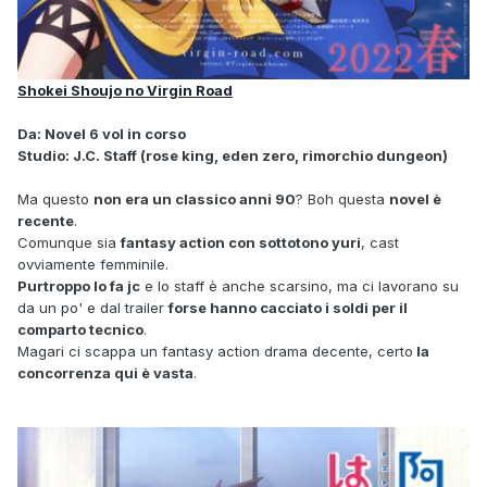
Shokei Shoujo no Virgin Road
Da: Novel 6 vol in corso
Studio: J.C. Staff (rose king, eden zero, rimorchio dungeon)
Ma questo
non era un classico anni 90
? Boh questa
novel è
recente
.
Comunque sia
fantasy action con sottotono yuri
, cast
ovviamente femminile.
Purtroppo lo fa jc
e lo staff è anche scarsino, ma ci lavorano su
da un po' e dal trailer
forse hanno cacciato i soldi per il
comparto tecnico
.
Magari ci scappa un fantasy action drama decente, certo
la
concorrenza qui è vasta
.