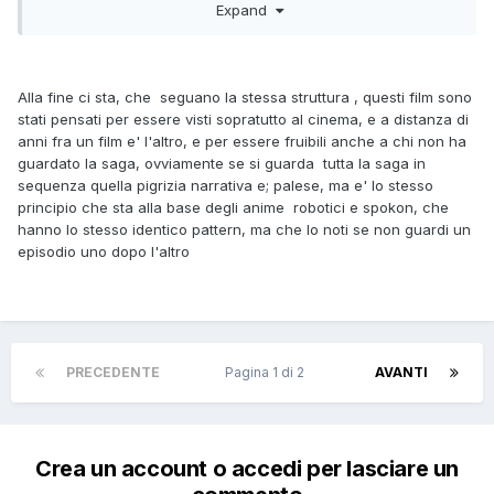
Expand
mondo, Ethan accetta, alla fine si scopre che c'è un
infiltrato/traditore nell'IMF, salvataggio del mondo. In linea di
massima non è un grandissimo problema, perché i film imho
sono tutti godibili, però il plot twist è sempre lo stesso e la
Alla fine ci sta, che seguano la stessa struttura , questi film sono
cosa ammazza un po' il mood, perché arrivato al 3-4 film
stati pensati per essere visti sopratutto al cinema, e a distanza di
ormai te lo aspetti.
anni fra un film e' l'altro, e per essere fruibili anche a chi non ha
Avrei preferito anche un po' di consistency maggiore anche
guardato la saga, ovviamente se si guarda tutta la saga in
nei personaggi di contorno, al di fuori di Benji o Luther. Ad
sequenza quella pigrizia narrativa e; palese, ma e' lo stesso
esempio, il personaggio di Alec Baldwin mi piaceva
principio che sta alla base degli anime robotici e spokon, che
abbastanza.
hanno lo stesso identico pattern, ma che lo noti se non guardi un
episodio uno dopo l'altro
In generale, comunque, l'unico che non ho digerito granché
è stato il secondo. Per il resto sono tutti film godibili. Tom
che fa cose è spettacolare.
PRECEDENTE
Pagina 1 di 2
AVANTI
Crea un account o accedi per lasciare un