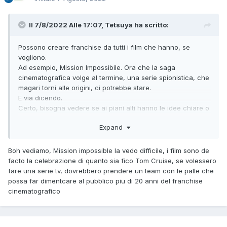
Il 7/8/2022 Alle 17:07,
Tetsuya
ha scritto:
Possono creare franchise da tutti i film che hanno, se
vogliono.
Ad esempio, Mission Impossibile. Ora che la saga
cinematografica volge al termine, una serie spionistica, che
magari torni alle origini, ci potrebbe stare.
E via dicendo.
Certo, bisogna vedere se ai piani alti hanno le idee chiare o
siamo di fronte a una nuova HBOMax.
Expand
Boh vediamo, Mission impossible la vedo difficile, i film sono de
facto la celebrazione di quanto sia fico Tom Cruise, se volessero
fare una serie tv, dovrebbero prendere un team con le palle che
possa far dimentcare al pubblico piu di 20 anni del franchise
cinematografico