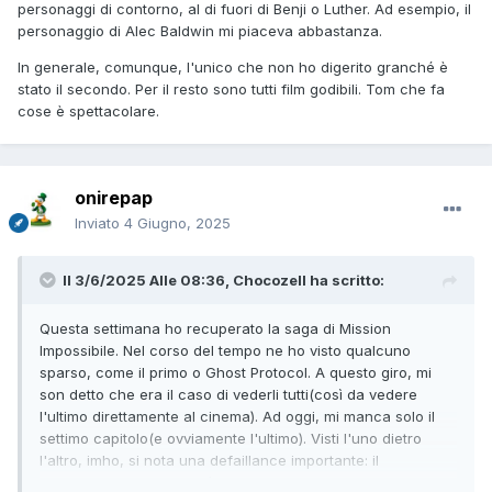
personaggi di contorno, al di fuori di Benji o Luther. Ad esempio, il
personaggio di Alec Baldwin mi piaceva abbastanza.
In generale, comunque, l'unico che non ho digerito granché è
stato il secondo. Per il resto sono tutti film godibili. Tom che fa
cose è spettacolare.
onirepap
Inviato
4 Giugno, 2025
Il 3/6/2025 Alle 08:36,
Chocozell
ha scritto:
Questa settimana ho recuperato la saga di Mission
Impossibile. Nel corso del tempo ne ho visto qualcuno
sparso, come il primo o Ghost Protocol. A questo giro, mi
son detto che era il caso di vederli tutti(così da vedere
l'ultimo direttamente al cinema). Ad oggi, mi manca solo il
settimo capitolo(e ovviamente l'ultimo). Visti l'uno dietro
l'altro, imho, si nota una defaillance importante: il
canovaccio della trama è sempre lo stesso: problema nel