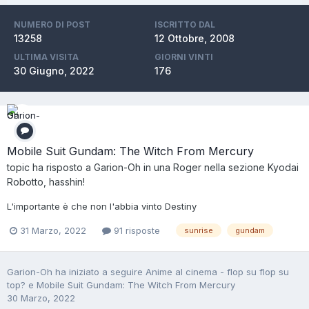
NUMERO DI POST
ISCRITTO DAL
13258
12 Ottobre, 2008
ULTIMA VISITA
GIORNI VINTI
30 Giugno, 2022
176
Mobile Suit Gundam: The Witch From Mercury
topic ha risposto a
Garion-Oh
in una
Roger
nella sezione
Kyodai
Robotto, hasshin!
L'importante è che non l'abbia vinto Destiny
31 Marzo, 2022
91 risposte
sunrise
gundam
Garion-Oh
ha iniziato a seguire
Anime al cinema - flop su flop su
top?
e
Mobile Suit Gundam: The Witch From Mercury
30 Marzo, 2022