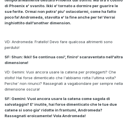
temporaneamente destato Phoenix dal sonno. Ma ora il cosmo
di Phoenix e' svanito. Ikki e' tornato a dormire per guarire le
sue ferite. Ormai non potra' piu' ostacolarmi, come ha fatto
poco fa! Andromeda, stavolta e' la fine anche per te! Verrai
inghiottito dall'another dimension.
VD: Andromeda: Fratello! Devo fare qualcosa altrimenti sono
perduto!
SF: Shun: Ikki! Se continua cosi', finiro' scaraventato nell'altra
dimensione!
VD: Gemini: Vuoi ancora usare la catena per proteggerti? Che
stolto! Hai forse dimenticato che l'abbiamo rotta l'ultima volta?
Perche' non rinunci? Rassegnati a vagabondare per sempre nella
dimensione oscura!
SF: Gemini: Vuoi ancora usare la catena come sagola di
salvataggio? E' inutile, hai forse dimenticato che le tue due
catene si sono gia' ridotte in frantumi, Andromeda?
Rassegnati eroicamente! Vola Andromeda!