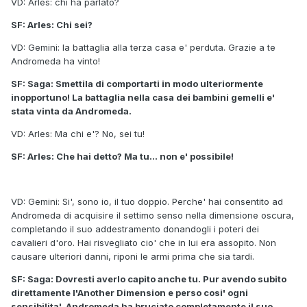
VD: Arles: chi ha parlato?
SF: Arles: Chi sei?
VD: Gemini: la battaglia alla terza casa e' perduta. Grazie a te
Andromeda ha vinto!
SF: Saga: Smettila di comportarti in modo ulteriormente
inopportuno! La battaglia nella casa dei bambini gemelli e'
stata vinta da Andromeda.
VD: Arles: Ma chi e'? No, sei tu!
SF: Arles: Che hai detto? Ma tu... non e' possibile!
VD: Gemini: Si', sono io, il tuo doppio. Perche' hai consentito ad
Andromeda di acquisire il settimo senso nella dimensione oscura,
completando il suo addestramento donandogli i poteri dei
cavalieri d'oro. Hai risvegliato cio' che in lui era assopito. Non
causare ulteriori danni, riponi le armi prima che sia tardi.
SF: Saga: Dovresti averlo capito anche tu. Pur avendo subito
direttamente l'Another Dimension e perso cosi' ogni
sensibilita', Andromeda ha bruciato completamente il suo