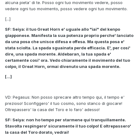
alcuna pieta' di te. Posso ogni tuo movimento vedere, posso
vedere ogni tuo movimento, posso vedere ogni tuo movimento.
[...]
SF: Seiya: il tuo Great Horn e' uguale allo "iai" del kenpo
giapponese. Manifesta la sua potenza proprio perche' lanciato
da una posa che unisce difesa e offesa. Ma questa posa e'
stata sciolta. La spada sguainata perde efficacia. E', per cosi'
dire, una spada morente. Aldebaran, la tua spada e'
certamente cosi' ora. Vedo chiaramente il movimento del tuo
colpo, il Great Horn, ormai divenuto una spada morente.
[...]
VD: Pegasus: Non posso sprecare altro tempo qui, il tempo e'
prezioso! Sconfiggero' il tuo cosmo, sono stanco di giocare!
Oltrepassero' la casa del Toro e lo faro' adesso!
SF: Seiya: non ho tempo per starmene qui tranquillamente.
Stavolta respingero' sicuramente il tuo colpo! E oltrepassero'
la casa del Toro dorato, vedrai!