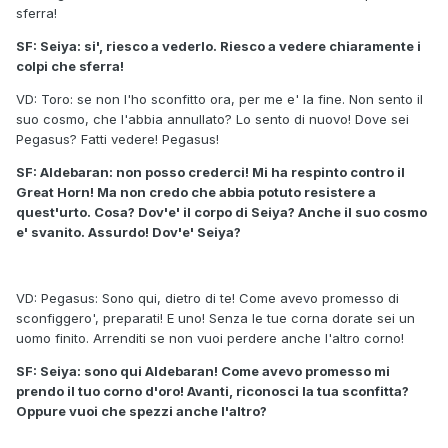
sferra!
SF: Seiya: si', riesco a vederlo. Riesco a vedere chiaramente i
colpi che sferra!
VD: Toro: se non l'ho sconfitto ora, per me e' la fine. Non sento il
suo cosmo, che l'abbia annullato? Lo sento di nuovo! Dove sei
Pegasus? Fatti vedere! Pegasus!
SF: Aldebaran: non posso crederci! Mi ha respinto contro il
Great Horn! Ma non credo che abbia potuto resistere a
quest'urto. Cosa? Dov'e' il corpo di Seiya? Anche il suo cosmo
e' svanito. Assurdo! Dov'e' Seiya?
VD: Pegasus: Sono qui, dietro di te! Come avevo promesso di
sconfiggero', preparati! E uno! Senza le tue corna dorate sei un
uomo finito. Arrenditi se non vuoi perdere anche l'altro corno!
SF: Seiya: sono qui Aldebaran! Come avevo promesso mi
prendo il tuo corno d'oro! Avanti, riconosci la tua sconfitta?
Oppure vuoi che spezzi anche l'altro?