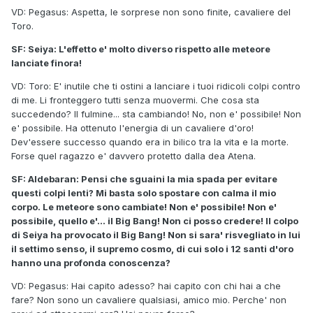
VD: Pegasus: Aspetta, le sorprese non sono finite, cavaliere del
Toro.
SF: Seiya: L'effetto e' molto diverso rispetto alle meteore
lanciate finora!
VD: Toro: E' inutile che ti ostini a lanciare i tuoi ridicoli colpi contro
di me. Li fronteggero tutti senza muovermi. Che cosa sta
succedendo? Il fulmine... sta cambiando! No, non e' possibile! Non
e' possibile. Ha ottenuto l'energia di un cavaliere d'oro!
Dev'essere successo quando era in bilico tra la vita e la morte.
Forse quel ragazzo e' davvero protetto dalla dea Atena.
SF: Aldebaran: Pensi che sguaini la mia spada per evitare
questi colpi lenti? Mi basta solo spostare con calma il mio
corpo. Le meteore sono cambiate! Non e' possibile! Non e'
possibile, quello e'... il Big Bang! Non ci posso credere! Il colpo
di Seiya ha provocato il Big Bang! Non si sara' risvegliato in lui
il settimo senso, il supremo cosmo, di cui solo i 12 santi d'oro
hanno una profonda conoscenza?
VD: Pegasus: Hai capito adesso? hai capito con chi hai a che
fare? Non sono un cavaliere qualsiasi, amico mio. Perche' non