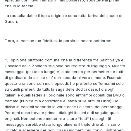
episodio con i dvd Yamato in mio possesso, abbattetemi prima
che io lo faccia.
La raccolta dati e il topic originale sono tutta farina del sacco di
Garion.
E ora, in nomine tuo fidelitas, la parola al nostro patriarca:
“E' opinione piuttosto comune che la differenza fra Saint Seiya e I
Cavalieri dello Zodiaco stia solo nel registro di linguaggio. Questo
messaggio (piuttosto lungo) e' stato scritto per permettere a tutti
di giudicare da soli se cio' corrisponda al vero o meno. Essendo
questa una serie con molti episodi, ho preferito soffermarmi solo
su quelli preferiti da tutti: la saga delle dodici case. I dialoghi
italiani e quelli fedeli all'originale sono entrambi copiati dai DVD di
Yamato (l'unica mia correzione e' stata sulle armi di Libra). Ho
diviso in capitoli secondo le varie case i discorsi dei personaggi.
Per ogni casa trovate prima i dialoghi italiani e di seguito quelli
originali. Non potendo mettermi a citare *tutti* i dialoghi (il
messaggio sarebbe stato lungo almeno il triplo di ora), mi sono
limitato a scegliere per ogni casa i momenti piu' topici. Sottolineo