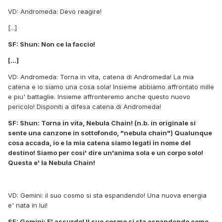
VD: Andromeda: Devo reagire!
[...]
SF: Shun: Non ce la faccio!
[...]
VD: Andromeda: Torna in vita, catena di Andromeda! La mia
catena e io siamo una cosa sola! Insieme abbiamo affrontato mille
e piu' battaglie. Insieme affronteremo anche questo nuovo
pericolo! Disponiti a difesa catena di Andromeda!
SF: Shun: Torna in vita, Nebula Chain! (n.b. in originale si
sente una canzone in sottofondo, "nebula chain") Qualunque
cosa accada, io e la mia catena siamo legati in nome del
destino! Siamo per cosi' dire un'anima sola e un corpo solo!
Questa e' la Nebula Chain!
VD: Gemini: il suo cosmo si sta espandendo! Una nuova energia
e' nata in lui!
SF: Gemini: E' assurdo! Il suo cosmo si sta espandendo come