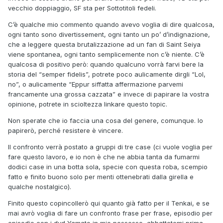
vecchio doppiaggio, SF sta per Sottotitoli fedeli.
C’è qualche mio commento quando avevo voglia di dire qualcosa,
ogni tanto sono divertissement, ogni tanto un po’ d’indignazione,
che a leggere questa brutalizzazione ad un fan di Saint Seiya
viene spontanea, ogni tanto semplicemente non c’è niente. C’è
qualcosa di positivo però: quando qualcuno vorrà farvi bere la
storia del “semper fidelis”, potrete poco aulicamente dirgli “Lol,
no”, o aulicamente “Eppur siffatta affermazione parvemi
francamente una grossa cazzata” e invece di papirare la vostra
opinione, potrete in scioltezza linkare questo topic.
Non sperate che io faccia una cosa del genere, comunque. Io
papirerò, perché resistere è vincere.
Il confronto verrà postato a gruppi di tre case (ci vuole voglia per
fare questo lavoro, e io non è che ne abbia tanta da fumarmi
dodici case in una botta sola, specie con questa roba, scempio
fatto e finito buono solo per menti ottenebrati dalla girella e
qualche nostalgico).
Finito questo copincollerò qui quanto già fatto per il Tenkai, e se
mai avrò voglia di fare un confronto frase per frase, episodio per