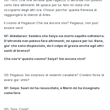
VD: Toro: Che fine terribile quel ragazzo. D'altronde non potevo
certo fare altrimenti. Mi spiace per lui. Non mi resta che
occuparmi degli altri ora. Chissa' perche' questa frenesia di
raggiungere le stanze di Arles.
Il cosmo di Pegasus! Che sia ancora vivo? Pegasus, non puo'
essere vero!
SF: Aldebaran: Sembra che Seiya sia morto sepolto sottoterra.
D'altronde non potevo fare altrimenti, mi spiace per lui. Bene,
gia' che sono dispiaciuto, do il colpo di grazia anche agli altri
santi di bronzo?
Che cos'e' questo cosmo? Seiya? Sei ancora vivo?
VD: Pegasus: Sei sorpreso di vedermi cavaliere? Credevi forse di
avere gia' vinto?
SF: Seiya: Saori mi ha resuscitato, e Marin mi ha insegnato
come fare.
VD: Toro: Cosa?