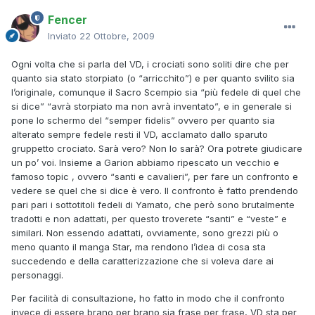
Fencer
Inviato
22 Ottobre, 2009
Ogni volta che si parla del VD, i crociati sono soliti dire che per
quanto sia stato storpiato (o “arricchito”) e per quanto svilito sia
l’originale, comunque il Sacro Scempio sia “più fedele di quel che
si dice” “avrà storpiato ma non avrà inventato”, e in generale si
pone lo schermo del “semper fidelis” ovvero per quanto sia
alterato sempre fedele resti il VD, acclamato dallo sparuto
gruppetto crociato. Sarà vero? Non lo sarà? Ora potrete giudicare
un po’ voi. Insieme a Garion abbiamo ripescato un vecchio e
famoso topic , ovvero “santi e cavalieri”, per fare un confronto e
vedere se quel che si dice è vero. Il confronto è fatto prendendo
pari pari i sottotitoli fedeli di Yamato, che però sono brutalmente
tradotti e non adattati, per questo troverete “santi” e “veste” e
similari. Non essendo adattati, ovviamente, sono grezzi più o
meno quanto il manga Star, ma rendono l’idea di cosa sta
succedendo e della caratterizzazione che si voleva dare ai
personaggi.
Per facilità di consultazione, ho fatto in modo che il confronto
invece di essere brano per brano sia frase per frase, VD sta per