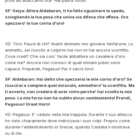
provi ad attaccarmi ora? Hai paura forse?
SF: Seiya: Allora Aldebaran, ti ho fatto sguainare la spada,
sciogliendo la tua posa che univa sia difesa che offesa. Ora
spezzero' le tue corna d'oro!
VD: Toro: Paura di chi? Avanti dimmelo mio giovane fanfarone. Lo
ammetto, sei riuscito a colpirmi ma non mi hai ancora sconfitto.
Cosa credi? Che sia cosi' facile abbattere un cavaliere d'oro
come me? Ancora non conosci di quali immani poteri sono
capace. Preparati, Pegasus! Per il sacro toro!
SF: Aldebaran: Hai detto che spezzerai le mie corna d'oro? Se
riuscirai a compiere quel miracolo, ammettero' la sconfitta. Ma
ti avverto, non credere di aver vinto perche' hai sciolto la mia
posa. La mia forza non ha subito alcun cambiamento! Prendi,
Pegasus! Great Horn!
VD: Pegasus: E' caduto nella mia trappola. Durante il suo attacco
ho visto chiaramente dove indirizzava i suoi colpi. Proprio come
durante l'addestramento in Grecia, quando Castalia li mostrava
su di me.