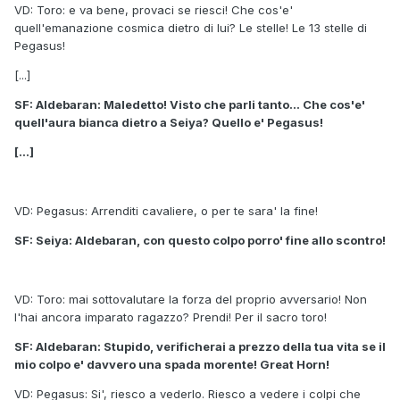
VD: Toro: e va bene, provaci se riesci! Che cos'e'
quell'emanazione cosmica dietro di lui? Le stelle! Le 13 stelle di
Pegasus!
[...]
SF: Aldebaran: Maledetto! Visto che parli tanto... Che cos'e'
quell'aura bianca dietro a Seiya? Quello e' Pegasus!
[...]
VD: Pegasus: Arrenditi cavaliere, o per te sara' la fine!
SF: Seiya: Aldebaran, con questo colpo porro' fine allo scontro!
VD: Toro: mai sottovalutare la forza del proprio avversario! Non
l'hai ancora imparato ragazzo? Prendi! Per il sacro toro!
SF: Aldebaran: Stupido, verificherai a prezzo della tua vita se il
mio colpo e' davvero una spada morente! Great Horn!
VD: Pegasus: Si', riesco a vederlo. Riesco a vedere i colpi che