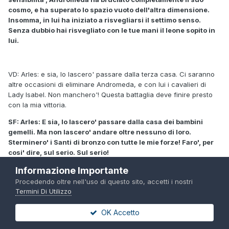
cosmo, e ha superato lo spazio vuoto dell'altra dimensione.
Insomma, in lui ha iniziato a risvegliarsi il settimo senso.
Senza dubbio hai risvegliato con le tue mani il leone sopito in
lui.
VD: Arles: e sia, lo lascero' passare dalla terza casa. Ci saranno
altre occasioni di eliminare Andromeda, e con lui i cavalieri di
Lady Isabel. Non manchero'! Questa battaglia deve finire presto
con la mia vittoria.
SF: Arles: E sia, lo lascero' passare dalla casa dei bambini
gemelli. Ma non lascero' andare oltre nessuno di loro.
Sterminero' i Santi di bronzo con tutte le mie forze! Faro', per
cosi' dire, sul serio. Sul serio!
Informazione Importante
Procedendo oltre nell'uso di questo sito, accetti i nostri
(Nota di Fencer: a confronto di questa roba la fedeltà del Tenkai è
Termini Di Utilizzo
pari a quella di Evangelion)
OK Accetto