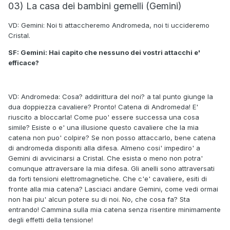
03) La casa dei bambini gemelli (Gemini)
VD: Gemini: Noi ti attaccheremo Andromeda, noi ti uccideremo
Cristal.
SF: Gemini: Hai capito che nessuno dei vostri attacchi e'
efficace?
VD: Andromeda: Cosa? addirittura del noi? a tal punto giunge la
dua doppiezza cavaliere? Pronto! Catena di Andromeda! E'
riuscito a bloccarla! Come puo' essere successa una cosa
simile? Esiste o e' una illusione questo cavaliere che la mia
catena non puo' colpire? Se non posso attaccarlo, bene catena
di andromeda disponiti alla difesa. Almeno cosi' impediro' a
Gemini di avvicinarsi a Cristal. Che esista o meno non potra'
comunque attraversare la mia difesa. Gli anelli sono attraversati
da forti tensioni elettromagnetiche. Che c'e' cavaliere, esiti di
fronte alla mia catena? Lasciaci andare Gemini, come vedi ormai
non hai piu' alcun potere su di noi. No, che cosa fa? Sta
entrando! Cammina sulla mia catena senza risentire minimamente
degli effetti della tensione!