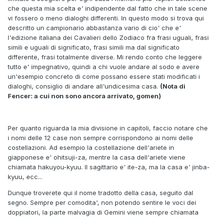
che questa mia scelta e' indipendente dal fatto che in tale scene
vi fossero o meno dialoghi differenti. In questo modo si trova qui
descritto un campionario abbastanza vario di cio' che e'
l'edizione italiana dei Cavalieri dello Zodiaco fra frasi uguali, frasi
simili e uguali di significato, frasi simili ma dal significato
differente, frasi totalmente diverse. Mi rendo conto che leggere
tutto e' impegnativo, quindi a chi vuole andare al sodo e avere
un'esempio concreto di come possano essere stati modificati i
dialoghi, consiglio di andare all'undicesima casa.
(Nota di
Fencer: a cui non sono ancora arrivato, gomen)
Per quanto riguarda la mia divisione in capitoli, faccio notare che
i nomi delle 12 case non sempre corrispondono ai nomi delle
costellazioni. Ad esempio la costellazione dell'ariete in
giapponese e' ohitsuji-za, mentre la casa dell'ariete viene
chiamata hakuyou-kyuu. Il sagittario e' ite-za, ma la casa e' jinba-
kyuu, ecc...
Dunque troverete qui il nome tradotto della casa, seguito dal
segno. Sempre per comodita', non potendo sentire le voci dei
doppiatori, la parte malvagia di Gemini viene sempre chiamata