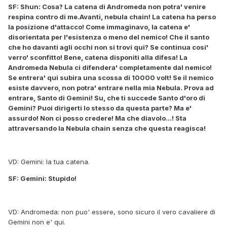
SF: Shun: Cosa? La catena di Andromeda non potra' venire
respina contro di me.Avanti, nebula chain! La catena ha perso
la posizione d'attacco! Come immaginavo, la catena e'
disorientata per l'esistenza o meno del nemico! Che il santo
che ho davanti agli occhi non si trovi qui? Se continua cosi'
verro' sconfitto! Bene, catena disponiti alla difesa! La
Andromeda Nebula ci difendera' completamente dal nemico!
Se entrera' qui subira una scossa di 10000 volt! Se il nemico
esiste davvero, non potra' entrare nella mia Nebula. Prova ad
entrare, Santo di Gemini! Su, che ti succede Santo d'oro di
Gemini? Puoi dirigerti lo stesso da questa parte? Ma e'
assurdo! Non ci posso credere! Ma che diavolo...! Sta
attraversando la Nebula chain senza che questa reagisca!
VD: Gemini: la tua catena.
SF: Gemini: Stupido!
VD: Andromeda: non puo' essere, sono sicuro il vero cavaliere di
Gemini non e' qui.