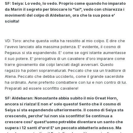
SF: Seiya: Lo vedo, lo vedo. Proprio come quando ho imparato
da Marin il segreto per bloccare lo "iai", vedo con chiarezza i
movimenti del colpo di Aldebaran, ora che la sua posa e'
sciolta!
VD: Toro: anche questa volta ha resistito al mio colpo. E dire che
l'avevo lanciato alla massima potenza. E' evidente, il cosmo di
Pegasus si sta espandendo. E' come se ogni istante aumentasse
il suo potere. E' prerogativa di un cavaliere d'oro imparare come
trarre giovamento dai colpi lanciati dagli avversari. Questo
ragazzo ha poteri soprannaturali. Peccato che sia un traditore di
Atena. Peccato che debba ucciderlo, come il grande sacerdote
ha ordinato. Avrei preferito combattere con lui e non contro di lui.
Preparati ad essere sconfitto cavaliere!
SF: Aldebaran: Nonostante abbia subito il mio Great Horn,
ancora si rialza! E non e' solo questo! Sento che il cosmo di
Seiya si sta espandendo ulteriormente. Il cosmo di Seiya sta
crescendo, perche' lui non sia sconfitto! Se continua a
crescere cosi' quest'uomo potrebbe diventare un santo che
supera i 12 santi d'oro! E' un peccato abbatterlo adesso. Ma