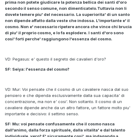
prima non potete giudicare la potenza bellica dei santi d'oro
secondo il senso comune, non dimenticatelo.Tuttavia non li
dovete temere piu' del necessario. La superiorita' di un santo
non dipende affatto dalla veste che indossa. L'importante e' il
cosmo. Non e' necessario ripetere ancora che vince chi brucia
di piu' il proprio cosmo, e lo fa esplodere. I santi d'oro sono
cosi' forti perche' raggiungono l'essenza del cosmo.
VD: Pegasus: e' questo il segreto dei cavalieri d'oro?
SF: Seiya: l'essenza del cosmo?
VD: Mur: Voi pensate che il cosmo di un cavaliere nasca dal suo
pensiero e che dipenda esclusivamente dalla sua capacita' di
concentrazione, ma non e' cosi'. Non soltanto. Il cosmo di un
cavaliere dipende anche da un altro fattore, un fattore molto piu'
importante e decisivo: il settimo senso.
SF: Mu: voi pensate confusamente che il cosmo nasca
dall'animo, dalla forza spirituale, dalla vitalita' e dal talento
individuale, vero? E' sicuramente cosi', ma indagando a