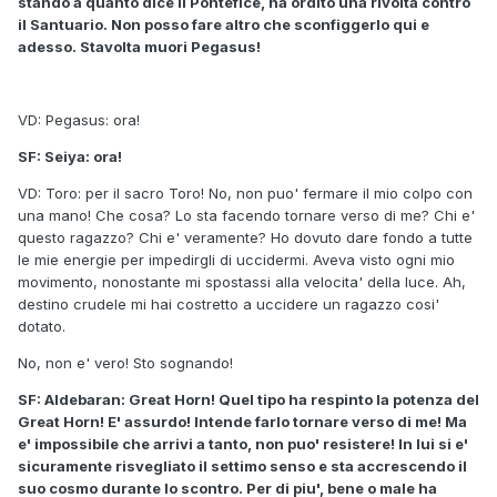
stando a quanto dice il Pontefice, ha ordito una rivolta contro
il Santuario. Non posso fare altro che sconfiggerlo qui e
adesso. Stavolta muori Pegasus!
VD: Pegasus: ora!
SF: Seiya: ora!
VD: Toro: per il sacro Toro! No, non puo' fermare il mio colpo con
una mano! Che cosa? Lo sta facendo tornare verso di me? Chi e'
questo ragazzo? Chi e' veramente? Ho dovuto dare fondo a tutte
le mie energie per impedirgli di uccidermi. Aveva visto ogni mio
movimento, nonostante mi spostassi alla velocita' della luce. Ah,
destino crudele mi hai costretto a uccidere un ragazzo cosi'
dotato.
No, non e' vero! Sto sognando!
SF: Aldebaran: Great Horn! Quel tipo ha respinto la potenza del
Great Horn! E' assurdo! Intende farlo tornare verso di me! Ma
e' impossibile che arrivi a tanto, non puo' resistere! In lui si e'
sicuramente risvegliato il settimo senso e sta accrescendo il
suo cosmo durante lo scontro. Per di piu', bene o male ha