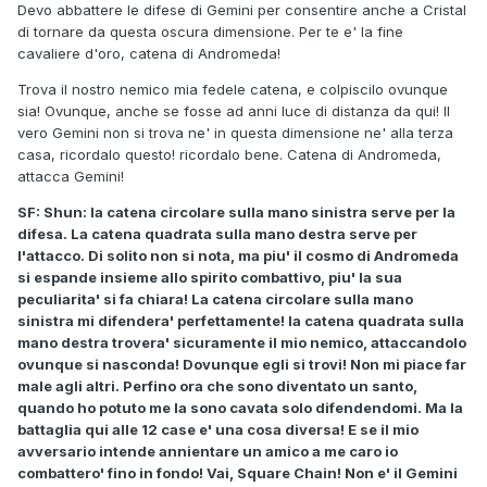
Devo abbattere le difese di Gemini per consentire anche a Cristal
di tornare da questa oscura dimensione. Per te e' la fine
cavaliere d'oro, catena di Andromeda!
Trova il nostro nemico mia fedele catena, e colpiscilo ovunque
sia! Ovunque, anche se fosse ad anni luce di distanza da qui! Il
vero Gemini non si trova ne' in questa dimensione ne' alla terza
casa, ricordalo questo! ricordalo bene. Catena di Andromeda,
attacca Gemini!
SF: Shun: la catena circolare sulla mano sinistra serve per la
difesa. La catena quadrata sulla mano destra serve per
l'attacco. Di solito non si nota, ma piu' il cosmo di Andromeda
si espande insieme allo spirito combattivo, piu' la sua
peculiarita' si fa chiara! La catena circolare sulla mano
sinistra mi difendera' perfettamente! la catena quadrata sulla
mano destra trovera' sicuramente il mio nemico, attaccandolo
ovunque si nasconda! Dovunque egli si trovi! Non mi piace far
male agli altri. Perfino ora che sono diventato un santo,
quando ho potuto me la sono cavata solo difendendomi. Ma la
battaglia qui alle 12 case e' una cosa diversa! E se il mio
avversario intende annientare un amico a me caro io
combattero' fino in fondo! Vai, Square Chain! Non e' il Gemini