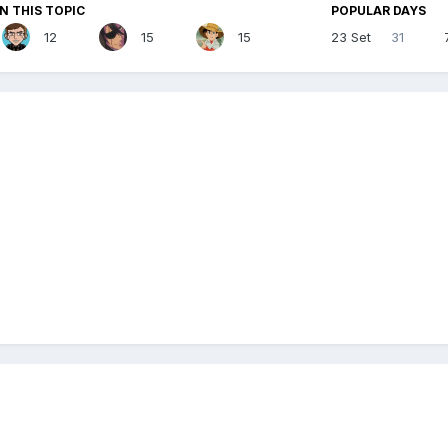
N THIS TOPIC
POPULAR DAYS
12
15
15
23 Set
31