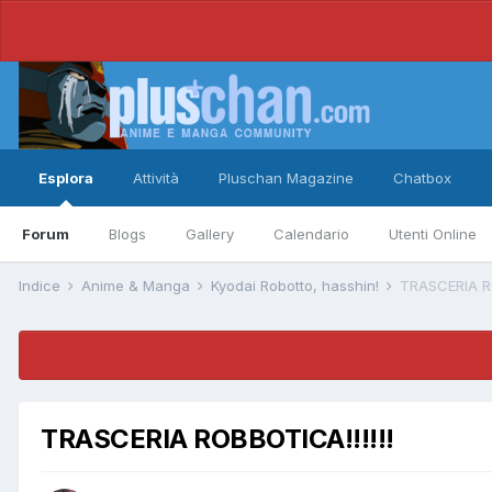
Esplora
Attività
Pluschan Magazine
Chatbox
Forum
Blogs
Gallery
Calendario
Utenti Online
Indice
Anime & Manga
Kyodai Robotto, hasshin!
TRASCERIA RO
TRASCERIA ROBBOTICA!!!!!!