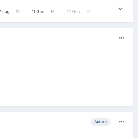
7 Lug
15
11 Gen
14
12 Gen
12
Autore