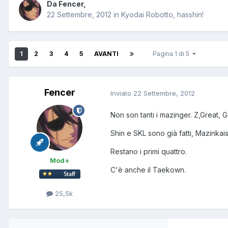
Da
Fencer
,
22 Settembre, 2012
in
Kyodai Robotto, hasshin!
1
2
3
4
5
AVANTI
Pagina 1 di 5
Fencer
Inviato
22 Settembre, 2012
Non son tanti i mazinger. Z,Great, 
Shin e SKL sono già fatti, Mazinkai
Restano i primi quattro.
Mod+
C'è anche il Taekown.
25,5k