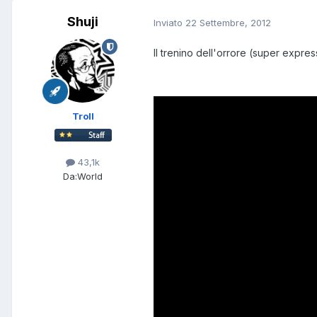
Shuji
Inviato
22 Settembre, 2012
Il trenino dell'orrore (super expre
Troll
43,1k
Da:
World