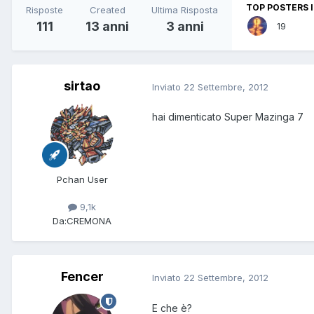
TOP POSTERS I
Risposte
Created
Ultima Risposta
111
13 anni
3 anni
19
sirtao
Inviato
22 Settembre, 2012
hai dimenticato Super Mazinga 7
Pchan User
9,1k
Da:
CREMONA
Fencer
Inviato
22 Settembre, 2012
E che è?