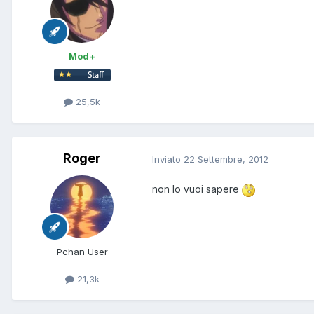
Mod+
25,5k
Roger
Inviato
22 Settembre, 2012
non lo vuoi sapere
Pchan User
21,3k