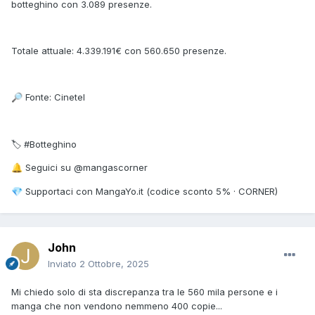
botteghino con 3.089 presenze.
Totale attuale: 4.339.191€ con 560.650 presenze.
Fonte: Cinetel
🔎
🏷 #Botteghino
Seguici su @mangascorner
🔔
Supportaci con MangaYo.it (codice sconto 5% · CORNER)
💎
John
Inviato
2 Ottobre, 2025
Mi chiedo solo di sta discrepanza tra le 560 mila persone e i
manga che non vendono nemmeno 400 copie...