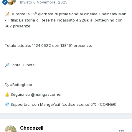
Inviato
8 Novembre, 2025
Durante la 16ª giornata di proiezione al cinema Chainsaw Man
📝
- Il film: La storia di Reze ha incassato 4.226€ al botteghino con
662 presenze.
Totale attuale: 1.124.062€ con 138.161 presenze.
Fonte: Cinetel
🔎
🏷 #Botteghino
Seguici su @mangascorner
🔔
Supportaci con MangaYo.it (codice sconto 5% · CORNER)
💎
Chocozell