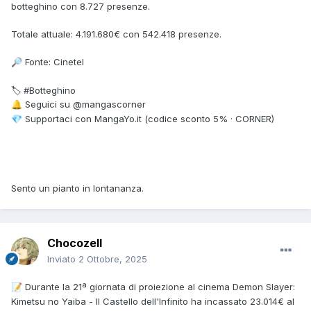
botteghino con 8.727 presenze.
Totale attuale: 4.191.680€ con 542.418 presenze.
Fonte: Cinetel
🔎
🏷 #Botteghino
Seguici su @mangascorner
🔔
Supportaci con MangaYo.it (codice sconto 5% · CORNER)
💎
Sento un pianto in lontananza.
Chocozell
Inviato
2 Ottobre, 2025
Durante la 21ª giornata di proiezione al cinema Demon Slayer:
📝
Kimetsu no Yaiba - Il Castello dell'Infinito ha incassato 23.014€ al