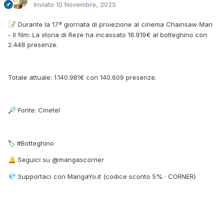
Inviato
10 Novembre, 2025
Durante la 17ª giornata di proiezione al cinema Chainsaw Man
📝
- Il film: La storia di Reze ha incassato 16.919€ al botteghino con
2.448 presenze.
Totale attuale: 1.140.981€ con 140.609 presenze.
Fonte: Cinetel
🔎
🏷 #Botteghino
Seguici su @mangascorner
🔔
Supportaci con MangaYo.it (codice sconto 5% · CORNER)
💎