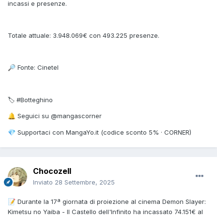
incassi e presenze.
Totale attuale: 3.948.069€ con 493.225 presenze.
Fonte: Cinetel
🔎
🏷 #Botteghino
Seguici su @mangascorner
🔔
Supportaci con MangaYo.it (codice sconto 5% · CORNER)
💎
Chocozell
Inviato
28 Settembre, 2025
Durante la 17ª giornata di proiezione al cinema Demon Slayer:
📝
Kimetsu no Yaiba - Il Castello dell'Infinito ha incassato 74.151€ al