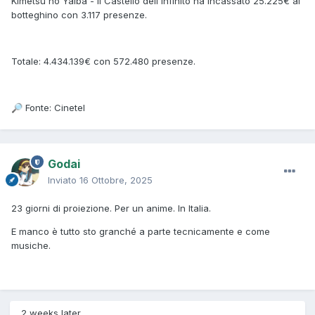
Kimetsu no Yaiba - Il Castello dell'Infinito ha incassato 25.225€ al
botteghino con 3.117 presenze.
Totale: 4.434.139€ con 572.480 presenze.
Fonte: Cinetel
🔎
Godai
Inviato
16 Ottobre, 2025
23 giorni di proiezione. Per un anime. In Italia.
E manco è tutto sto granché a parte tecnicamente e come
musiche.
2 weeks later...