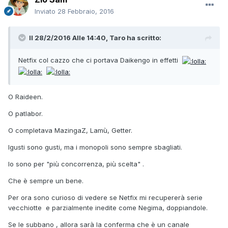
Inviato
28 Febbraio, 2016
Il 28/2/2016 Alle 14:40, Taro ha scritto:
Netfix col cazzo che ci portava Daikengo in effetti
O Raideen.
O patlabor.
O completava MazingaZ, Lamù, Getter.
Igusti sono gusti, ma i monopoli sono sempre sbagliati.
Io sono per "più concorrenza, più scelta" .
Che è sempre un bene.
Per ora sono curioso di vedere se Netfix mi recupererà serie
vecchiotte e parzialmente inedite come Negima, doppiandole.
Se le subbano , allora sarà la conferma che è un canale