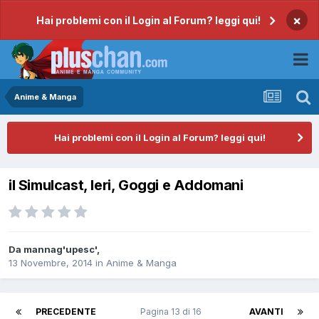
×
Hai problemi con il Login al Forum? leggi qui!
Anime & Manga
Hai problemi con il Login al Forum? leggi qui!
il Simulcast, Ieri, Goggi e Addomani
Da
mannag'upesc'
,
13 Novembre, 2014
in
Anime & Manga
PRECEDENTE
Pagina 13 di 16
AVANTI