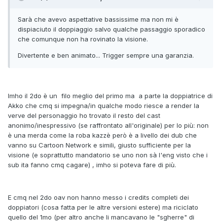
Sarà che avevo aspettative bassissime ma non mi è
dispiaciuto il doppiaggio salvo qualche passaggio sporadico
che comunque non ha rovinato la visione.
Divertente e ben animato... Trigger sempre una garanzia.
Imho il 2do è un filo meglio del primo ma a parte la doppiatrice di
Akko che cmq si impegna/in qualche modo riesce a render la
verve del personaggio ho trovato il resto del cast
anonimo/inespressivo (se raffrontato all'originale) per lo più: non
è una merda come la roba kazzè però è a livello dei dub che
vanno su Cartoon Network e simili, giusto sufficiente per la
visione (e soprattutto mandatorio se uno non sà l'eng visto che i
sub ita fanno cmq cagare) , imho si poteva fare di più.
E cmq nel 2do oav non hanno messo i credits completi dei
doppiatori (cosa fatta per le altre versioni estere) ma riciclato
quello del 1mo (per altro anche li mancavano le "sgherre" di