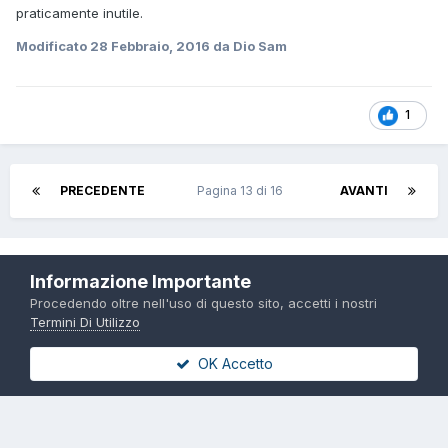
praticamente inutile.
Modificato
28 Febbraio, 2016
da Dio Sam
1
PRECEDENTE
Pagina 13 di 16
AVANTI
Crea un account o accedi per lasciare un
Informazione Importante
commento
Procedendo oltre nell'uso di questo sito, accetti i nostri
Termini Di Utilizzo
Devi essere un utente registrato per poter lasciare un
commento
OK Accetto
Crea un account
Iscriviti per un nuovo account nella nostra comunità. È