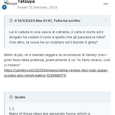
Tetsuya
Inviato
12 Gennaio, 2023
Il 12/1/2023 Alle 21:41,
Tufio
ha scritto:
Lei è caduta in una vasca di catrame, il cane è morto ed il
drogato ha ceduto il ruolo a quello che gli passava la roba?
Che altro, la rossa ha un onlyfans ed il biondo è ghey?
Molto di più, mi è bastato leggere la recensione di Variety (non i
primi fessi della prateria), praticamente è un "lo famo strano, così
ci notano"
https://variety.com/2023/tv/news/velma-review-hbo-max-queer-
scooby-doo-mindy-kaling-1235486171/
Quote
[...]
Many of those jokes are genuinely funny, which is