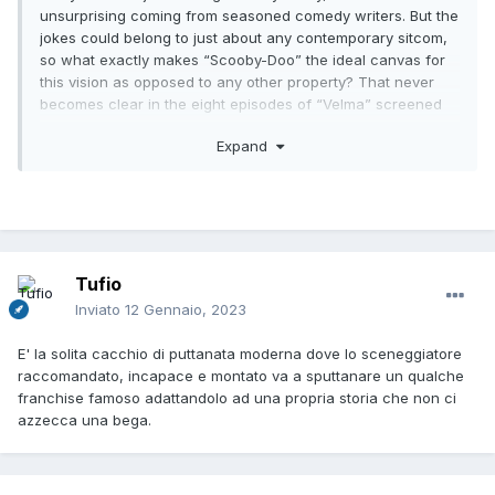
unsurprising coming from seasoned comedy writers. But the
jokes could belong to just about any contemporary sitcom,
so what exactly makes “Scooby-Doo” the ideal canvas for
this vision as opposed to any other property? That never
becomes clear in the eight episodes of “Velma” screened
for critics, which are absent even a wisp of genuine
Expand
reverence for the source material. It’s the halfway point
between “Daria” and one of the many post-”Scream” meta-
horror movies that misunderstood what people liked about
“Scream” and that could be a great show if beloved
characters weren’t shoehorned into it. The biggest mystery
of “Velma” is why it needs to exist.
Tufio
Inviato
12 Gennaio, 2023
E' la solita cacchio di puttanata moderna dove lo sceneggiatore
raccomandato, incapace e montato va a sputtanare un qualche
franchise famoso adattandolo ad una propria storia che non ci
azzecca una bega.