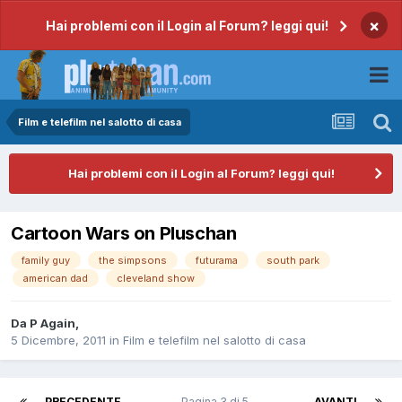
×
Hai problemi con il Login al Forum? leggi qui!
Film e telefilm nel salotto di casa
Hai problemi con il Login al Forum? leggi qui!
Cartoon Wars on Pluschan
family guy
the simpsons
futurama
south park
american dad
cleveland show
Da
P Again
,
5 Dicembre, 2011
in
Film e telefilm nel salotto di casa
PRECEDENTE
Pagina 3 di 5
AVANTI