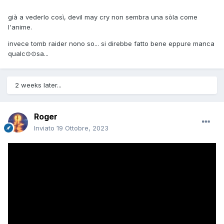
già a vederlo così, devil may cry non sembra una sòla come
l'anime.
invece tomb raider nono so... si direbbe fatto bene eppure manca
qualc⊙
⊙
sa...
2 weeks later...
Roger
Inviato
19 Ottobre, 2023