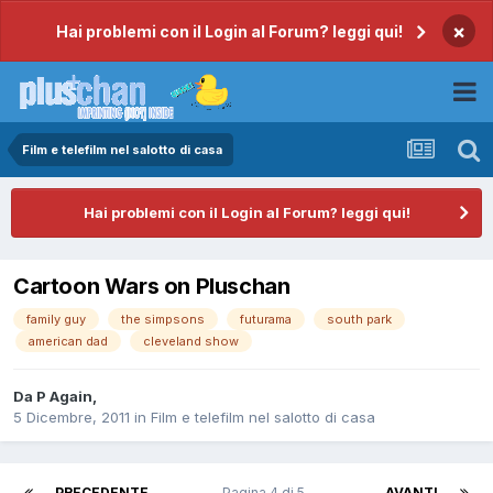
×
Hai problemi con il Login al Forum? leggi qui!
Film e telefilm nel salotto di casa
Hai problemi con il Login al Forum? leggi qui!
Cartoon Wars on Pluschan
family guy
the simpsons
futurama
south park
american dad
cleveland show
Da
P Again
,
5 Dicembre, 2011
in
Film e telefilm nel salotto di casa
PRECEDENTE
Pagina 4 di 5
AVANTI