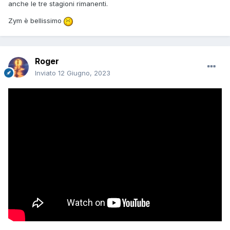
anche le tre stagioni rimanenti.
Zym è bellissimo
Roger
Inviato
12 Giugno, 2023