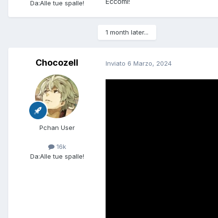
Eccomi!
Da:
Alle tue spalle!
1 month later...
Chocozell
Inviato
6 Marzo, 2024
Pchan User
16k
Da:
Alle tue spalle!