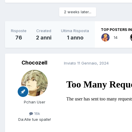
2 weeks later...
TOP POSTERS IN
Risposte
Created
Ultima Risposta
76
2 anni
1 anno
14
Chocozell
Inviato
11 Gennaio, 2024
Pchan User
16k
Da:
Alle tue spalle!