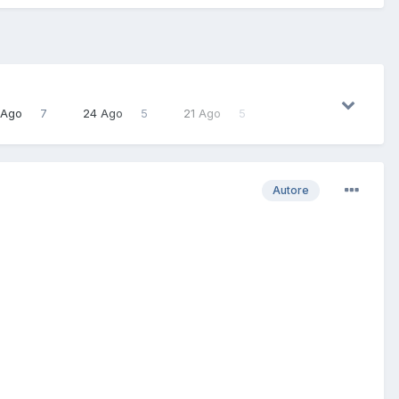
 Ago
7
24 Ago
5
21 Ago
5
Autore