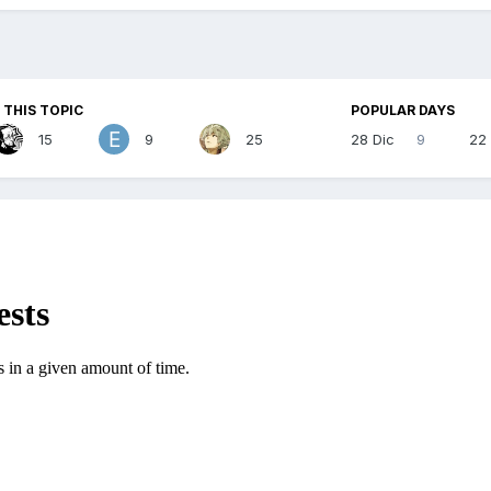
 THIS TOPIC
POPULAR DAYS
15
9
25
28 Dic
9
22