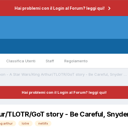
Hai problemi con il Login al Forum? leggi qui!
Classifica Utenti
Staff
Regolamento
Rebel Moon - A Star Wars/King Arthur/TLOTR/GoT story - Be Careful, Snyder Inside
Hai problemi con il Login al Forum? leggi qui!
r/TLOTR/GoT story - Be Careful, Snyder
ng arthur
lotre
netlifx