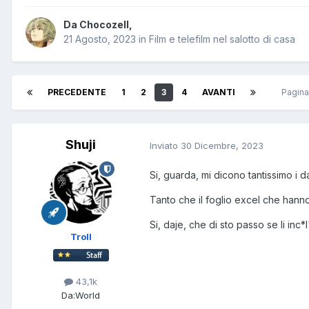
Da
Chocozell
,
21 Agosto, 2023
in
Film e telefilm nel salotto di casa
PRECEDENTE
1
2
3
4
AVANTI
Pagina
Shuji
Inviato
30 Dicembre, 2023
Si, guarda, mi dicono tantissimo i d
Tanto che il foglio excel che hanno 
Si, daje, che di sto passo se li inc*l
Troll
43,1k
Da:
World