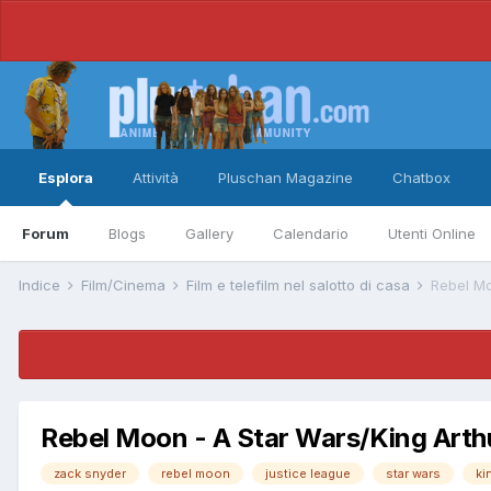
Esplora
Attività
Pluschan Magazine
Chatbox
Forum
Blogs
Gallery
Calendario
Utenti Online
Indice
Film/Cinema
Film e telefilm nel salotto di casa
Rebel Moon - A Star Wars/King Arthu
zack snyder
rebel moon
justice league
star wars
ki