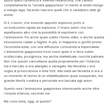
space opera
romantica e volendo revanscista, che cambiò
completamente la "società giapponese" in merito ai
terebi-manga
e
manga-eiga
, facendo nascere quelli che si sarebbero detti gli
anime
.
Di lì, il
boom
, che essendo appunto esplosivo porto a
un'evoluzione rapida ed esplosiva. C'erano autori che non
aspettavano altro che la possibilità di esprimersi con
l'animazione. Poi arrivò quasi subito l'
home-video
, e anche questa
innovazione cadde a fagiolo. In più, in Giappone si gonfiò presto
l'economia bolla, con una diffusione consumistica impensabile.
L'animazione giapponese trovò nuovi spazi e si fece subito
scollacciata, pruriginosa, ma anche intellettuale, nonché patinata.
Non che questo cancellasse quella propriamente per l'infanzia,
ma il mercato si era allargato e variegato. Nei Novanta c'era
voglia di provocazione e tinte forti. Alla metà dei Novanta si era a
un momento di ritorno di un intellettualismo quasi esasperato, ma
grande libertà creativa e personale era lasciata agli autori.
Questo rese l'animazione giapponese interessante anche oltre
l'onesta infanzia, secondo me.
Ma cosa resta, oggi, di questo?