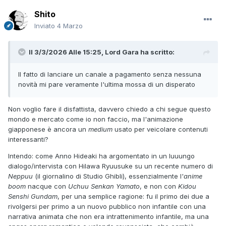
Shito
Inviato
4 Marzo
Il 3/3/2026 Alle 15:25,
Lord Gara
ha scritto:
Il fatto di lanciare un canale a pagamento senza nessuna
novità mi pare veramente l'ultima mossa di un disperato
Non voglio fare il disfattista, davvero chiedo a chi segue questo
mondo e mercato come io non faccio, ma l'animazione
giapponese è ancora un
medium
usato per veicolare contenuti
interessanti?
Intendo: come Anno Hideaki ha argomentato in un luuungo
dialogo/intervista con Hilawa Ryuusuke su un recente numero di
Neppuu
(il giornalino di Studio Ghibli), essenzialmente l'
anime
boom
nacque con
Uchuu Senkan Yamato
, e non con
Kidou
Senshi Gundam
, per una semplice ragione: fu il primo dei due a
rivolgersi per primo a un nuovo pubblico non infantile con una
narrativa animata che non era intrattenimento infantile, ma una