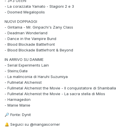
- 3x3 Occhi
- La corazzata Yamato - Stagioni 2 e 3
- Doomed Megalopolis
NUOVI DOPPIAGGI
- Gintama - Mr. Ginpachi's Zany Class
- Deadman Wonderland
- Dance in the Vampire Bund
- Blood Blockade Battlefront
- Blood Blockade Battlefront & Beyond
IN ARRIVO SU DANIME
- Serial Experiments Lain
- Steins;Gate
- La malinconia di Haruhi Suzumiya
- Fullmetal Alchemist
- Fullmetal Alchemist the Movie - Il conquistatore di Shamballa
- Fullmetal Alchemist the Movie - La sacra stella di Milos
- Harmagedon
- Manie Manie
Fonte: Dynit
🔎
Seguici su @mangascorner
🔔