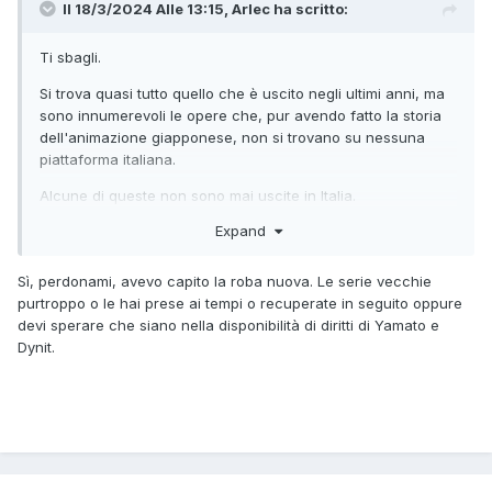
Il 18/3/2024 Alle 13:15,
Arlec
ha scritto:
Ti sbagli.
Si trova quasi tutto quello che è uscito negli ultimi anni, ma
sono innumerevoli le opere che, pur avendo fatto la storia
dell'animazione giapponese, non si trovano su nessuna
piattaforma italiana.
Alcune di queste non sono mai uscite in Italia.
Expand
Altre sono uscite solo in DVD ma sono andate in
esaurimento da un pezzo, e non si trovano in streaming.
Sì, perdonami, avevo capito la roba nuova. Le serie vecchie
Altre ancora uscirono in VHS e poi vennero completamente
purtroppo o le hai prese ai tempi o recuperate in seguito oppure
dimenticate.
devi sperare che siano nella disponibilità di diritti di Yamato e
Dynit.