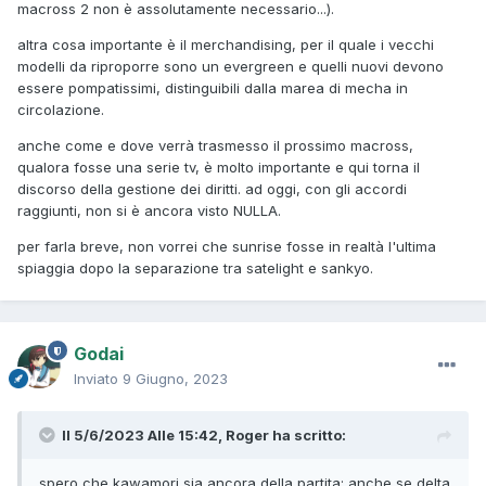
macross 2 non è assolutamente necessario...).
altra cosa importante è il merchandising, per il quale i vecchi
modelli da riproporre sono un evergreen e quelli nuovi devono
essere pompatissimi, distinguibili dalla marea di mecha in
circolazione.
anche come e dove verrà trasmesso il prossimo macross,
qualora fosse una serie tv, è molto importante e qui torna il
discorso della gestione dei diritti. ad oggi, con gli accordi
raggiunti, non si è ancora visto NULLA.
per farla breve, non vorrei che sunrise fosse in realtà l'ultima
spiaggia dopo la separazione tra satelight e sankyo.
Godai
Inviato
9 Giugno, 2023
Il 5/6/2023 Alle 15:42,
Roger
ha scritto:
spero che kawamori sia ancora della partita; anche se delta