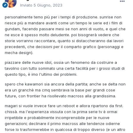
Inviato
5 Giugno, 2023
personalmente temo più per i tempi di produzione. sunrise non
riesce più a mandare avanti come un tempo le serie ed i film di
gundam, facendo passare mesi se non anni di vuoto, e quel che
ne esce è spesso molto deludente. poi bisognerà vedere che
storie vorranno raccontare, quanto si distaccheranno dai lavori
precedenti, che decisioni per il comparto grafico (personaggi e
mecha design).
piazzare delle nuove idol, ossia un fenomeno da costruire a
tavolino con tutto sommato una certa facilità per i grossi studi di
questo tipo, è imo l'ultimo dei problemi.
spero che kawamori sia ancora della partita; anche se delta non
era un granchè ma cmq sembrava la base per grandi cose
future, con frontier ha risollevato macross alla grandissima.
magari si vuole invece fare un reboot e allora ripartono da first.
chissà. ma l'esperienza vissuta con la prima serie tv è ormai
irripetibile e probabilmente incomprensibile per le nuove
generazioni; declinare il primo macross alle tendenze odierne
forse lo trasformerebbe in qualcosa di troppo diverso (e un altro