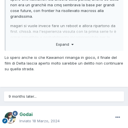
non era un granchè ma cmq sembrava la base per grandi
cose future, con frontier ha risollevato macross alla
grandissima.
magari si vuole invece fare un reboot e allora ripartono da
first. chissà. ma l'esperienza vissuta con la prima serie tv è
ormai irripetibile e probabilmente incomprensibile per le
nuove generazioni; declinare il primo macross alle tendenze
Expand
odierne forse lo trasformerebbe in qualcosa di troppo
diverso (e un altro macross 2 non è assolutamente
Lo spero anche io che Kawamori rimanga in gioco, il finale del
necessario...).
film di Delta lascia aperto molto sarebbe un delitto non continuare
su quella strada.
9 months later...
Godai
Inviato
18 Marzo, 2024