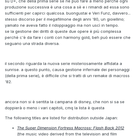
su D+, che della prima serie se ne può fare a meno perchè ogni
produzione successiva è una cosa a sè e i rimandi ad essa sono
sufficienti per capirci qualcosa. buongustai e Veri Funz, davvero...
stesso discorso per il megafilmone degli anni '80, un gioiellino;
yamato ne aveva fatto il ridoppiaggio ma non uscì in tempo.
se la gestione dei diritti di queste due opere è più complessa
perchè c'è da fare i conti con harmony gold, beh può essere che
seguano una strada diversa.
il secondo riguarda la nuova serie misteriosamente affidata a
sunrise. a questo punto, causa gestione infernale dei personaggi
(della prima serie), è difficile che si tratti di un remake di macross
'82.
ancora non si è sentita la campana di disney, che non si sa se
doppierà o meno i vari capitoli, cmq la lista è questa
The following titles are listed for distribution outside Japan:
The Super Dimension Fortress Macross: Flash Back 2012
(the music video derived from the television and film