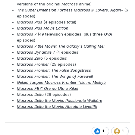
versions of the original
Macross
anime)
The Super Dimension Fortress Macross II: Lovers, Again
- (6
episodes)
Macross Plus
(4 episodes total)
Macross Plus Movie Edition
Macross 7
(49 television episodes, plus three
OVA
episodes)
Macross 7 the Movie: The Galaxy's Calling Me!
Macross Dynamite 7
(4 episodes)
Macross Zero
(5 episodes)
Macross Frontier
(25 episodes)
Macross Frontier: The False Songstress
Macross Frontier: The Wings of Farewell
Gekijō Tanpen Macross Frontier Toki no Meikyū
Macross FB7: Ore no Uta o Kike!
Macross Delta
(26 episodes)
Macross Delta the Movie: Passionate Walkūre
Macross Delta the Movie: Absolute Live!!!!!!
1
1