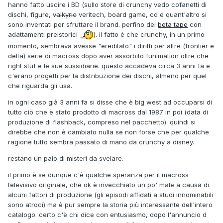
hanno fatto uscire i BD (sullo store di crunchy vedo cofanetti di
dischi, figure,
valkyrie
veritech, board game, cd e quant'altro si
sono inventati per sfruttare il brand. perfino dei
beta tape
con
adattamenti preistorici
). il fatto è che crunchy, in un primo
momento, sembrava avesse "ereditato" i diritti per altre (frontier e
delta) serie di macross dopo aver assorbito funimation oltre che
right stuf e le sue sussidiarie. questo accadeva circa 3 anni fa e
c'erano progetti per la distribuzione dei dischi, almeno per quel
che riguarda gli usa.
in ogni caso già 3 anni fa si disse che è big west ad occuparsi di
tutto ciò che è stato prodotto di macross dal 1987 in poi (data di
produzione di flashback, compreso nel pacchetto). quindi si
direbbe che non è cambiato nulla se non forse che per qualche
ragione tutto sembra passato di mano da crunchy a disney.
restano un paio di misteri da svelare.
il primo è se dunque c'è qualche speranza per il macross
televisivo originale, che ok è invecchiato un po' male a causa di
alcuni fattori di produzione (gli episodi affidati a studi innominabili
sono atroci) ma è pur sempre la storia più interessante dell'intero
catalogo. certo c'è chi dice con entusiasmo, dopo l'annuncio d