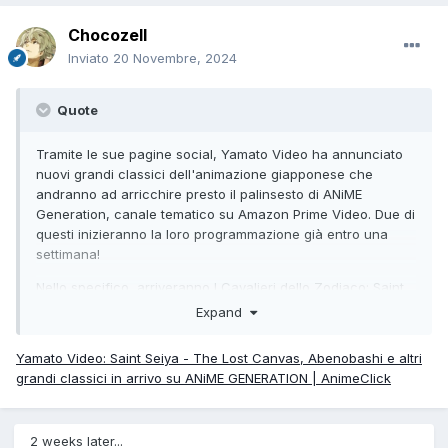
Chocozell
Inviato
20 Novembre, 2024
Quote
Tramite le sue pagine social, Yamato Video ha annunciato
nuovi grandi classici dell'animazione giapponese che
andranno ad arricchire presto il palinsesto di ANiME
Generation, canale tematico su Amazon Prime Video. Due di
questi inizieranno la loro programmazione già entro una
settimana!
Nello specifico, arriveranno I Cavalieri dello Zodiaco: Saint
Seiya - The Lost Canvas, One Piece Stagione 6 - La saga di
Expand
Skypea e La Principessa Zaffiro, oltre a Gotriniton,
Abenobashi e Les Misérables - Il cuore di Cosette.
Yamato Video: Saint Seiya - The Lost Canvas, Abenobashi e altri
grandi classici in arrivo su ANiME GENERATION | AnimeClick
2 weeks later...