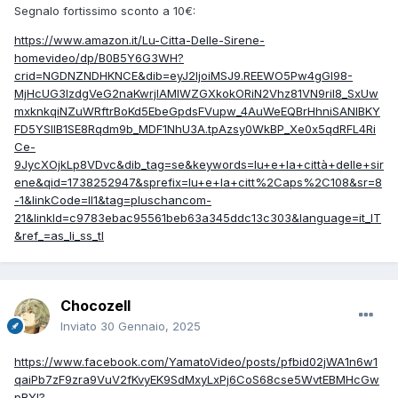
Segnalo fortissimo sconto a 10€:
https://www.amazon.it/Lu-Citta-Delle-Sirene-
homevideo/dp/B0B5Y6G3WH?
crid=NGDNZNDHKNCE&dib=eyJ2IjoiMSJ9.REEWO5Pw4gGI98-
MjHcUG3lzdgVeG2naKwrjIAMIWZGXkokORiN2Vhz81VN9ril8_SxUw
mxknkqiNZuWRftrBoKd5EbeGpdsFVupw_4AuWeEQBrHhniSANIBKY
FD5YSllB1SE8Rqdm9b_MDF1NhU3A.tpAzsy0WkBP_Xe0x5qdRFL4Ri
Ce-
9JycXOjkLp8VDvc&dib_tag=se&keywords=lu+e+la+città+delle+sir
ene&qid=1738252947&sprefix=lu+e+la+citt%2Caps%2C108&sr=8
-1&linkCode=ll1&tag=pluschancom-
21&linkId=c9783ebac95561beb63a345ddc13c303&language=it_IT
&ref_=as_li_ss_tl
Chocozell
Inviato
30 Gennaio, 2025
https://www.facebook.com/YamatoVideo/posts/pfbid02jWA1n6w1
qaiPb7zF9zra9VuV2fKvyEK9SdMxyLxPj6CoS68cse5WvtEBMHcGw
pRYl?