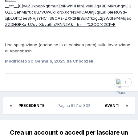
__cft__[0]=AZUxpqpNgbmuKExIRwhHHanDvsl6CgX8BIMRrGhqhLiQ
GZUQehMBf0c6u7VUwukTqNxXcrN3MrCAUmjJqIiEaF6leetG9d-
xjDLGhtDeeSNVjsYHCTS8OAzFZXR2HB8uIOfkxgL2j3WdfeY4Mqax
ZZDHGRKq-U7ovrXbva6m7RNN2A&__tn__=%2CO%2CP-R
Una spiegazione (anche se io ci capisco poco) sulla lavorazione
di Abenobashi
Modificato
30 Gennaio, 2025
da Chocozell
1
PRECEDENTE
Pagina 827 di 832
AVANTI
Crea un account o accedi per lasciare un