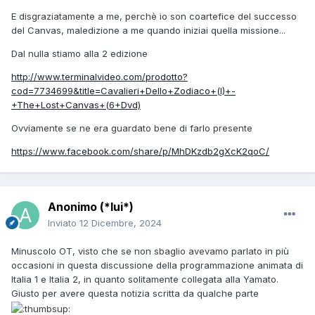
E disgraziatamente a me, perchè io son coartefice del successo
del Canvas, maledizione a me quando iniziai quella missione...
Dal nulla stiamo alla 2 edizione
http://www.terminalvideo.com/prodotto?
cod=7734699&title=Cavalieri+Dello+Zodiaco+(I)+-
+The+Lost+Canvas+(6+Dvd)
Ovviamente se ne era guardato bene di farlo presente
https://www.facebook.com/share/p/MhDKzdb2gXcK2qoC/
Anonimo (*lui*)
Inviato
12 Dicembre, 2024
Minuscolo OT, visto che se non sbaglio avevamo parlato in più
occasioni in questa discussione della programmazione animata di
Italia 1 e Italia 2, in quanto solitamente collegata alla Yamato.
Giusto per avere questa notizia scritta da qualche parte