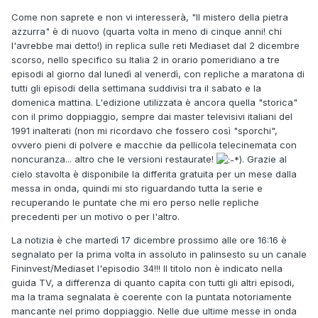
Come non saprete e non vi interesserà, "Il mistero della pietra
azzurra" è di nuovo (quarta volta in meno di cinque anni! chi
l'avrebbe mai detto!) in replica sulle reti Mediaset dal 2 dicembre
scorso, nello specifico su Italia 2 in orario pomeridiano a tre
episodi al giorno dal lunedì al venerdì, con repliche a maratona di
tutti gli episodi della settimana suddivisi tra il sabato e la
domenica mattina. L'edizione utilizzata è ancora quella "storica"
con il primo doppiaggio, sempre dai master televisivi italiani del
1991 inalterati (non mi ricordavo che fossero così "sporchi",
ovvero pieni di polvere e macchie da pellicola telecinemata con
noncuranza... altro che le versioni restaurate!
). Grazie al
cielo stavolta è disponibile la differita gratuita per un mese dalla
messa in onda, quindi mi sto riguardando tutta la serie e
recuperando le puntate che mi ero perso nelle repliche
precedenti per un motivo o per l'altro.
La notizia è che martedì 17 dicembre prossimo alle ore 16:16 è
segnalato per la prima volta in assoluto in palinsesto su un canale
Fininvest/Mediaset l'episodio 34!!! Il titolo non è indicato nella
guida TV, a differenza di quanto capita con tutti gli altri episodi,
ma la trama segnalata è coerente con la puntata notoriamente
mancante nel primo doppiaggio. Nelle due ultime messe in onda