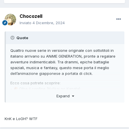
Chocozell
Inviato
4 Dicembre, 2024
Quote
Quattro nuove serie in versione originale con sottotitoli in
italiano arrivano su ANiME GENERATION, pronte a regalare
avventure indimenticabili. Tra drammi, epiche battaglie
spaziali, musica e fantasy, questo mese porta il meglio
dell’animazione giapponese a portata di click.
Ecco cosa potrete scoprire:
-
Oltre il confine (Kyōkai no Kanata)
🍂
-
Legend of the Galactic Heroes: Die Neue These (銀河英
🌌
Expand
雄伝説: Die Neue These)
-
ARIFURETA - Shokugyō de Sekai Saikyō 2 (ありふれた職
⚔️
業で世界最強)
-
Blue Orchestra (Ao no Orchestra)"
KnK e LoGH? WTF
🎻