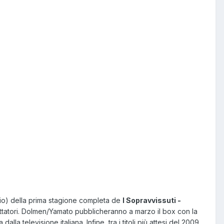
raio) della prima stagione completa de
I Sopravvissuti -
spettatori. Dolmen/Yamato pubblicheranno a marzo il box con la
a televisione italiana. Infine, tra i titoli più attesi del 2009