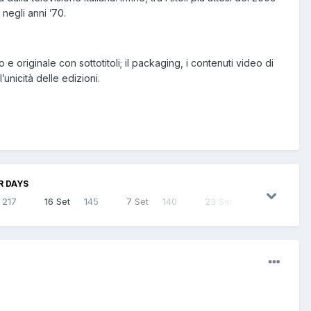
 negli anni ’70.
 e originale con sottotitoli; il packaging, i contenuti video di
unicità delle edizioni.
R DAYS
217
16 Set
145
7 Set
140
23 Set
125