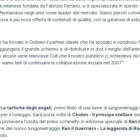
età milanese fondata da Fabrizio Ferrario, si è specializzata in questo
affermandosi negli anni come leader del mercato. Siamo perciò convi
va e più ricca offerta di contenuti di qualità, con la garanzia di edi
ha trovato in Dolmen il partner ideale che ha sposato e condiviso fin 
iungere il grande schermo e di distribuire in dvd il meglio dell’ani
di alcune serie televisive Cult che il nostro pubblico ci richiedeva 
le siamo lieti di continuare la collaborazione iniziata nel 2007”.
- Le tattiche degli angeli
, primo titolo di una serie di lungometraggi 
er il noleggio. Sarà poi la volta di
Chobin - Il principe stellare
(ma
a primavera l’uscita del primo cofanetto in edizione speciale di
Ken i
liane del nuovo lungometraggio
Ken il Guerriero - La leggenda di Ra
uto.