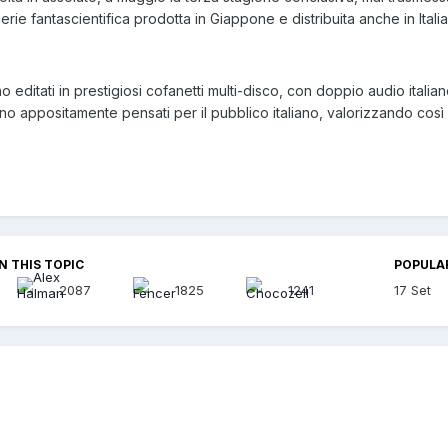
erie fantascientifica prodotta in Giappone e distribuita anche in Italia
o editati in prestigiosi cofanetti multi-disco, con doppio audio italiano
 appositamente pensati per il pubblico italiano, valorizzando così l’
N THIS TOPIC
POPULA
2087
1825
1241
17 Set