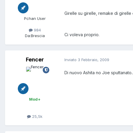
Girelle su girelle, remake di girell
Pchan User
984
Ci voleva proprio.
Da:
Brescia
Fencer
Inviato
3 Febbraio, 2009
Di nuovo Ashita no Joe sputtanato...
Mod+
25,5k