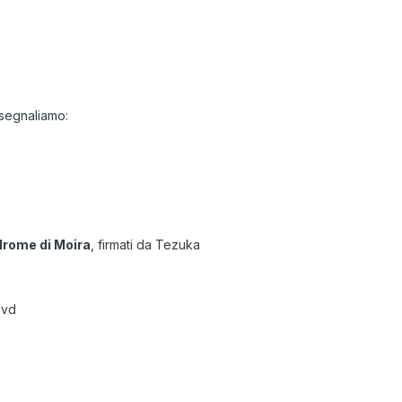
9 segnaliamo:
drome di Moira
, firmati da Tezuka
dvd