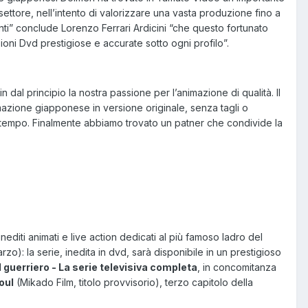
 settore, nell’intento di valorizzare una vasta produzione fino a
nti” conclude Lorenzo Ferrari Ardicini “che questo fortunato
zioni Dvd prestigiose e accurate sotto ogni profilo”.
dal principio la nostra passione per l’animazione di qualità. Il
mazione giapponese in versione originale, senza tagli o
da tempo. Finalmente abbiamo trovato un patner che condivide la
inediti animati e live action dedicati al più famoso ladro del
rzo): la serie, inedita in dvd, sarà disponibile in un prestigioso
l guerriero - La serie televisiva completa
, in concomitanza
oul
(Mikado Film, titolo provvisorio), terzo capitolo della