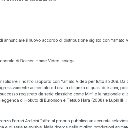
 annunciare il nuovo accordo di distribuzione siglato con Yamato 
e generale di Dolmen Home Video, spiega:
solidare il nostro rapporto con Yamato Video per tutto il 2009. Da 
 progressivamente aumentato ed ora, a distanza di quasi due anni, po
 successo registrato da serie classiche come Mimì e la nazionale di p
 leggenda di Hokuto di Buronson e Tetsuo Hara (2008) e Lupin III- Il
 Ferrari Ardicini “offre al proprio pubblico un’accurata selezione di fi
nema e di serie televisive. Nella ricerca delle migliori produzioni a