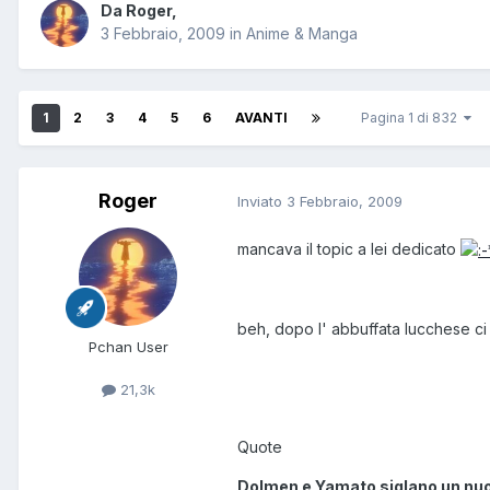
Da
Roger
,
3 Febbraio, 2009
in
Anime & Manga
1
2
3
4
5
6
AVANTI
Pagina 1 di 832
Roger
Inviato
3 Febbraio, 2009
mancava il topic a lei dedicato
beh, dopo l' abbuffata lucchese ci
Pchan User
21,3k
Quote
Dolmen e Yamato siglano un nuo