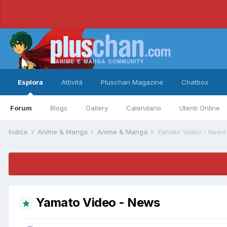
Esplora
Attività
Pluschan Magazine
Chatbox
Forum
Blogs
Gallery
Calendario
Utenti Online
Indice
Anime & Manga
Anime & Manga
Yamato Video - News
Yamato Video - News