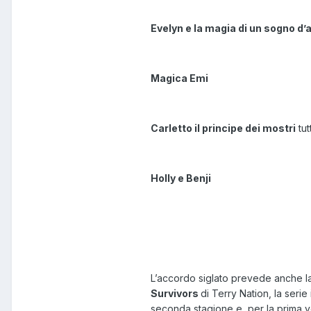
Evelyn e la magia di un sogno d
Magica Emi
Carletto il principe dei mostri
tut
Holly e Benji
L’accordo siglato prevede anche la 
Survivors
di Terry Nation, la seri
seconda stagione e, per la prima volt