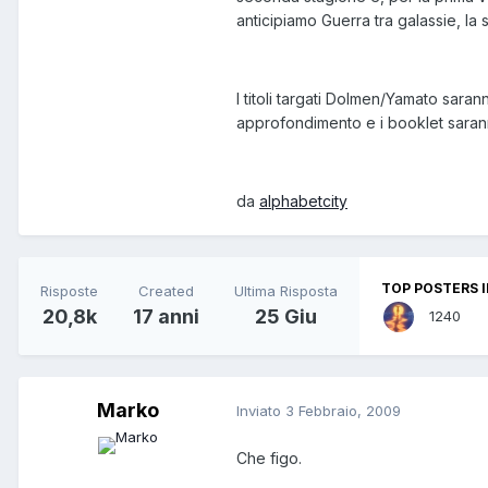
anticipiamo Guerra tra galassie, la s
I titoli targati Dolmen/Yamato sarann
approfondimento e i booklet saranno
da
alphabetcity
TOP POSTERS I
Risposte
Created
Ultima Risposta
20,8k
17 anni
25 Giu
1240
Marko
Inviato
3 Febbraio, 2009
Che figo.