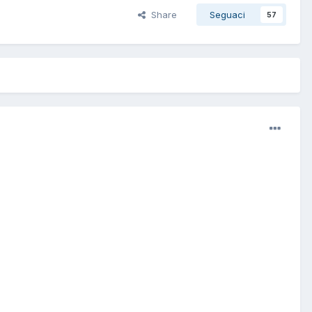
Share
Seguaci
57