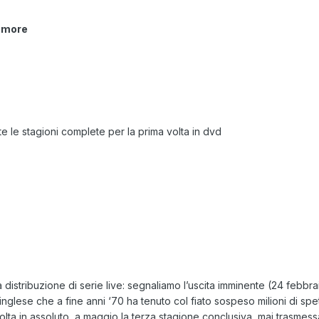
’amore
te le stagioni complete per la prima volta in dvd
distribuzione di serie live: segnaliamo l’uscita imminente (24 febb
e inglese che a fine anni ‘70 ha tenuto col fiato sospeso milioni di 
a in assoluto, a maggio la terza stagione conclusiva, mai trasmessa dall