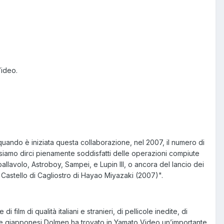
Video.
quando è iniziata questa collaborazione, nel 2007, il numero di
ssiamo dirci pienamente soddisfatti delle operazioni compiute
allavolo, Astroboy, Sampei, e Lupin III, o ancora del lancio dei
 Castello di Cagliostro di Hayao Miyazaki (2007)".
lm di qualità italiani e stranieri, di pellicole inedite, di
nimate giapponesi Dolmen ha trovato in Yamato Video un’importante