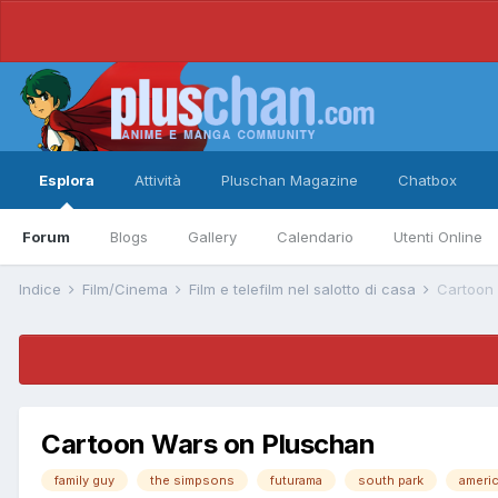
Esplora
Attività
Pluschan Magazine
Chatbox
Forum
Blogs
Gallery
Calendario
Utenti Online
Indice
Film/Cinema
Film e telefilm nel salotto di casa
Cartoon
Cartoon Wars on Pluschan
family guy
the simpsons
futurama
south park
ameri