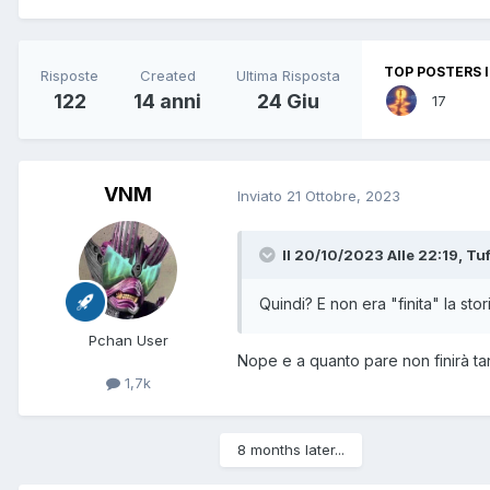
TOP POSTERS I
Risposte
Created
Ultima Risposta
122
14 anni
24 Giu
17
VNM
Inviato
21 Ottobre, 2023
Il 20/10/2023 Alle 22:19,
Tuf
Quindi? E non era "finita" la st
Pchan User
Nope e a quanto pare non finirà ta
1,7k
8 months later...