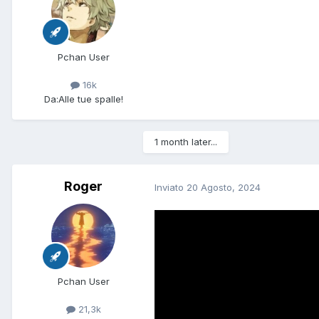
Pchan User
16k
Da:
Alle tue spalle!
1 month later...
Roger
Inviato
20 Agosto, 2024
Pchan User
21,3k