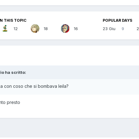
N THIS TOPIC
POPULAR DAYS
12
18
16
23 Giu
9
2
io
ha scritto:
oria con coso che si bombava leila?
nto presto