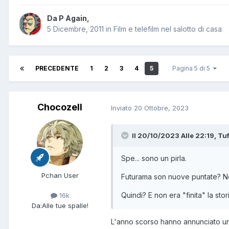
Da
P Again
,
5 Dicembre, 2011
in
Film e telefilm nel salotto di casa
PRECEDENTE
1
2
3
4
5
Pagina 5 di 5
Chocozell
Inviato
20 Ottobre, 2023
Il 20/10/2023 Alle 22:19,
Tuf
Spe... sono un pirla.
Pchan User
Futurama son nuove puntate? N
Quindi? E non era "finita" la st
16k
Da:
Alle tue spalle!
L'anno scorso hanno annunciato u