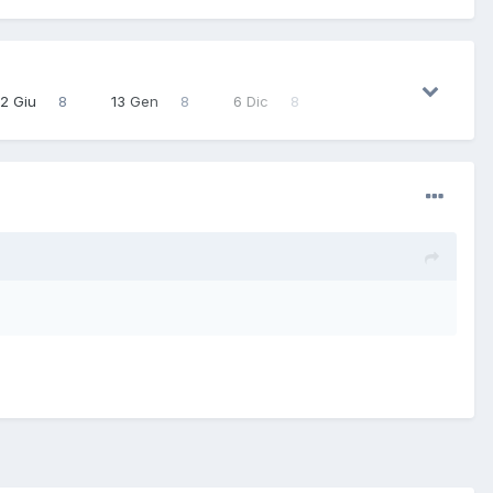
2 Giu
8
13 Gen
8
6 Dic
8