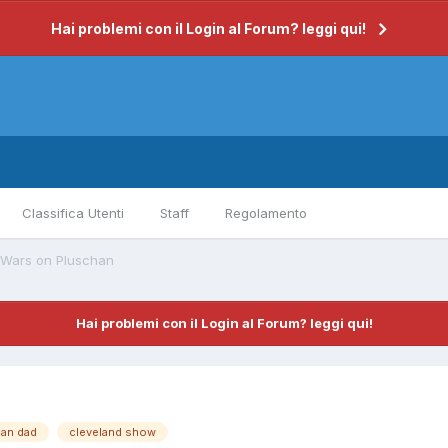
Hai problemi con il Login al Forum? leggi qui!
Classifica Utenti
Staff
Regolamento
 Wars on Pluschan
Hai problemi con il Login al Forum? leggi qui!
can dad
cleveland show