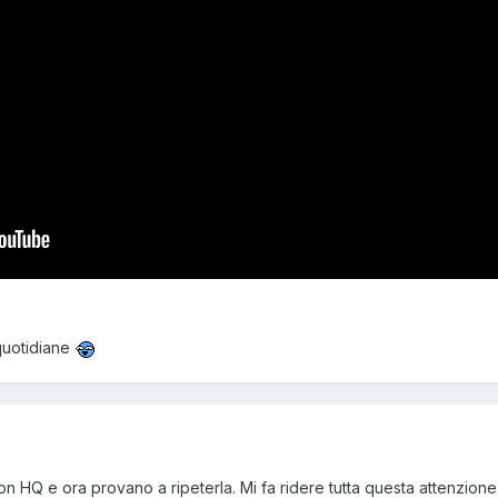
 quotidiane
n HQ e ora provano a ripeterla. Mi fa ridere tutta questa attenzione