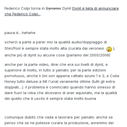
Federico Colpi torna in
Dynamic
Dynit
Dynit è lieta di annunciare
che Federico Colpi...
paura è....hehehe
scherzi a parte a parer mio la qualità audio/doppiaggio di
Shin/Fool è sempre stata molto alta (curata dai veronesi
),
anche più di dynit su alcune cose (parlamo del 2005/2006)
anche per la parte video, direi che era sui livelli di dynit, e
superiore di molto, in tutto a yamato. per la parte edizioni
pornolusso, anche li (mi son appena cattato azumi 1 e 2, e Cutie
Honey tutto deluxe a 6€ l'una) veramente ottime (tutti gli extra
doppiati....). il problema è cominciato quando hanno smesso di
dare fuori la roba che dicevano di aver aquistato, ma la qualità
dei quello che è uscito è sempre stata molto buona
comunque dubito che vada a lavorare per yamato. anche se
penso che se ne potesse curare la produzione, avremmo dei