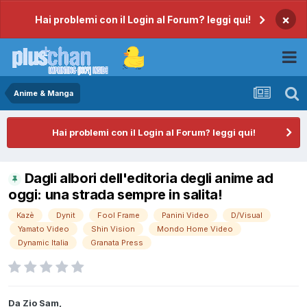
×
Hai problemi con il Login al Forum? leggi qui!
Anime & Manga
Hai problemi con il Login al Forum? leggi qui!
Dagli albori dell'editoria degli anime ad
oggi: una strada sempre in salita!
Kazè
Dynit
Fool Frame
Panini Video
D/Visual
Yamato Video
Shin Vision
Mondo Home Video
Dynamic Italia
Granata Press
Da
Zio Sam
,