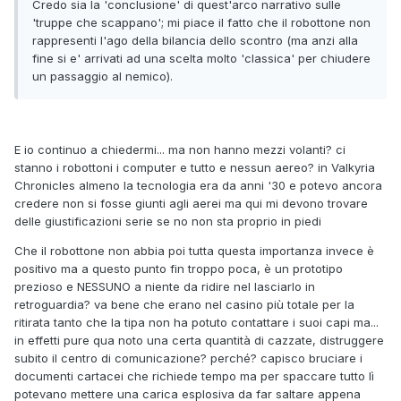
Credo sia la 'conclusione' di quest'arco narrativo sulle
'truppe che scappano'; mi piace il fatto che il robottone non
rappresenti l'ago della bilancia dello scontro (ma anzi alla
fine si e' arrivati ad una scelta molto 'classica' per chiudere
un passaggio al nemico).
E io continuo a chiedermi... ma non hanno mezzi volanti? ci
stanno i robottoni i computer e tutto e nessun aereo? in Valkyria
Chronicles almeno la tecnologia era da anni '30 e potevo ancora
credere non si fosse giunti agli aerei ma qui mi devono trovare
delle giustificazioni serie se no non sta proprio in piedi
Che il robottone non abbia poi tutta questa importanza invece è
positivo ma a questo punto fin troppo poca, è un prototipo
prezioso e NESSUNO a niente da ridire nel lasciarlo in
retroguardia? va bene che erano nel casino più totale per la
ritirata tanto che la tipa non ha potuto contattare i suoi capi ma...
in effetti pure qua noto una certa quantità di cazzate, distruggere
subito il centro di comunicazione? perché? capisco bruciare i
documenti cartacei che richiede tempo ma per spaccare tutto lì
potevano mettere una carica esplosiva da far saltare appena