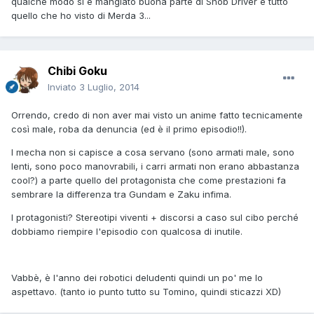
qualche modo si è mangiato buona parte di Snob Driver e tutto
quello che ho visto di Merda 3...
Chibi Goku
Inviato
3 Luglio, 2014
Orrendo, credo di non aver mai visto un anime fatto tecnicamente
così male, roba da denuncia (ed è il primo episodio!!).
I mecha non si capisce a cosa servano (sono armati male, sono
lenti, sono poco manovrabili, i carri armati non erano abbastanza
cool?) a parte quello del protagonista che come prestazioni fa
sembrare la differenza tra Gundam e Zaku infima.
I protagonisti? Stereotipi viventi + discorsi a caso sul cibo perché
dobbiamo riempire l'episodio con qualcosa di inutile.
Vabbè, è l'anno dei robotici deludenti quindi un po' me lo
aspettavo. (tanto io punto tutto su Tomino, quindi sticazzi XD)