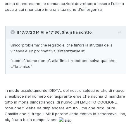
prima di andarsene, le comunicazioni dovrebbero essere l'ultima
cosa a cui rinunciare in una situazione d'emergenza
Il 17/7/2014 Alle 17:36, Shuji ha scritto:
Unico 'problema' che registro e' che fin'ora la struttura della
vicenda e' un po' ripetitiva; sintetizzabile in:
"com'e', come non e', alla fine il robottone salva qualche
c*lo amico"
In modo assolutamente IDIOTA, col nostro soldatino che di nuovo
si esibisce nel numero dell'aspirante eroe che rischia di mandare
tutto in mona dimostrandosi di nuovo UN EMERITO COGLIONE,
roba che ti viene da rimpiangere Amuro... ma che dico, pure
Camilla che si frega il Mk II perché Jerid cattivo lo scherzava... no,
ok, è una bella competizione