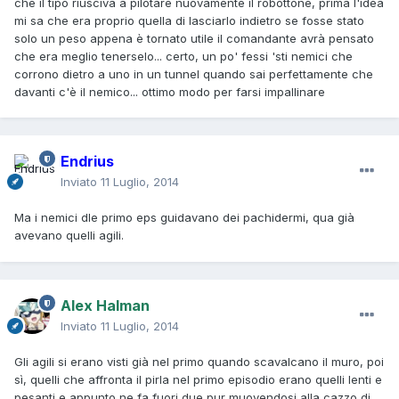
che il tipo riusciva a pilotare nuovamente il robottone, prima l'idea
mi sa che era proprio quella di lasciarlo indietro se fosse stato
solo un peso appena è tornato utile il comandante avrà pensato
che era meglio tenerselo... certo, un po' fessi 'sti nemici che
corrono dietro a uno in un tunnel quando sai perfettamente che
davanti c'è il nemico... ottimo modo per farsi impallinare
Endrius
Inviato
11 Luglio, 2014
Ma i nemici dle primo eps guidavano dei pachidermi, qua già
avevano quelli agili.
Alex Halman
Inviato
11 Luglio, 2014
Gli agili si erano visti già nel primo quando scavalcano il muro, poi
sì, quelli che affronta il pirla nel primo episodio erano quelli lenti e
pesanti e appunto ne fa fuori due pur muovendosi alla cazzo di