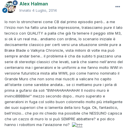
Alex Halman
Inviato
4 Luglio, 2014
Io non lo stroncherei come CB dal primo episodio però... a me
l'inizio non ha fatto una bella impressione, tralasciamo pure il lato
tecnico con QUALITY a palla che già fa temere il peggio stile M3,
si ok è un real ma... andiamo con ordine, lo scenario iniziale è
decisamente classico per certi versi una situazione simile pure a
Brake Blade o Valkyria Chronicle, vista milioni di volte ma può
sempre andar bene... il problema è cha da subito ti piazzano una
serie di stereotipi classici che levati, sarà che siamo nell'anno del
centenario ma i generaloni e le uniformi a me fanno molto WWI in
versione futuristica mista alla WWII, poi come hanno nominato il
Grande Muro che non sono mai riusciti a valicare ho capito
all'istante come sarebbe andata... se ci mettiamo pure i pirla di
prima a gufarsi da soli "BWHAHAHAHAHA! Il nostro muro è
invinciBBBBile!" mezzo secondo dopo... muro superato e
generaloni in fuga col solito buon colonnello molto più intelligente
dei suoi superiori che si lamenta della loro fuga. Ok, fantastico,
bell'inizio... che poi mi chiedo ma possibile che NESSUNO capisca
che un cazzo di muro lo si può SEMPRE abbattere? e poi dico
hanno i robottoni ma l'aviazione no?