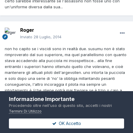
certo sarebbe interessante se l'assassino non fosse uno con
un'uniforme diversa dalla sua...
Roger
Inviato
28 Luglio, 2014
non ho capito se i viscidi sono in realtà due. susumu non è stato
rimproverato dal suo superiore, ma quel parallellismo con quanto
stava accadendo alla pucciola mi insospettisce... alla fine
entrambi i superiori hanno ottenuto quello che volevano, e cioè
mantenere gli attuali piloti dell'argevollen. uno intorta la pucciola
e solo dopo una serie di 'no' la obbliga millantando pesanti
conseguenze, l'altro incoraggia il pilota ma sempre un
intortamento è (che gliene potrà mai fregare se è tizio o caio a
pilotare il robottone? e gli giustifica pure i sentimenti per aver
Informazione Importante
fatto di testa propria mettendo a rischio il gruppo... quando
Procedendo oltre nell'uso di questo sito, accetti i nostri
ovviamente tutti, ache i compagni di squadra, logicamente
Termini Di Utilizzo
pensano abbia fatto una cacchiata per la quale si deve scusare
e di non ripeterlo se ci tiene alla pellaccia lol).
OK Accetto
quindi non saranno due modi di ottenere lo stesso risultato?