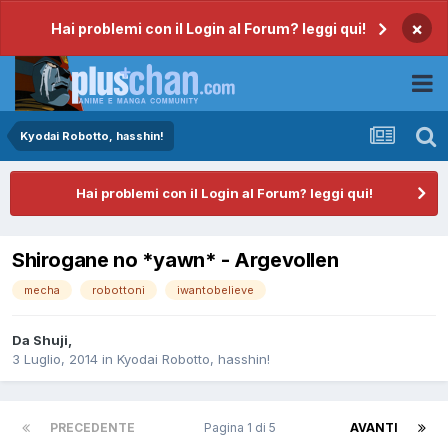
×
Hai problemi con il Login al Forum? leggi qui!
Kyodai Robotto, hasshin!
Hai problemi con il Login al Forum? leggi qui!
Shirogane no *yawn* - Argevollen
mecha
robottoni
iwantobelieve
Da
Shuji
,
3 Luglio, 2014
in
Kyodai Robotto, hasshin!
PRECEDENTE
Pagina 1 di 5
AVANTI