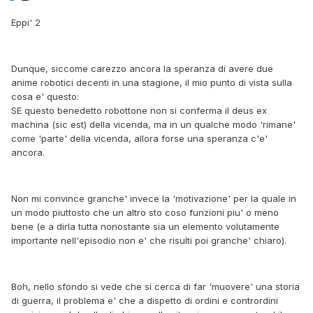
Eppi' 2
Dunque, siccome carezzo ancora la speranza di avere due
anime robotici decenti in una stagione, il mio punto di vista sulla
cosa e' questo:
SE questo benedetto robottone non si conferma il deus ex
machina (sic est) della vicenda, ma in un qualche modo 'rimane'
come 'parte' della vicenda, allora forse una speranza c'e'
ancora.
Non mi convince granche' invece la 'motivazione' per la quale in
un modo piuttosto che un altro sto coso funzioni piu' o meno
bene (e a dirla tutta nonostante sia un elemento volutamente
importante nell'episodio non e' che risulti poi granche' chiaro).
Boh, nello sfondo si vede che si cerca di far 'muovere' una storia
di guerra, il problema e' che a dispetto di ordini e contrordini