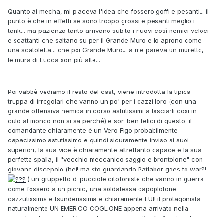
Quanto ai mecha, mi piaceva l'idea che fossero goffi e pesanti... il
punto è che in effetti se sono troppo grossi e pesanti meglio i
tank... ma pazienza tanto arrivano subito i nuovi così nemici veloci
e scattanti che saltano su per il Grande Muro e lo aprono come
una scatoletta... che poi Grande Muro... a me pareva un muretto,
le mura di Lucca son più alte...
Poi vabbè vediamo il resto del cast, viene introdotta la tipica
truppa di irregolari che vanno un po' per i cazzi loro (con una
grande offensiva nemica in corso astutissimi a lasciarli così in
culo al mondo non si sa perché) e son ben felici di questo, il
comandante chiaramente è un Vero Figo probabilmente
capacissimo astutissimo e quindi sicuramente inviso ai suoi
superiori, la sua vice è chiaramente altrettanto capace e la sua
perfetta spalla, il "vecchio meccanico saggio e brontolone" con
giovane discepolo (hei! ma sto guardando Patlabor goes to war?!
) un gruppetto di pucciole citofoniste che vanno in guerra
come fossero a un picnic, una soldatessa capoplotone
cazzutissima e tsunderissima e chiaramente LUI! il protagonista!
naturalmente UN EMERICO COGLIONE appena arrivato nella