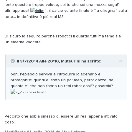
lento questo è troppo veloce, sei tu che sei una mezza sega!"
altri applausi!
), il calcio volante finale è "la ciliegina" sulla
torta... in definitiva è più real M3...
Di sicuro lo seguirò perché i robotici li guardo tutti ma temo sia
un'emerita vaccata
Il 3/7/2014 Alle 20:10, Mutsurini ha scritto:
boh, l'episodio serviva a introdurre lo scenario e i
protagonisti quindi e' stato un po' meh, pero' cazzo, da
quanto e' che non fanno un real robot cosi'? gasaraki?
e ora parte il flame lol
Peccato che abbia smesso di essere un real appena attivato il
coso...
Modificato
4 Luglio, 2014
da Alex Halman