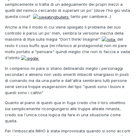
semplicemente si tratta di un adeguamento dei propri mezzi a
quelli del nemico cercando di superarli un po' (dove l'ho giù vista
questa cosa?
tanto per cambiere...)
Anche a me il modo in cui viene spiegato il problema del suo
controllo è parso un po' meh, sembra la versione mecha della
massima di Illya sulla magia "Don't think! Imagine!"
del
resto il coso buffo qua (mi riferisco al protagonista) non mi pare
molto portato a "pensare" quindi meglio che non lo faccia e vada
d'istinto
In compenso mi pare si stiano delineando meglio i personaggi
secondari e almeno non vedo emeriti imbecilli smargiassi in posti
di comando ma da una parte e dall'altra sembrano tutti persone
serie senza troppe esagerazioni del tipo "questi sono i buoni e
questi sono i cattivi"
Quanto al piano di questi qua in fuga credo che il loro obiettivo
sia semplicemente ricongiungersi alle truppe alleate rimaste,
credo sia l'unica cosa logica da fare in una situazione come
quella.
Per l'imboscata IMHO è stata improvvisata quando si sono accorti