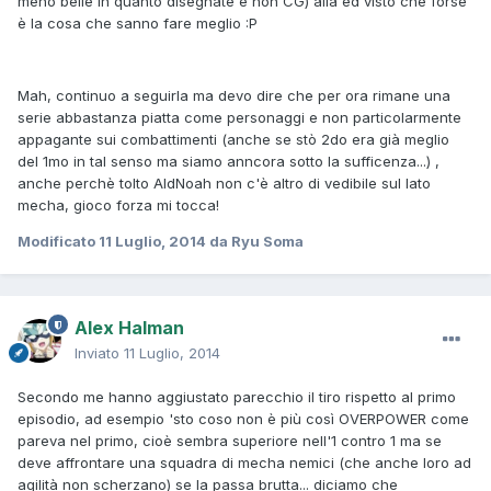
meno belle in quanto disegnate e non CG) alla ed visto che forse
è la cosa che sanno fare meglio :P
Mah, continuo a seguirla ma devo dire che per ora rimane una
serie abbastanza piatta come personaggi e non particolarmente
appagante sui combattimenti (anche se stò 2do era già meglio
del 1mo in tal senso ma siamo anncora sotto la sufficenza...) ,
anche perchè tolto AldNoah non c'è altro di vedibile sul lato
mecha, gioco forza mi tocca!
Modificato
11 Luglio, 2014
da Ryu Soma
Alex Halman
Inviato
11 Luglio, 2014
Secondo me hanno aggiustato parecchio il tiro rispetto al primo
episodio, ad esempio 'sto coso non è più così OVERPOWER come
pareva nel primo, cioè sembra superiore nell'1 contro 1 ma se
deve affrontare una squadra di mecha nemici (che anche loro ad
agilità non scherzano) se la passa brutta... diciamo che