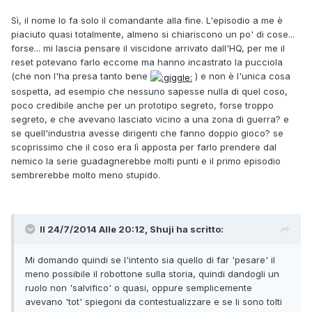
Sì, il nome lo fa solo il comandante alla fine. L'episodio a me è
piaciuto quasi totalmente, almeno si chiariscono un po' di cose...
forse... mi lascia pensare il viscidone arrivato dall'HQ, per me il
reset potevano farlo eccome ma hanno incastrato la pucciola
(che non l'ha presa tanto bene
) e non è l'unica cosa
sospetta, ad esempio che nessuno sapesse nulla di quel coso,
poco credibile anche per un prototipo segreto, forse troppo
segreto, e che avevano lasciato vicino a una zona di guerra? e
se quell'industria avesse dirigenti che fanno doppio gioco? se
scoprissimo che il coso era lì apposta per farlo prendere dal
nemico la serie guadagnerebbe molti punti e il primo episodio
sembrerebbe molto meno stupido.
Il 24/7/2014 Alle 20:12, Shuji ha scritto:
Mi domando quindi se l'intento sia quello di far 'pesare' il
meno possibile il robottone sulla storia, quindi dandogli un
ruolo non 'salvifico' o quasi, oppure semplicemente
avevano 'tot' spiegoni da contestualizzare e se li sono tolti