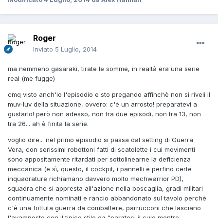
Roger
Inviato
5 Luglio, 2014
ma nemmeno gasaraki, tirate le somme, in realtà era una serie
real (me fugge)
cmq visto anch'io l'episodio e sto pregando affinchè non si riveli il
muv-luv della situazione, ovvero: c'è un arrosto! preparatevi a
gustarlo! però non adesso, non tra due episodi, non tra 13, non
tra 26... ah è finita la serie.
voglio dire... nel primo episodio si passa dal setting di Guerra
Vera, con serissimi robottoni fatti di scatolette i cui movimenti
sono appositamente ritardati per sottolinearne la deficienza
meccanica (e sì, questo, il cockpit, i pannelli e perfino certe
inquadrature richiamano davvero molto mechwarrior PD),
squadra che si appresta all'azione nella boscaglia, gradi militari
continuamente nominati e rancio abbandonato sul tavolo perchè
c'è una fottuta guerra da combattere, parrucconi che lasciano
l'avamposto con il tipico stile da "parateci il culo mentre