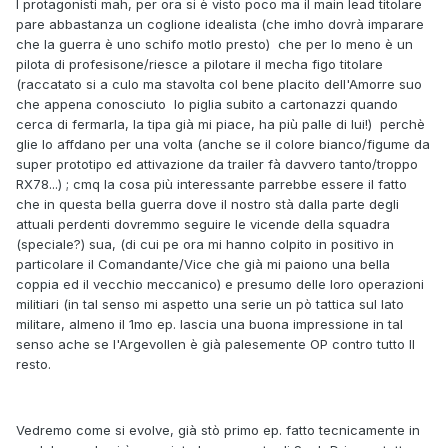
I protagonisti mah, per ora si è visto poco ma il main lead titolare
pare abbastanza un coglione idealista (che imho dovrà imparare
che la guerra è uno schifo motlo presto) che per lo meno è un
pilota di profesisone/riesce a pilotare il mecha figo titolare
(raccatato si a culo ma stavolta col bene placito dell'Amorre suo
che appena conosciuto lo piglia subito a cartonazzi quando
cerca di fermarla, la tipa già mi piace, ha più palle di lui!) perchè
glie lo affdano per una volta (anche se il colore bianco/figume da
super prototipo ed attivazione da trailer fà davvero tanto/troppo
RX78...) ; cmq la cosa più interessante parrebbe essere il fatto
che in questa bella guerra dove il nostro stà dalla parte degli
attuali perdenti dovremmo seguire le vicende della squadra
(speciale?) sua, (di cui pe ora mi hanno colpito in positivo in
particolare il Comandante/Vice che già mi paiono una bella
coppia ed il vecchio meccanico) e presumo delle loro operazioni
militiari (in tal senso mi aspetto una serie un pò tattica sul lato
militare, almeno il 1mo ep. lascia una buona impressione in tal
senso ache se l'Argevollen è già palesemente OP contro tutto ll
resto.
Vedremo come si evolve, già stò primo ep. fatto tecnicamente in