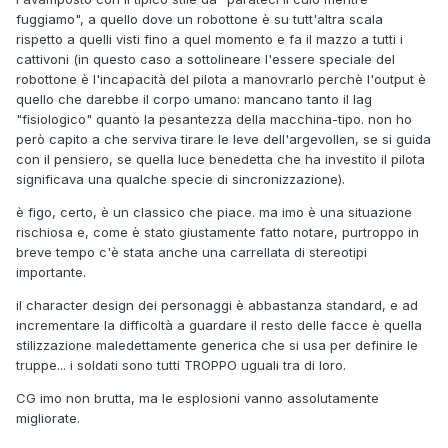
fuggiamo", a quello dove un robottone è su tutt'altra scala
rispetto a quelli visti fino a quel momento e fa il mazzo a tutti i
cattivoni (in questo caso a sottolineare l'essere speciale del
robottone è l'incapacità del pilota a manovrarlo perchè l'output è
quello che darebbe il corpo umano: mancano tanto il lag
"fisiologico" quanto la pesantezza della macchina-tipo. non ho
però capito a che serviva tirare le leve dell'argevollen, se si guida
con il pensiero, se quella luce benedetta che ha investito il pilota
significava una qualche specie di sincronizzazione).
è figo, certo, è un classico che piace. ma imo è una situazione
rischiosa e, come è stato giustamente fatto notare, purtroppo in
breve tempo c'è stata anche una carrellata di stereotipi
importante.
il character design dei personaggi è abbastanza standard, e ad
incrementare la difficoltà a guardare il resto delle facce è quella
stilizzazione maledettamente generica che si usa per definire le
truppe... i soldati sono tutti TROPPO uguali tra di loro.
CG imo non brutta, ma le esplosioni vanno assolutamente
migliorate.