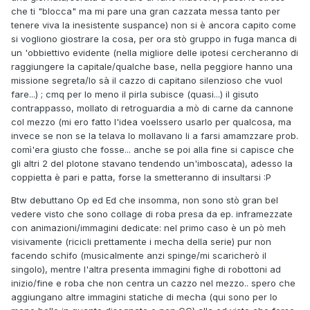
che ti "blocca" ma mi pare una gran cazzata messa tanto per
tenere viva la inesistente suspance) non si è ancora capito come
si vogliono giostrare la cosa, per ora stò gruppo in fuga manca di
un 'obbiettivo evidente (nella migliore delle ipotesi cercheranno di
raggiungere la capitale/qualche base, nella peggiore hanno una
missione segreta/lo sà il cazzo di capitano silenzioso che vuol
fare...) ; cmq per lo meno il pirla subisce (quasi...) il gisuto
contrappasso, mollato di retroguardia a mò di carne da cannone
col mezzo (mi ero fatto l'idea voelssero usarlo per qualcosa, ma
invece se non se la telava lo mollavano li a farsi amamzzare prob.
comì'era giusto che fosse... anche se poi alla fine si capisce che
gli altri 2 del plotone stavano tendendo un'imboscata), adesso la
coppietta è pari e patta, forse la smetteranno di insultarsi :P
Btw debuttano Op ed Ed che insomma, non sono stò gran bel
vedere visto che sono collage di roba presa da ep. inframezzate
con animazioni/immagini dedicate: nel primo caso è un pò meh
visivamente (ricicli prettamente i mecha della serie) pur non
facendo schifo (musicalmente anzi spinge/mi scaricherò il
singolo), mentre l'altra presenta immagini fighe di robottoni ad
inizio/fine e roba che non centra un cazzo nel mezzo.. spero che
aggiungano altre immagini statiche di mecha (qui sono per lo