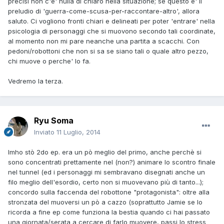
precisi non c'e' nulla di chiaro nella situazione; se questo e' il
preludio di 'guerra-come-scusa-per-raccontare-altro', allora
saluto. Ci vogliono fronti chiari e delineati per poter 'entrare' nella
psicologia di personaggi che si muovono secondo tali coordinate,
al momento non mi pare neanche una partita a scacchi. Con
pedoni/robottoni che non si sa se siano tali o quale altro pezzo,
chi muove o perche' lo fa.
Vedremo la terza.
Ryu Soma
Inviato
11 Luglio, 2014
Imho stò 2do ep. era un pò meglio del primo, anche perchè si
sono concentrati prettamente nel (non?) animare lo scontro finale
nel tunnel (ed i personaggi mi sembravano disegnati anche un
filo meglio dell'esordio, certo non si muovevano più di tanto...);
concordo sulla faccenda del robottone "protagonista": oltre alla
stronzata del muoversi un pò a cazzo (soprattutto Jamie se lo
ricorda a fine ep come funziona la bestia quando ci hai passato
una giornata/serata a cercare di farlo muovere, passi lo stress