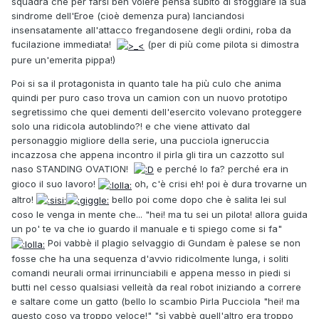
squadra che per farsi ben volere pensa subito di sfoggiare la sua
sindrome dell'Eroe (cioè demenza pura) lanciandosi
insensatamente all'attacco fregandosene degli ordini, roba da
fucilazione immediata!
(per di più come pilota si dimostra
pure un'emerita pippa!)
Poi si sa il protagonista in quanto tale ha più culo che anima
quindi per puro caso trova un camion con un nuovo prototipo
segretissimo che quei dementi dell'esercito volevano proteggere
solo una ridicola autoblindo?! e che viene attivato dal
personaggio migliore della serie, una pucciola igneruccia
incazzosa che appena incontro il pirla gli tira un cazzotto sul
naso STANDING OVATION!
e perché lo fa? perché era in
gioco il suo lavoro!
oh, c'è crisi eh! poi è dura trovarne un
altro!
bello poi come dopo che è salita lei sul
coso le venga in mente che... "hei! ma tu sei un pilota! allora guida
un po' te va che io guardo il manuale e ti spiego come si fa"
Poi vabbè il plagio selvaggio di Gundam è palese se non
fosse che ha una sequenza d'avvio ridicolmente lunga, i soliti
comandi neurali ormai irrinunciabili e appena messo in piedi si
butti nel cesso qualsiasi velleità da real robot iniziando a correre
e saltare come un gatto (bello lo scambio Pirla Pucciola "hei! ma
questo coso va troppo veloce!" "sì vabbè quell'altro era troppo