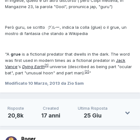
in inglese, quello è un altro discorso ( però Colpi metteva, in
Mangazine 23, la parola "Gool", pronunica jap, "guru")
Però guru, se scritto グルー, indica la colla (glue) o il grue, un
mostro di fantasia che stando a Wikipedia
"A
grue
is a fictional predator that dwells in the dark. The word
was first used in modern times as a fictional predator in
Jack
[1]
Vance
's
Dying Earth
universe (described as being part "ocular
[2]
bat", part "unusual hoon" and part man).
"
Modificato
10 Marzo, 2013
da Zio Sam
Risposte
Created
Ultima Risposta
20,8k
17 anni
25 Giu
Roger