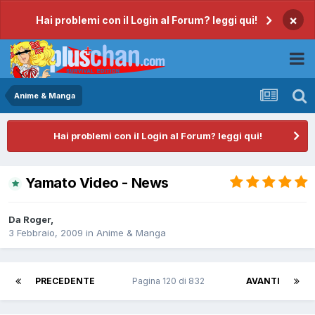
×
Hai problemi con il Login al Forum? leggi qui!
Anime & Manga
Hai problemi con il Login al Forum? leggi qui!
Yamato Video - News
Da
Roger
,
3 Febbraio, 2009
in
Anime & Manga
PRECEDENTE
Pagina 120 di 832
AVANTI