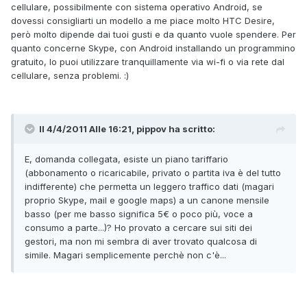
cellulare, possibilmente con sistema operativo Android, se
dovessi consigliarti un modello a me piace molto HTC Desire,
però molto dipende dai tuoi gusti e da quanto vuole spendere. Per
quanto concerne Skype, con Android installando un programmino
gratuito, lo puoi utilizzare tranquillamente via wi-fi o via rete dal
cellulare, senza problemi. :)
Il 4/4/2011 Alle 16:21, pippov ha scritto:
E, domanda collegata, esiste un piano tariffario
(abbonamento o ricaricabile, privato o partita iva è del tutto
indifferente) che permetta un leggero traffico dati (magari
proprio Skype, mail e google maps) a un canone mensile
basso (per me basso significa 5€ o poco più, voce a
consumo a parte...)? Ho provato a cercare sui siti dei
gestori, ma non mi sembra di aver trovato qualcosa di
simile. Magari semplicemente perchè non c'è...