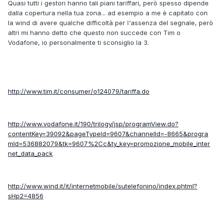
Quasi tutti i gestori hanno tali piani tariffari, però spesso dipende
dalla copertura nella tua zona... ad esempio a me è capitato con
la wind di avere qualche difficoltà per l'assenza del segnale, però
altri mi hanno detto che questo non succede con Tim o
Vodafone, io personalmente ti sconsiglio la 3.
http://www.tim.it/consumer/o124079/tariffa.do
http://www.vodafone.it/190/trilogy/jsp/programView.do?
contentKey=39092&pageTypeId=9607&channelId=-8665&progra
mId=536882079&tk=9607%2Cc&ty_key=promozione_mobile_inter
net_data_pack
http://www.wind.it/it/internetmobile/sutelefonino/index.phtml?
sHp2=4856