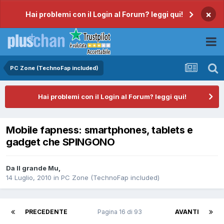
×
Hai problemi con il Login al Forum? leggi qui!
PC Zone (TechnoFap included)
Hai problemi con il Login al Forum? leggi qui!
Mobile fapness: smartphones, tablets e
gadget che SPINGONO
Da
Il grande Mu
,
14 Luglio, 2010
in
PC Zone (TechnoFap included)
PRECEDENTE
Pagina 16 di 93
AVANTI