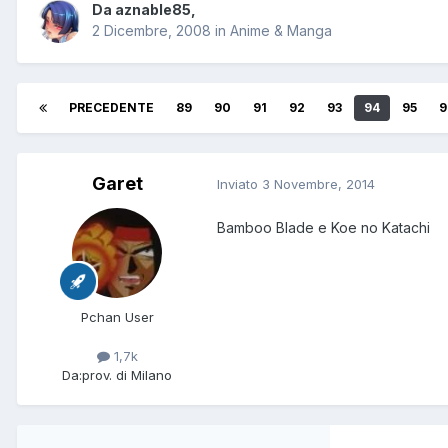
Da
aznable85
,
2 Dicembre, 2008
in
Anime & Manga
PRECEDENTE
89
90
91
92
93
94
95
9
Garet
Inviato
3 Novembre, 2014
Bamboo Blade e Koe no Katachi
Pchan User
1,7k
Da:
prov. di Milano