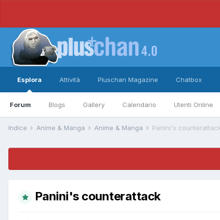
Esplora
Attività
Pluschan Magazine
Chatbox
Forum
Blogs
Gallery
Calendario
Utenti Online
Indice
Anime & Manga
Anime & Manga
Panini's counterattac
Panini's counterattack