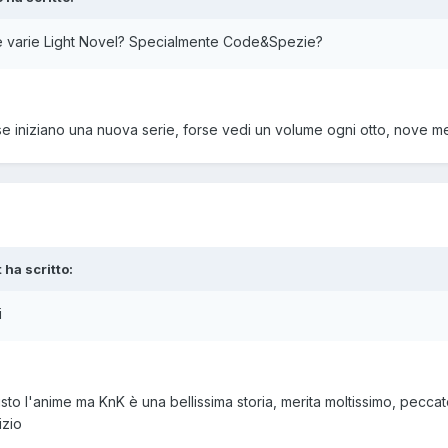
le varie Light Novel? Specialmente Code&Spezie?
se iniziano una nuova serie, forse vedi un volume ogni otto, nove m
 ha scritto:
i
sto l'anime ma KnK è una bellissima storia, merita moltissimo, pecc
izio