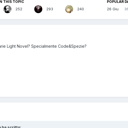
N THIS TOPIC
POPULAR D
252
293
240
26 Giu
3
varie Light Novel? Specialmente Code&Spezie?
o ha scritto: