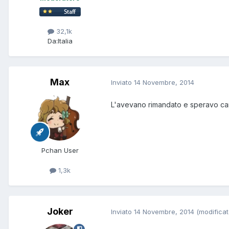
32,1k
Da:
Italia
Max
Inviato
14 Novembre, 2014
L'avevano rimandato e speravo cam
Pchan User
1,3k
Joker
Inviato
14 Novembre, 2014
(modificat