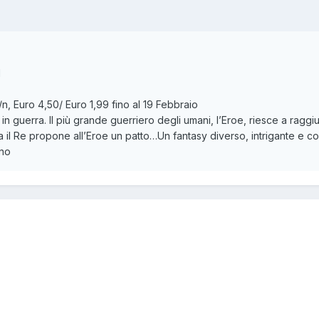
1
/n, Euro 4,50/ Euro 1,99 fino al 19 Febbraio
 guerra. Il più grande guerriero degli umani, l’Eroe, riesce a raggi
 il Re propone all’Eroe un patto…Un fantasy diverso, intrigante e coin
ono