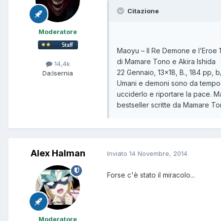
Citazione
Moderatore
Maoyu – Il Re Demone e l’Eroe 
di Mamare Tono e Akira Ishida
14,4k
22 Gennaio, 13×18, B., 184 pp, b
Da:
Isernia
Umani e demoni sono da tempo in
ucciderlo e riportare la pace. Ma
bestseller scritte da Mamare T
Alex Halman
Inviato
14 Novembre, 2014
Forse c'è stato il miracolo...
Moderatore