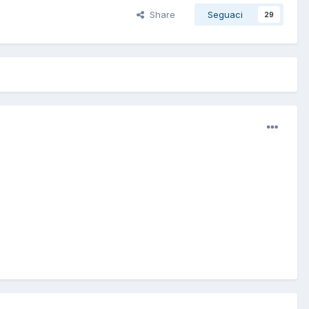
Share
Seguaci
29