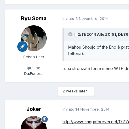
Ryu Soma
Inviato
5 Novembre, 2014
Il 2/11/2014 Alle 20:51, Dk86 
Mahou Shoujo of the End è prat
tettona).
Pchan User
3,3k
..una stronzata forse meno WTF di 
Da:
Funeral
2 weeks later...
Joker
Inviato
14 Novembre, 2014
http://www.mangaforever.net/17774