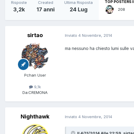
TOP POSTERS I
Risposte
Created
Ultima Risposta
3,2k
17 anni
24 Lug
208
sirtao
Inviato
4 Novembre, 2014
ma nessuno ha chiesto lumi sulle 
Pchan User
9,1k
Da:
CREMONA
Nighthawk
Inviato
4 Novembre, 2014
Il 4/11/2014 Alle 22:59, sirta