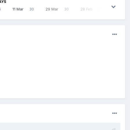
AYS
6
11 Mar
30
29 Mar
30
28 Feb
28