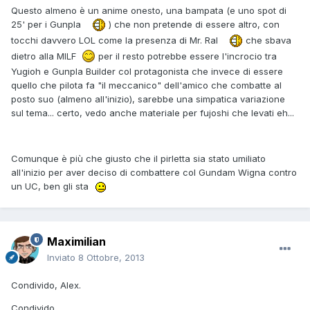
Questo almeno è un anime onesto, una bampata (e uno spot di
25' per i Gunpla
) che non pretende di essere altro, con
tocchi davvero LOL come la presenza di Mr. Ral
che sbava
dietro alla MILF
per il resto potrebbe essere l'incrocio tra
Yugioh e Gunpla Builder col protagonista che invece di essere
quello che pilota fa "il meccanico" dell'amico che combatte al
posto suo (almeno all'inizio), sarebbe una simpatica variazione
sul tema... certo, vedo anche materiale per fujoshi che levati eh...
Comunque è più che giusto che il pirletta sia stato umiliato
all'inizio per aver deciso di combattere col Gundam Wigna contro
un UC, ben gli sta
Maximilian
Inviato
8 Ottobre, 2013
Condivido, Alex.
Condivido.