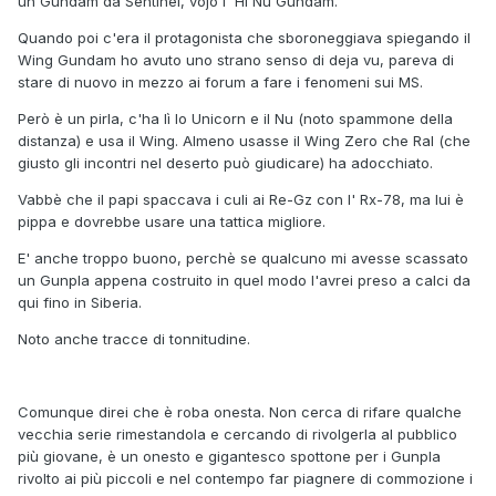
un Gundam da Sentinel, vojo l' Hi Nu Gundam.
Quando poi c'era il protagonista che sboroneggiava spiegando il
Wing Gundam ho avuto uno strano senso di deja vu, pareva di
stare di nuovo in mezzo ai forum a fare i fenomeni sui MS.
Però è un pirla, c'ha lì lo Unicorn e il Nu (noto spammone della
distanza) e usa il Wing. Almeno usasse il Wing Zero che Ral (che
giusto gli incontri nel deserto può giudicare) ha adocchiato.
Vabbè che il papi spaccava i culi ai Re-Gz con l' Rx-78, ma lui è
pippa e dovrebbe usare una tattica migliore.
E' anche troppo buono, perchè se qualcuno mi avesse scassato
un Gunpla appena costruito in quel modo l'avrei preso a calci da
qui fino in Siberia.
Noto anche tracce di tonnitudine.
Comunque direi che è roba onesta. Non cerca di rifare qualche
vecchia serie rimestandola e cercando di rivolgerla al pubblico
più giovane, è un onesto e gigantesco spottone per i Gunpla
rivolto ai più piccoli e nel contempo far piagnere di commozione i