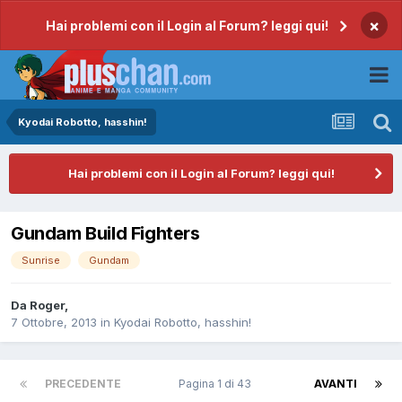
×
Hai problemi con il Login al Forum? leggi qui!
Kyodai Robotto, hasshin!
Hai problemi con il Login al Forum? leggi qui!
Gundam Build Fighters
Sunrise
Gundam
Da
Roger
,
7 Ottobre, 2013
in
Kyodai Robotto, hasshin!
PRECEDENTE
Pagina 1 di 43
AVANTI