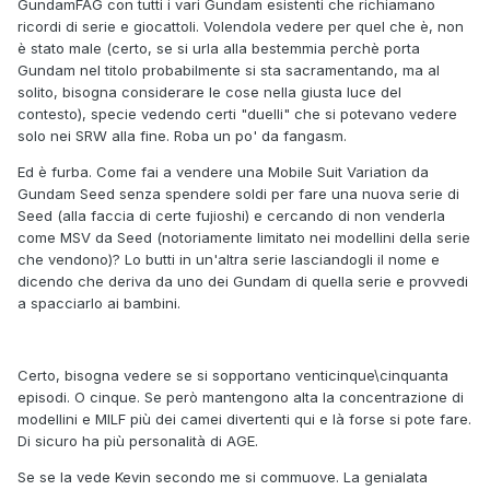
GundamFAG con tutti i vari Gundam esistenti che richiamano
ricordi di serie e giocattoli. Volendola vedere per quel che è, non
è stato male (certo, se si urla alla bestemmia perchè porta
Gundam nel titolo probabilmente si sta sacramentando, ma al
solito, bisogna considerare le cose nella giusta luce del
contesto), specie vedendo certi "duelli" che si potevano vedere
solo nei SRW alla fine. Roba un po' da fangasm.
Ed è furba. Come fai a vendere una Mobile Suit Variation da
Gundam Seed senza spendere soldi per fare una nuova serie di
Seed (alla faccia di certe fujioshi) e cercando di non venderla
come MSV da Seed (notoriamente limitato nei modellini della serie
che vendono)? Lo butti in un'altra serie lasciandogli il nome e
dicendo che deriva da uno dei Gundam di quella serie e provvedi
a spacciarlo ai bambini.
Certo, bisogna vedere se si sopportano venticinque\cinquanta
episodi. O cinque. Se però mantengono alta la concentrazione di
modellini e MILF più dei camei divertenti qui e là forse si pote fare.
Di sicuro ha più personalità di AGE.
Se se la vede Kevin secondo me si commuove. La genialata