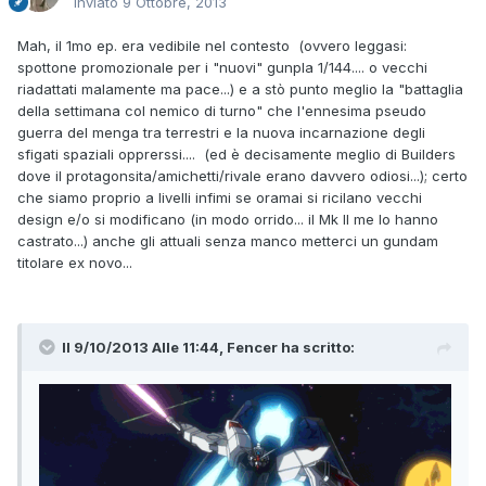
Inviato
9 Ottobre, 2013
Mah, il 1mo ep. era vedibile nel contesto (ovvero leggasi:
spottone promozionale per i "nuovi" gunpla 1/144.... o vecchi
riadattati malamente ma pace...) e a stò punto meglio la "battaglia
della settimana col nemico di turno" che l'ennesima pseudo
guerra del menga tra terrestri e la nuova incarnazione degli
sfigati spaziali opprerssi.... (ed è decisamente meglio di Builders
dove il protagonsita/amichetti/rivale erano davvero odiosi...); certo
che siamo proprio a livelli infimi se oramai si ricilano vecchi
design e/o si modificano (in modo orrido... il Mk II me lo hanno
castrato...) anche gli attuali senza manco metterci un gundam
titolare ex novo...
Il 9/10/2013 Alle 11:44, Fencer ha scritto: