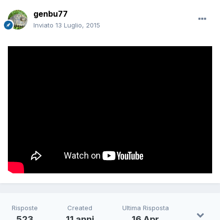
genbu77
Inviato
13 Luglio, 2015
Risposte
Created
Ultima Risposta
523
11 anni
16 Apr