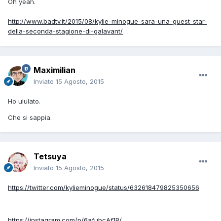
Oh yeah.
http://www.badtv.it/2015/08/kylie-minogue-sara-una-guest-star-
della-seconda-stagione-di-galavant/
Maximilian
Inviato
15 Agosto, 2015
Ho ululato.
Che si sappia.
Tetsuya
Inviato
15 Agosto, 2015
https://twitter.com/kylieminogue/status/632618479825350656
https://instagram.com/p/6afubcAf1B/