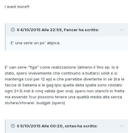
I want more!!!
Il 4/10/2015 Alle 22:59, Fencer ha scritto:
E' una serie un po' atipica.
E' uan serie "figa" come realizzazione (almeno il 1mo ep. lo è
stato, spero vivavemente che continuino a buttarci soldi e si
mantenga così per 12 ep) e che parrebbe divertente in sè (tra le
faccie di Saitama e le gag tpio quella della spalla sono rotolato
ogni 2x3) indi è cmq valida (per ora); spero non stanchi in fretta
ma essendo 1cur possono tenere una qualità media alta senza
stufare/sforarei budgjet (spero)
Il 5/10/2015 Alle 00:20, sirtao ha scritto: