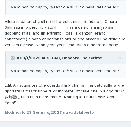
Ma io non ho capito, "yeah" c'è su CR o nella versione AF?
Allora io da cruchyroll non l'ho visto, mi sono fidato di Ombra
Salmastra. Io però ho visto il film in sala da noi sia in jap sia
doppiato in italiano (in entrambi i casi le canzoni erano
sottotitolate) e sono abbastanza sicuro che almeno una delle due
versioni avesse "yeah yeah yeah" ma fatico a ricordare bene.
Il 23/1/2023 Alle 11:40,
Chocozell
ha scritto:
Ma io non ho capito, "yeah" c'è su CR o nella versione AF?
Edit: Ah scusa ora che guardo il link che hai mandato sulla wiki è
riportata la trascrizione di crunchyroll ufficiale che in luogo di "い
ざ無礙に Blah blah blah!" mette "Nothing left but to yell! Yeah!
Yeah!"
Modificato
23 Gennaio, 2023
da vattelalberto