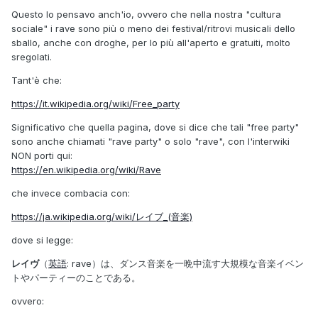
Questo lo pensavo anch'io, ovvero che nella nostra "cultura
sociale" i rave sono più o meno dei festival/ritrovi musicali dello
sballo, anche con droghe, per lo più all'aperto e gratuiti, molto
sregolati.
Tant'è che:
https://it.wikipedia.org/wiki/Free_party
Significativo che quella pagina, dove si dice che tali "free party"
sono anche chiamati "rave party" o solo "rave", con l'interwiki
NON porti qui:
https://en.wikipedia.org/wiki/Rave
che invece combacia con:
https://ja.wikipedia.org/wiki/レイブ_(音楽)
dove si legge:
レイヴ
（
英語
:
rave
）は、ダンス音楽を一晩中流す大規模な音楽イベン
トやパーティーのことである。
ovvero: