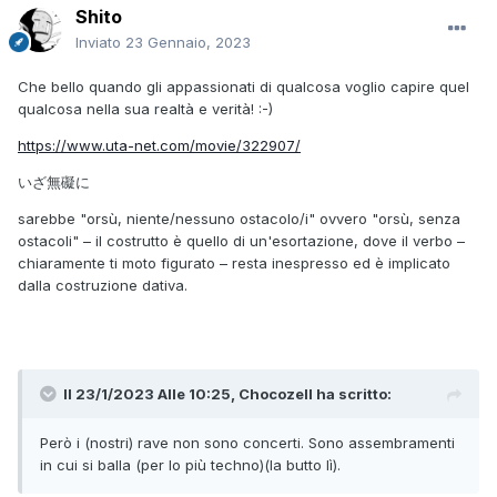
Shito
Inviato
23 Gennaio, 2023
Che bello quando gli appassionati di qualcosa voglio capire quel
qualcosa nella sua realtà e verità!
:-)
https://www.uta-net.com/movie/322907/
いざ無礙に
sarebbe "orsù, niente/nessuno ostacolo/i" ovvero "orsù, senza
ostacoli" – il costrutto è quello di un'esortazione, dove il verbo –
chiaramente ti moto figurato – resta inespresso ed è implicato
dalla costruzione dativa.
Il 23/1/2023 Alle 10:25,
Chocozell
ha scritto:
Però i (nostri) rave non sono concerti. Sono assembramenti
in cui si balla (per lo più techno)(la butto lì).