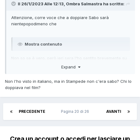
Il 26/1/2023 Alle 12:13,
Ombra Salmastra
ha scritto:
Attenzione, corre voce che a doppiare Sabo sarà
nientepopodimeno che
Mostra contenuto
Non so se è vero, però ieri sera l'ho sentito brevemente su
un abitante di Dressrosa. La sua ultima partecipazione in
Expand
One Piece risale alle prime puntate dove aveva sempre dato
voce a delle comparse, ma non credo torni dopo tanto
Non l'ho visto in italiano, ma in Stampede non c'era sabo? Chi lo
tempo solo per delle particine.
doppiava nel film?
PRECEDENTE
Pagina 20 di 26
AVANTI
Crea un account o accedi per lasciare un