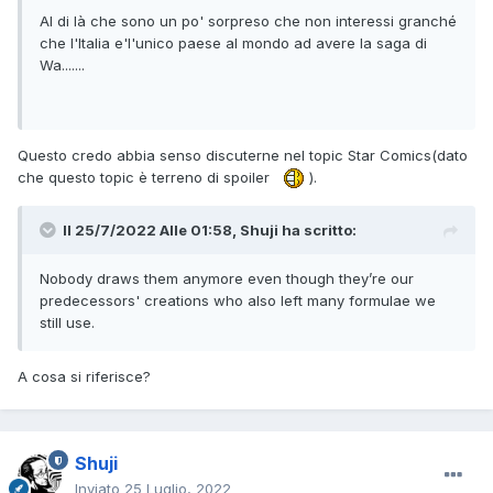
Al di là che sono un po' sorpreso che non interessi granché
che l'Italia e'l'unico paese al mondo ad avere la saga di
Wa.......
Questo credo abbia senso discuterne nel topic Star Comics(dato
che questo topic è terreno di spoiler
)
.
Il 25/7/2022 Alle 01:58,
Shuji
ha scritto:
Nobody draws them anymore even though they’re our
predecessors' creations who also left many formulae we
still use.
A cosa si riferisce?
Shuji
Inviato
25 Luglio, 2022