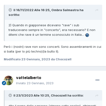
Il 16/11/2022 Alle 16:25,
Ombra Salmastra
ha
scritto:
2) Quando in giapponese dicevano "rave" i sub
traducevano sempre in "concerto", era necessario? E non
ditemi che rave è un termine sconosciuto in Italia...
Però i (nostri) rave non sono concerti. Sono assembramenti in cui
si balla (per lo più techno)(la butto lì).
Modificato
23 Gennaio, 2023
da Chocozell
vattelalberto
Inviato
23 Gennaio, 2023
Il 23/1/2023 Alle 10:25,
Chocozell
ha scritto:
dite il nome della canzone (almeno sotto spoiler), altrimenti