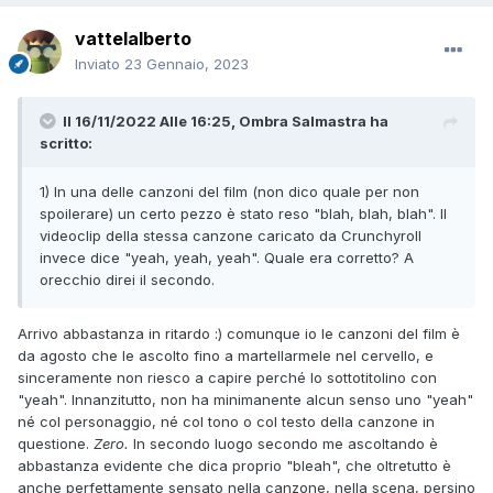
vattelalberto
Inviato
23 Gennaio, 2023
Il 16/11/2022 Alle 16:25,
Ombra Salmastra
ha
scritto:
1) In una delle canzoni del film (non dico quale per non
spoilerare) un certo pezzo è stato reso "blah, blah, blah". Il
videoclip della stessa canzone caricato da Crunchyroll
invece dice "yeah, yeah, yeah". Quale era corretto? A
orecchio direi il secondo.
Arrivo abbastanza in ritardo :) comunque io le canzoni del film è
da agosto che le ascolto fino a martellarmele nel cervello, e
sinceramente non riesco a capire perché lo sottotitolino con
"yeah". Innanzitutto, non ha minimanente alcun senso uno "yeah"
né col personaggio, né col tono o col testo della canzone in
questione.
Zero.
In secondo luogo secondo me ascoltando è
abbastanza evidente che dica proprio "bleah", che oltretutto è
anche perfettamente sensato nella canzone, nella scena, persino