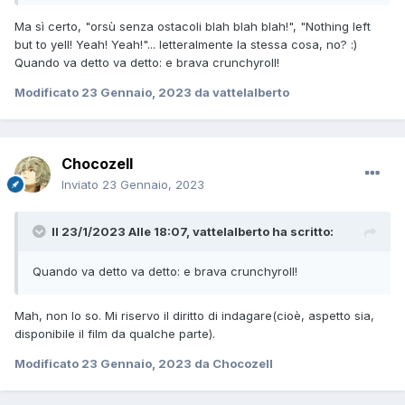
Ma sì certo, "orsù senza ostacoli blah blah blah!", "Nothing left
but to yell! Yeah! Yeah!"... letteralmente la stessa cosa, no?
:)
Quando va detto va detto: e
brava crunchyroll!
Modificato
23 Gennaio, 2023
da vattelalberto
Chocozell
Inviato
23 Gennaio, 2023
Il 23/1/2023 Alle 18:07,
vattelalberto
ha scritto:
Quando va detto va detto: e
brava crunchyroll!
Mah, non lo so. Mi riservo il diritto di indagare(cioè, aspetto sia,
disponibile il film da qualche parte).
Modificato
23 Gennaio, 2023
da Chocozell