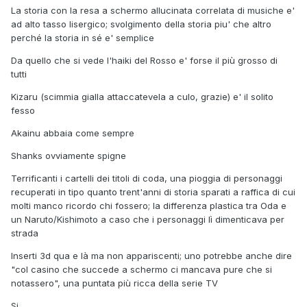
La storia con la resa a schermo allucinata correlata di musiche e'
ad alto tasso lisergico; svolgimento della storia piu' che altro
perché la storia in sé e' semplice
Da quello che si vede l'haiki del Rosso e' forse il più grosso di
tutti
Kizaru (scimmia gialla attaccatevela a culo, grazie) e' il solito
fesso
Akainu abbaia come sempre
Shanks ovviamente spigne
Terrificanti i cartelli dei titoli di coda, una pioggia di personaggi
recuperati in tipo quanto trent'anni di storia sparati a raffica di cui
molti manco ricordo chi fossero; la differenza plastica tra Oda e
un Naruto/Kishimoto a caso che i personaggi lì dimenticava per
strada
Inserti 3d qua e là ma non appariscenti; uno potrebbe anche dire
"col casino che succede a schermo ci mancava pure che si
notassero", una puntata più ricca della serie TV
Si