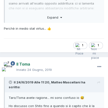
siamo arrivati all'esatto opposto addirittura: ci si lamenta
che non vi si eseguano abbastanza modifiche arbitrarie:
perché dire polpacci (anche se è quello che effettivamente
Expand
dice) quando puoi dire culetto, perché dire ramen se puoi
dire tagliatelle, perché chiamarlo Shinji se puoi chiamarlo
Federico.
Perchè in medio stat virtus...
👍
Come son cambiati i tempi.
1
1
Il Toma
Inviato
24 Giugno, 2019
Il 24/6/2019 Alle 11:20,
Matteo Mascellani
ha
scritto:
Taro/Toma avete ragione... mi sono confuso io
😅
Ho discusso con Shito fino a quando si è capito che è la