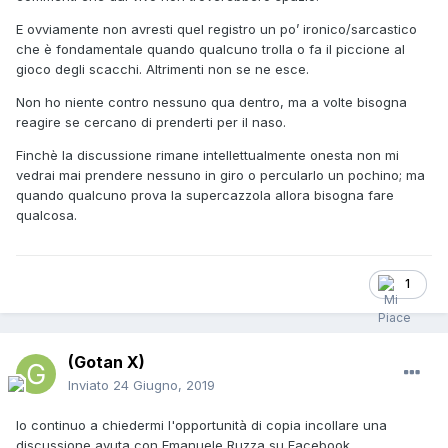
E ovviamente non avresti quel registro un po’ ironico/sarcastico
che è fondamentale quando qualcuno trolla o fa il piccione al
gioco degli scacchi. Altrimenti non se ne esce.
Non ho niente contro nessuno qua dentro, ma a volte bisogna
reagire se cercano di prenderti per il naso.
Finchè la discussione rimane intellettualmente onesta non mi
vedrai mai prendere nessuno in giro o percularlo un pochino; ma
quando qualcuno prova la supercazzola allora bisogna fare
qualcosa.
1
(Gotan X)
Inviato
24 Giugno, 2019
Io continuo a chiedermi l'opportunità di copia incollare una
discussione avuta con Emanuele Ruzza su Facebook.