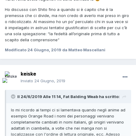
sull'aspetto clownesco del lavoro di Shito, premesso che
Ho discusso con Shito fino a quando si è capito che è la
tale lavoro, a prescindere dal risultato finale, ti soddisfi, o
premessa che ci divide, ma non credo di averlo mai preso in giro
no, ed in generale più ad uno scarso confronto e più prese
o ridicolizzato. Al massimo ho un po’ perculato chi in sua vece si
per il culo.
è impelagato in astrusi tentativi giustificatori di scelte per cui c’è
una sola spiegazione: “la fedeltà all’originale prima di tutto a
Saluti Toma
scapito della comprensione”
Modificato
24 Giugno, 2019
da Matteo Mascellani
keiske
Inviato
24 Giugno, 2019
Il 24/6/2019 Alle 11:14,
Fat Balding Weab
ha scritto:
Io mi ricordo ai tempi ci si lamentava quando negli anime ad
esempio Orange Road i nomi dei personaggi venivano
completamente cambiati in nomi italiani, gli onigiri venivano
adattati in ciambella, a volte che nei manga non si
localizzasse con l'ordine di lettura originale, ecc. Adesso