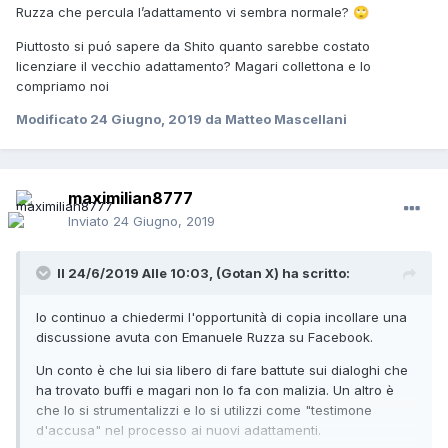
Ruzza che percula l’adattamento vi sembra normale?
🙄
Piuttosto si puó sapere da Shito quanto sarebbe costato
licenziare il vecchio adattamento? Magari collettona e lo
compriamo noi
Modificato
24 Giugno, 2019
da Matteo Mascellani
maximilian8777
Inviato
24 Giugno, 2019
Il 24/6/2019 Alle 10:03,
(Gotan X)
ha scritto:
Io continuo a chiedermi l'opportunità di copia incollare una
discussione avuta con Emanuele Ruzza su Facebook.
Un conto è che lui sia libero di fare battute sui dialoghi che
ha trovato buffi e magari non lo fa con malizia. Un altro è
che lo si strumentalizzi e lo si utilizzi come "testimone
d'accusa" nel processo ai nuovi adattamenti.