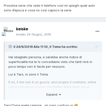
Prossima serie che vedo ti telefono così mi spieghi quali auto
sono d’epoca e cosa no così capisco la serie
keiske
Inviato
24 Giugno, 2019
Il 24/6/2019 Alle 11:10,
Il Toma
ha scritto:
Hai sbagliato persona, e sarebbe anche indice di
superficialità ma te lo concediamo visto che tanti nick in
poco tempo non è facile per nessuno.
Lui è Taro, io sono il Toma.
E no, il mio non è un guscio, anzi proprio il contrario, infine
non è che penso a priori che Matteo Mascellani sia un
troll ignorante e io no (mai detto e sarò lieto di aver
Expand
sbagliato la mia prima impressione che era comunque,
come ho già scritto, superficiale), solo che il contributo che
Taro/Toma avete ragione... mi sono confuso io
😅
hai dato nei primi tuoi 100 messaggi era virato più