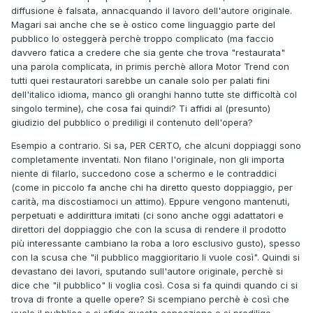
diffusione è falsata, annacquando il lavoro dell'autore originale.
Magari sai anche che se è ostico come linguaggio parte del
pubblico lo osteggerà perchè troppo complicato (ma faccio
davvero fatica a credere che sia gente che trova "restaurata"
una parola complicata, in primis perchè allora Motor Trend con
tutti quei restauratori sarebbe un canale solo per palati fini
dell'italico idioma, manco gli oranghi hanno tutte ste difficoltà col
singolo termine), che cosa fai quindi? Ti affidi al (presunto)
giudizio del pubblico o prediligi il contenuto dell'opera?
Esempio a contrario. Si sa, PER CERTO, che alcuni doppiaggi sono
completamente inventati. Non filano l'originale, non gli importa
niente di filarlo, succedono cose a schermo e le contraddici
(come in piccolo fa anche chi ha diretto questo doppiaggio, per
carità, ma discostiamoci un attimo). Eppure vengono mantenuti,
perpetuati e addirittura imitati (ci sono anche oggi adattatori e
direttori del doppiaggio che con la scusa di rendere il prodotto
più interessante cambiano la roba a loro esclusivo gusto), spesso
con la scusa che "il pubblico maggioritario li vuole così". Quindi si
devastano dei lavori, sputando sull'autore originale, perchè si
dice che "il pubblico" li voglia così. Cosa si fa quindi quando ci si
trova di fronte a quelle opere? Si scempiano perchè è così che
vuole il pubblico o si sfida questa concezione e si predilige