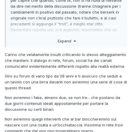
per capire che quando, come te, non si ha nulla di rilevante
da dire nel merito della discussione (tranne chiagnere per i
cambiamenti in positivo dal passato, notare che berserk in
originale non c’era) piuttosto che fare il bulletto, e ai casi
precedenti si aggiunge il “troll”, è meglio star zitto.
Elementare rispetto poi, si è aggiunto, imporrebbe che se
devi rispondere a qualcuno quantomeno gli rispondi nel
Expand
merito e non gli dai del sodale/ubriacone/pupazzo/troll. Tu
non ne sei in grado, ma decidi di fare il bulletto a scapito
della discussione stessa. Il pchan non è mai stato così e mi
Carino che velatamente insulti criticando lo stesso atteggiamento
auguri non lo diventi, dato che degli atteggiamenti feccia
che mantieni. Il dialogo in rete, forum, social ha dei canali
importati da Facebook se ne farebbe anche a meno. Per la
comunicativi evidentemente differenti rispetto alla realtà esterna.
cronaca, dono della sintesi imporrebbe che le tue uscite
Giro su forum di vario tipo da 28 anni e ti assicuro che seduti a
avessero un contenuto. Ma non ce l’hanno. Di conseguenza
un tavolo con una birra davanti non avremmo una serie di cose di
il tuo non è dono della sintesi, è solo ignoranza coniugata in
questo thread.
bullismo internettiamo.
Non avremmo i fake, almeno due, se non tre... che postano da
due giorni contenuti ideati appositamente per portare la
discussione su certi binari.
Non avremmo quegli interventi che al bar bloccheremmo sul
nascere con una risata e un’occhiataccia. Insomma in rete trovi
commenti che dal vivo non troverebbero spazio.