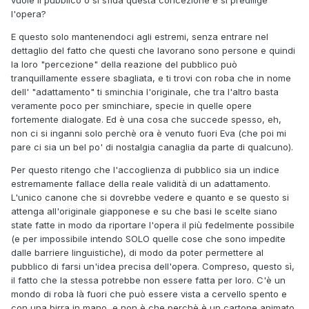
l'opera?
E questo solo mantenendoci agli estremi, senza entrare nel
dettaglio del fatto che questi che lavorano sono persone e quindi
la loro "percezione" della reazione del pubblico può
tranquillamente essere sbagliata, e ti trovi con roba che in nome
dell' "adattamento" ti sminchia l'originale, che tra l'altro basta
veramente poco per sminchiare, specie in quelle opere
fortemente dialogate. Ed è una cosa che succede spesso, eh,
non ci si inganni solo perchè ora è venuto fuori Eva (che poi mi
pare ci sia un bel po' di nostalgia canaglia da parte di qualcuno).
Per questo ritengo che l'accoglienza di pubblico sia un indice
estremamente fallace della reale validità di un adattamento.
L'unico canone che si dovrebbe vedere e quanto e se questo si
attenga all'originale giapponese e su che basi le scelte siano
state fatte in modo da riportare l'opera il più fedelmente possibile
(e per impossibile intendo SOLO quelle cose che sono impedite
dalle barriere linguistiche), di modo da poter permettere al
pubblico di farsi un'idea precisa dell'opera. Compreso, questo sì,
il fatto che la stessa potrebbe non essere fatta per loro. C'è un
mondo di roba là fuori che può essere vista a cervello spento e
con una birra in mano, e non è che perchè è un cartone animato