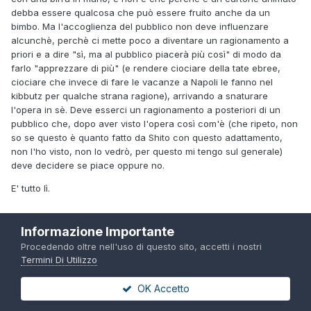
debba essere qualcosa che può essere fruito anche da un
bimbo. Ma l'accoglienza del pubblico non deve influenzare
alcunchè, perchè ci mette poco a diventare un ragionamento a
priori e a dire "sì, ma al pubblico piacerà più così" di modo da
farlo "apprezzare di più" (e rendere ciociare della tate ebree,
ciociare che invece di fare le vacanze a Napoli le fanno nel
kibbutz per qualche strana ragione), arrivando a snaturare
l'opera in sè. Deve esserci un ragionamento a posteriori di un
pubblico che, dopo aver visto l'opera così com'è (che ripeto, non
so se questo è quanto fatto da Shito con questo adattamento,
non l'ho visto, non lo vedrò, per questo mi tengo sul generale)
deve decidere se piace oppure no.
E' tutto lì.
Informazione Importante
2
1
Procedendo oltre nell'uso di questo sito, accetti i nostri
Termini Di Utilizzo
OK Accetto
keiske
Inviato
24 Giugno, 2019