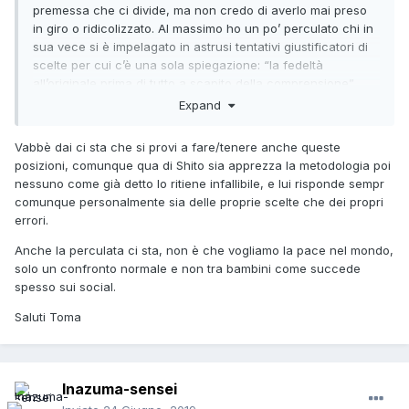
premessa che ci divide, ma non credo di averlo mai preso
in giro o ridicolizzato. Al massimo ho un po’ perculato chi in
sua vece si è impelagato in astrusi tentativi giustificatori di
scelte per cui c’è una sola spiegazione: “la fedeltà
all’originale prima di tutto a scapito della comprensione”
Expand
Vabbè dai ci sta che si provi a fare/tenere anche queste
posizioni, comunque qua di Shito sia apprezza la metodologia poi
nessuno come già detto lo ritiene infallibile, e lui risponde sempr
comunque personalmente sia delle proprie scelte che dei propri
errori.
Anche la perculata ci sta, non è che vogliamo la pace nel mondo,
solo un confronto normale e non tra bambini come succede
spesso sui social.
Saluti Toma
Inazuma-sensei