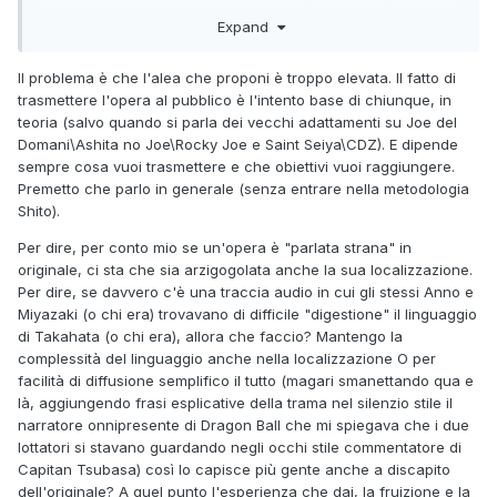
intesa, sarebbe aberrante.
questo e non solo di tecnicismi. Perché non si può secondo
Expand
me estrapolare la traduzione dal suo fruitore.
Il problema è che l'alea che proponi è troppo elevata. Il fatto di
trasmettere l'opera al pubblico è l'intento base di chiunque, in
teoria (salvo quando si parla dei vecchi adattamenti su Joe del
Domani\Ashita no Joe\Rocky Joe e Saint Seiya\CDZ). E dipende
sempre cosa vuoi trasmettere e che obiettivi vuoi raggiungere.
Premetto che parlo in generale (senza entrare nella metodologia
Shito).
Per dire, per conto mio se un'opera è "parlata strana" in
originale, ci sta che sia arzigogolata anche la sua localizzazione.
Per dire, se davvero c'è una traccia audio in cui gli stessi Anno e
Miyazaki (o chi era) trovavano di difficile "digestione" il linguaggio
di Takahata (o chi era), allora che faccio? Mantengo la
complessità del linguaggio anche nella localizzazione O per
facilità di diffusione semplifico il tutto (magari smanettando qua e
là, aggiungendo frasi esplicative della trama nel silenzio stile il
narratore onnipresente di Dragon Ball che mi spiegava che i due
lottatori si stavano guardando negli occhi stile commentatore di
Capitan Tsubasa) così lo capisce più gente anche a discapito
dell'originale? A quel punto l'esperienza che dai, la fruizione e la