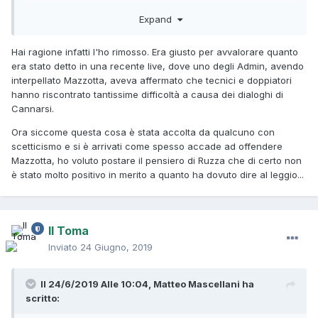
Una persona può sempre chiedere "scusa Emanuele Ruzza
Expand
dato che hai scritto che i dialoghi erano strani, ti
dispiacerebbe intervenire sul forum e parlare della tua
Hai ragione infatti l'ho rimosso. Era giusto per avvalorare quanto
esperienza, negativa o positiva, in questa lavorazione?". Ma
era stato detto in una recente live, dove uno degli Admin, avendo
copia incollare stralci di sue conversazioni "pivata" a mio
interpellato Mazzotta, aveva affermato che tecnici e doppiatori
parere è da evitare.
hanno riscontrato tantissime difficoltà a causa dei dialoghi di
Se fossi Emanuele Ruzza mi scoccerei parecchio
Cannarsi.
Ora siccome questa cosa è stata accolta da qualcuno con
scetticismo e si è arrivati come spesso accade ad offendere
Mazzotta, ho voluto postare il pensiero di Ruzza che di certo non
è stato molto positivo in merito a quanto ha dovuto dire al leggio...
Il Toma
Inviato
24 Giugno, 2019
Il 24/6/2019 Alle 10:04,
Matteo Mascellani
ha
scritto: