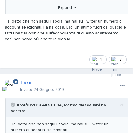
alla serie), ho detto che ci sono tanti dettagli che creano un
Expand
personaggio, e per te io starei mettendo a fulcro della serie
Misato e la sua auto... ma te le cerchi le risposte a tono eh...
Hai detto che non segui i social ma hai su Twitter un numero di
account selezionati. Fa na cosa. Esci un attimo fuori dal guscio e
fatti una tua opinione sull’accoglienza di questo adattamento,
ci è voluto un secondo ad analizzare quel termine,
così non serve più che te lo dica io...
confrontarlo con altri giapponesi, e prova regina nella "vita
reale" quelle foto di macchine da restaurare, quando ficco
quella parola giapponese nella rete.. su quello vuoi
sorvolare? Non è un dizionario polveroso, sono foto di cose
1
3
reali.
Taro
No mi spiace non conta. Verrai sacrificato sull'altare
dell'aderenza all'originale.
Inviato
24 Giugno, 2019
Il 24/6/2019 Alle 10:34,
Matteo Mascellani
ha
scritto:
Hai detto che non segui i social ma hai su Twitter un
numero di account selezionati