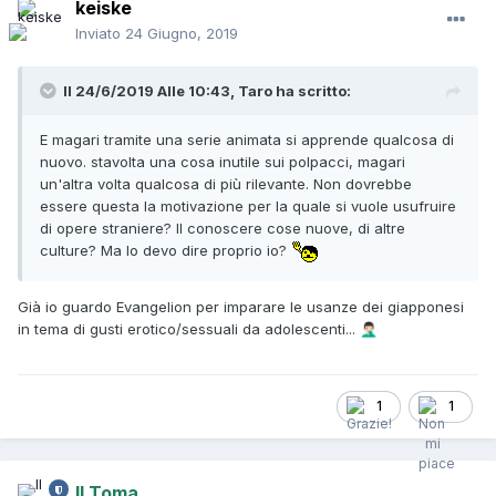
keiske
Inviato
24 Giugno, 2019
Il 24/6/2019 Alle 10:43,
Taro
ha scritto:
E magari tramite una serie animata si apprende qualcosa di
nuovo. stavolta una cosa inutile sui polpacci, magari
un'altra volta qualcosa di più rilevante. Non dovrebbe
essere questa la motivazione per la quale si vuole usufruire
di opere straniere? Il conoscere cose nuove, di altre
culture? Ma lo devo dire proprio io?
Già io guardo Evangelion per imparare le usanze dei giapponesi
in tema di gusti erotico/sessuali da adolescenti...
🤦🏻‍♂️
1
1
Il Toma