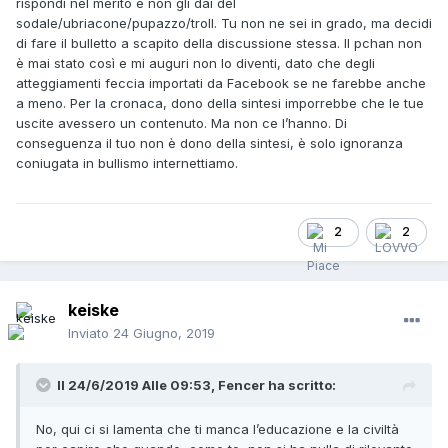
rispondi nel merito e non gli dai del
sodale/ubriacone/pupazzo/troll. Tu non ne sei in grado, ma decidi
di fare il bulletto a scapito della discussione stessa. Il pchan non
è mai stato così e mi auguri non lo diventi, dato che degli
atteggiamenti feccia importati da Facebook se ne farebbe anche
a meno. Per la cronaca, dono della sintesi imporrebbe che le tue
uscite avessero un contenuto. Ma non ce l’hanno. Di
conseguenza il tuo non è dono della sintesi, è solo ignoranza
coniugata in bullismo internettiamo.
2
2
keiske
Inviato
24 Giugno, 2019
Il 24/6/2019 Alle 09:53,
Fencer
ha scritto:
No, qui ci si lamenta che ti manca l’educazione e la civiltà