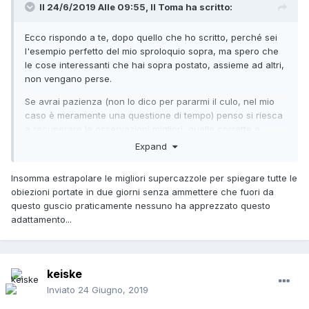
Il 24/6/2019 Alle 09:55,
Il Toma
ha scritto:
Ecco rispondo a te, dopo quello che ho scritto, perché sei
l'esempio perfetto del mio sproloquio sopra, ma spero che
le cose interessanti che hai sopra postato, assieme ad altri,
non vengano perse.
Se avrai pazienza (non lo dico per pararmi il culo, nel mio
caso è meramente una questione di tempo) penso si riesca
a recuperare le osservazioni migliori, quelle corrette e
fondate, le risposte migliori, evidenziare gli errori, insomma
Expand
rendere queste 75 pagine una cosa utile a chi le vorrà
leggere.
Insomma estrapolare le migliori supercazzole per spiegare tutte le
obiezioni portate in due giorni senza ammettere che fuori da
Saluti Toma
questo guscio praticamente nessuno ha apprezzato questo
adattamento...
keiske
Inviato
24 Giugno, 2019