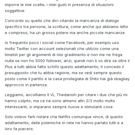
imporre le mie scelte, i miei gusti in presenza di situazioni
soggettive.
Concordo su quello che dici citando la mancanza di dialogo
specifico tra persone, la scrittura, come anche qui abbiamo letto
e compreso, ha un grosso potere ma anche piccole mancanze.
Io frequento poco i social come Facebook, per esempio uso
molto Twitter con account selezionati che utilizzo come una
timelist per gli argomenti di mio gradimento e non me ne frega
nulla se non ho 5000 follower, anzi, quindi non ti so dire se oltre il
Plus a tutti abbia fatto schifo questo adattamento, ti concedo il
presupposto che tu abbia ragione, ma se vedi sempre questo
posto come il partito e la casa privilegiata di Shito hai già sbagliay
approccio in partenza.
Leggiamo, ascoltiamo Il Vi, Thedanish per citare i due che più mi
hanno colpito, ma ce ne sono almeno altri 2/3 molto molto
interessanti, si imparano sempre nuove e stimolanti cose.
Solo volevo farti notare che Netflix comunque vince, di questo
adattamento, delle polemiche in rete ne hanno parlato tutti e a
loro fa piacere.