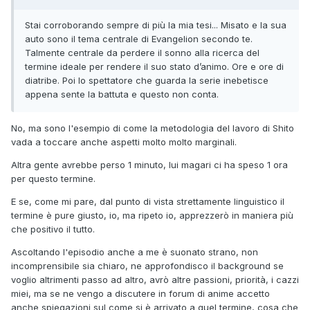
Stai corroborando sempre di più la mia tesi... Misato e la sua
auto sono il tema centrale di Evangelion secondo te.
Talmente centrale da perdere il sonno alla ricerca del
termine ideale per rendere il suo stato d’animo. Ore e ore di
diatribe. Poi lo spettatore che guarda la serie inebetisce
appena sente la battuta e questo non conta.
No, ma sono l'esempio di come la metodologia del lavoro di Shito
vada a toccare anche aspetti molto molto marginali.
Altra gente avrebbe perso 1 minuto, lui magari ci ha speso 1 ora
per questo termine.
E se, come mi pare, dal punto di vista strettamente linguistico il
termine è pure giusto, io, ma ripeto io, apprezzerò in maniera più
che positivo il tutto.
Ascoltando l'episodio anche a me è suonato strano, non
incomprensibile sia chiaro, ne approfondisco il background se
voglio altrimenti passo ad altro, avrò altre passioni, priorità, i cazzi
miei, ma se ne vengo a discutere in forum di anime accetto
anche spiegazioni sul come si è arrivato a quel termine, cosa che