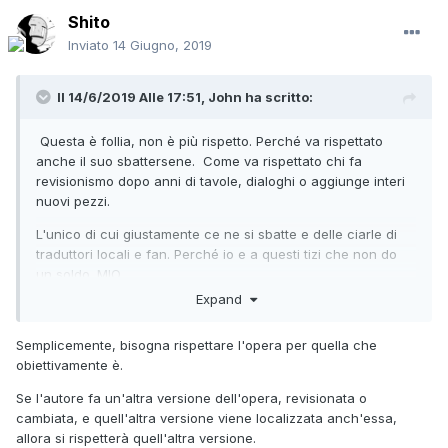
Shito
Inviato
14 Giugno, 2019
Il 14/6/2019 Alle 17:51,
John
ha scritto:
Questa è follia, non è più rispetto. Perché va rispettato
anche il suo sbattersene. Come va rispettato chi fa
revisionismo dopo anni di tavole, dialoghi o aggiunge interi
nuovi pezzi.
L'unico di cui giustamente ce ne si sbatte e delle ciarle di
traduttori locali e fan. Perché io e a questi tizi che non do
un soldo. MIO.
Expand
Semplicemente, bisogna rispettare l'opera per quella che
obiettivamente è.
Se l'autore fa un'altra versione dell'opera, revisionata o
cambiata, e quell'altra versione viene localizzata anch'essa,
allora si rispetterà quell'altra versione.