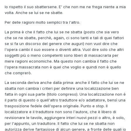
Io rispetto il suo sbattersene. E' che non me ne frega niente a mia
volta. Anche se lui se ne sbatte.
Per delle ragioni molto semplici tra l'altro.
La prima è che il fatto che lui se ne sbatta (posto che sia vero
che se ne sbatte, perchè, again, ci sono tanti e tali di quei fattori
se si fa un discorso del genere che auguri) non vuol dire che
l'opera cambi il suo essere o diventi altra. Vuol dire solo che altri
soggetti più o meno competenti sono liberi di massacrarla per
mere ragioni economiche. Ma questo non cambia il fatto che
l'opera massacrata non è quel che voglio e quindi non è quello
che comprerò.
La seconda deriva anche dalla prima: anche il fatto che lui se ne
sbatta non cambia i criteri per definire una localizzazione ben
fatta in ogni sua parte (titolo compreso). Una localizzazione non è
il parto di questo o quell'altro traduttore e/o adattatore, bensì una
trasposizione fedele dell'opera originale. Punto e stop. Il
localizzatore e il traduttore non sono l'autore, che è libero di
revisionare le tavole, aggiungere interi nuovi pezzi o altro, è solo,
per l'appunto, un traduttore. Il fatto che lui se ne sbatta non
autorizza derive fantasiose di alcun genere, a fronte delle quali io