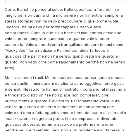
Certo. E anch'io penso al soldo. Nello specifico, a fare del mio
meglio per non darli a chi a mio parere non li meriti. E' sempre la
stessa storia: io non mi devo preoccupare di quello che vuole
l'editore, nè mi devo per forza tappare il naso e fare
compromessi. Sono io che sulla base dei miei canoni decido se
vale la pena comprare qualcosa e a quanto vale la pena
comprarla. Valore che diventa tranquillamente zero in casi come
"Rocky Joe" (una riedizione Perfect con titolo farlocco è
qualcosa che per me non ha senso, quindi resta lì e questo è
quanto, non vado oltre come ragionamento perchè non ha senso
farlo).
Stai travisando i ruoli. Me ne sbatto di cosa pensa questo o cosa
pensa quello, i miei canoni da cliente sono oggettivamente giusti
e sensati. Nessuno mi ha mai dimostrato il contrario, al massimo si
è trincerato dietro un "se non piace non comprare", che
puntualmente è quanto è avvenuto. Personalmente vorrei pure
vedere qualcuno che cerca seriamente di convincermi che
volere un'opera fatta oggettivamente bene dal punto di vista della
localizzazione in ogni sua parte, titolo compreso, è diventato
qualcosa di così abnorme e assurdo da pretendere; anche
perchè se lo è diventato, beh, non è un problema mio da nessun