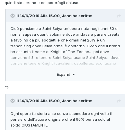
quindi sto sereno e col portafogli chiuso.
Il 14/6/2019 Alle 15:00,
John
ha scritto:
Cioè pensiamo a Saint Seiya un'opera n
ata negli anni 80 di
non si sapeva quanti volumi e dove andava a parare creata
a tavolino da più soggetti e che ormai nel 2019 è un
franchising dove Seiya orm
ai è contorno. Ovvio che il brand
ha assunto il nome di Knight of The Zodiac… poi dove
conviene il $ e tenere Saint Seiya usano Saint Seiya… dove
conviene tenere Knight (cavaliieri, caballeros, ecc) usano
quello.
Expand
E?
Il 14/6/2019 Alle 15:00,
John
ha scritto:
Ogni opera fa storia a se senza scomodare ogni volta il
pensiero dell'autore originale che il 90% pensa solo al
soldo GIUSTAMENTE..