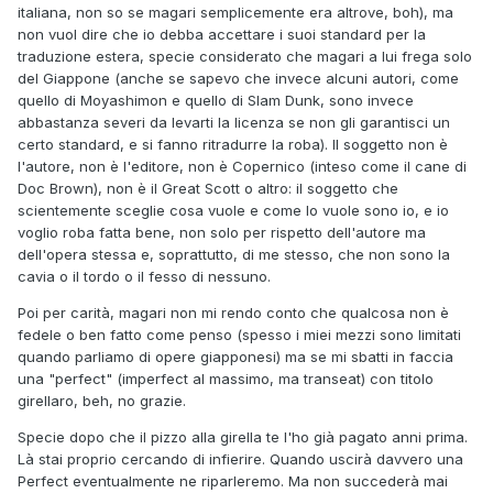
italiana, non so se magari semplicemente era altrove, boh), ma
non vuol dire che io debba accettare i suoi standard per la
traduzione estera, specie considerato che magari a lui frega solo
del Giappone (anche se sapevo che invece alcuni autori, come
quello di Moyashimon e quello di Slam Dunk, sono invece
abbastanza severi da levarti la licenza se non gli garantisci un
certo standard, e si fanno ritradurre la roba). Il soggetto non è
l'autore, non è l'editore, non è Copernico (inteso come il cane di
Doc Brown), non è il Great Scott o altro: il soggetto che
scientemente sceglie cosa vuole e come lo vuole sono io, e io
voglio roba fatta bene, non solo per rispetto dell'autore ma
dell'opera stessa e, soprattutto, di me stesso, che non sono la
cavia o il tordo o il fesso di nessuno.
Poi per carità, magari non mi rendo conto che qualcosa non è
fedele o ben fatto come penso (spesso i miei mezzi sono limitati
quando parliamo di opere giapponesi) ma se mi sbatti in faccia
una "perfect" (imperfect al massimo, ma transeat) con titolo
girellaro, beh, no grazie.
Specie dopo che il pizzo alla girella te l'ho già pagato anni prima.
Là stai proprio cercando di infierire. Quando uscirà davvero una
Perfect eventualmente ne riparleremo. Ma non succederà mai