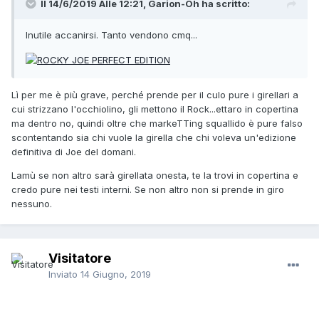
Il 14/6/2019 Alle 12:21,
Garion-Oh
ha scritto:
Inutile accanirsi. Tanto vendono cmq...
Lì per me è più grave, perché prende per il culo pure i girellari a
cui strizzano l'occhiolino, gli mettono il Rock...ettaro in copertina
ma dentro no, quindi oltre che markeTTing squallido è pure falso
scontentando sia chi vuole la girella che chi voleva un'edizione
definitiva di Joe del domani.
Lamù se non altro sarà girellata onesta, te la trovi in copertina e
credo pure nei testi interni. Se non altro non si prende in giro
nessuno.
Visitatore
Inviato
14 Giugno, 2019