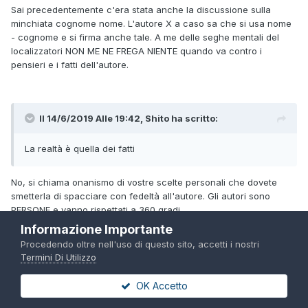
Sai precedentemente c'era stata anche la discussione sulla
minchiata cognome nome. L'autore X a caso sa che si usa nome
- cognome e si firma anche tale. A me delle seghe mentali del
localizzatori NON ME NE FREGA NIENTE quando va contro i
pensieri e i fatti dell'autore.
Il 14/6/2019 Alle 19:42,
Shito
ha scritto:
La realtà è quella dei fatti
No, si chiama onanismo di vostre scelte personali che dovete
smetterla di spacciare con fedeltà all'autore. Gli autori sono
PERSONE e vanno rispettati a 360 gradi.
Così come dovete essere in grado di valutare ogni circostanza
Informazione Importante
visto che le traduzioni da una lingua di partenza ad una di
Procedendo oltre nell'uso di questo sito, accetti i nostri
arrivo non sono matematica.
Termini Di Utilizzo
E io non pagherò mai per questo.
OK Accetto
Comuqnue complimenti per esserti omologato al nuovo gioco del
forum. lo farò anche io.