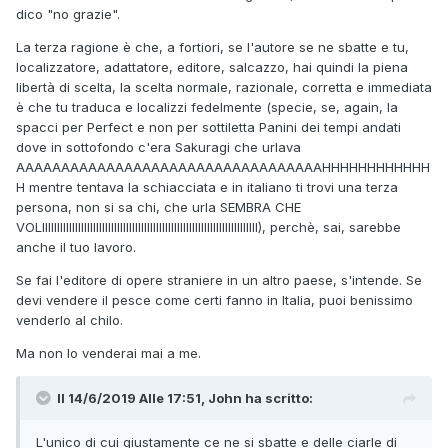
dico "no grazie".
La terza ragione è che, a fortiori, se l'autore se ne sbatte e tu,
localizzatore, adattatore, editore, salcazzo, hai quindi la piena
libertà di scelta, la scelta normale, razionale, corretta e immediata
è che tu traduca e localizzi fedelmente (specie, se, again, la
spacci per Perfect e non per sottiletta Panini dei tempi andati
dove in sottofondo c'era Sakuragi che urlava
AAAAAAAAAAAAAAAAAAAAAAAAAAAAAAAAAAHHHHHHHHHHHH
H mentre tentava la schiacciata e in italiano ti trovi una terza
persona, non si sa chi, che urla SEMBRA CHE
VOLIIIIIIIIIIIIIIIIIIIIIIIIIIIIIIIIIIIIIIIIIIIIIIIIIIIIIIIIIIIIIIIIIIIIIIII), perchè, sai, sarebbe
anche il tuo lavoro.
Se fai l'editore di opere straniere in un altro paese, s'intende. Se
devi vendere il pesce come certi fanno in Italia, puoi benissimo
venderlo al chilo.
Ma non lo venderai mai a me.
Il 14/6/2019 Alle 17:51,
John
ha scritto:
L'unico di cui giustamente ce ne si sbatte e delle ciarle di