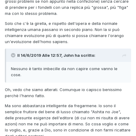
grossi problemi se non appunto nella confezione) senza cercare
di prendere per i fondelli con una replica più "grossa", più "figa"
ma con lo stesso problema.
Solo che c'è la girella, e rispetto dell'opera e della normale
intelligenza umana passano in secondo piano. Non la si può
chiamare evoluzione più di quanto si possa chiamare l'orango
un'evoluzione dell'homo sapiens.
Il 14/6/2019 Alle 12:57,
John
ha scritto:
Nessuno è tanto imbecille da non capire come vanno le
cose.
Oh, vedo che siamo alterati. Comunque io capisco benissimo
perchè l'hanno fatto.
Ma sono abbastanza intelligente da fregarmene. Io sono il
semplice fruitore del bene di lusso chiamato "Ashita no Joe",
delle presunte esigenze dell'editore (di cui non mi risulta di avere
azioni) non me ne può importare di meno. So cosa voglio e come
lo voglio, e, grazie a Dio, sono in condizione di non farmi ricattare