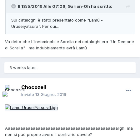
Il 18/5/2019 Alle 07:06,
Garion-Oh
ha scritto:
Sui cataloghi è stato presentato come "Lamù -
Uruseiyatsura". Per cui...
Va detto che L'Innominabile Sorella nei cataloghi era "Un Demone
di Sorella"... ma indubbiamente avrà Lamù
3 weeks later...
Chocozell
Inviato
13 Giugno, 2019
Aaaaaaaaaaaaaaaaaaaaaaaaaaaaaaaaaaaaaaaaaaaaargh, ma
non si può proprio avere il contrario cavolo?