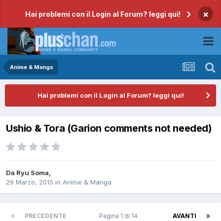
×
Hai problemi con il Login al Forum? leggi qui!
Anime & Manga
Hai problemi con il Login al Forum? leggi qui!
Ushio & Tora (Garion comments not needed)
Da
Ryu Soma
,
29 Marzo, 2015
in
Anime & Manga
PRECEDENTE
Pagina 1 di 14
AVANTI