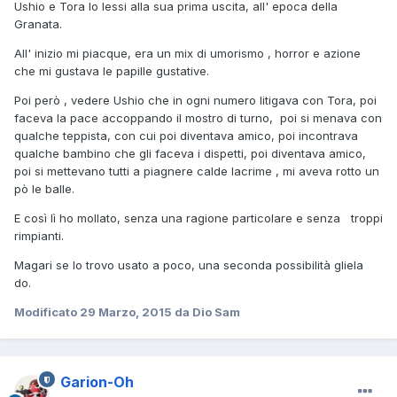
Ushio e Tora lo lessi alla sua prima uscita, all' epoca della
Granata.
All' inizio mi piacque, era un mix di umorismo , horror e azione
che mi gustava le papille gustative.
Poi però , vedere Ushio che in ogni numero litigava con Tora, poi
faceva la pace accoppando il mostro di turno, poi si menava con
qualche teppista, con cui poi diventava amico, poi incontrava
qualche bambino che gli faceva i dispetti, poi diventava amico,
poi si mettevano tutti a piagnere calde lacrime , mi aveva rotto un
pò le balle.
E così lì ho mollato, senza una ragione particolare e senza troppi
rimpianti.
Magari se lo trovo usato a poco, una seconda possibilità gliela
do.
Modificato
29 Marzo, 2015
da Dio Sam
Garion-Oh