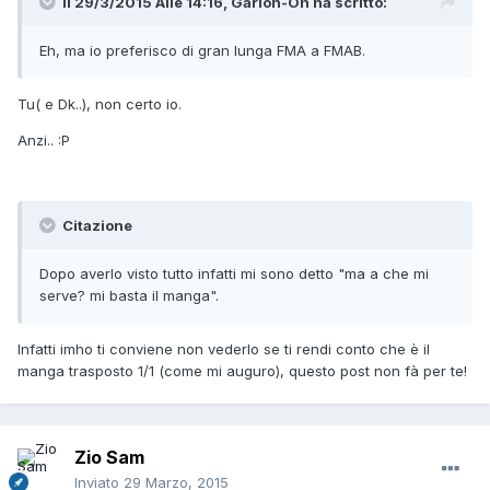
Il 29/3/2015 Alle 14:16, Garion-Oh ha scritto:
Eh, ma io preferisco di gran lunga FMA a FMAB.
Tu( e Dk..), non certo io.
Anzi.. :P
Citazione
Dopo averlo visto tutto infatti mi sono detto "ma a che mi
serve? mi basta il manga".
Infatti imho ti conviene non vederlo se ti rendi conto che è il
manga trasposto 1/1 (come mi auguro), questo post non fà per te!
Zio Sam
Inviato
29 Marzo, 2015