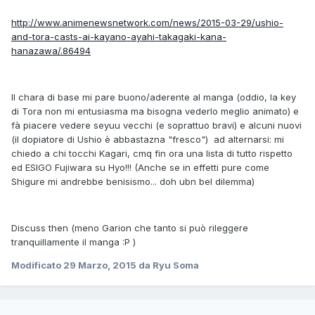
http://www.animenewsnetwork.com/news/2015-03-29/ushio-
and-tora-casts-ai-kayano-ayahi-takagaki-kana-
hanazawa/.86494
Il chara di base mi pare buono/aderente al manga (oddio, la key
di Tora non mi entusiasma ma bisogna vederlo meglio animato) e
fà piacere vedere seyuu vecchi (e soprattuo bravi) e alcuni nuovi
(il dopiatore di Ushio è abbastazna "fresco") ad alternarsi: mi
chiedo a chi tocchi Kagari, cmq fin ora una lista di tutto rispetto
ed ESIGO Fujiwara su Hyo!!! (Anche se in effetti pure come
Shigure mi andrebbe benisismo... doh ubn bel dilemma)
Discuss then (meno Garion che tanto si può rileggere
tranquillamente il manga :P )
Modificato
29 Marzo, 2015
da Ryu Soma