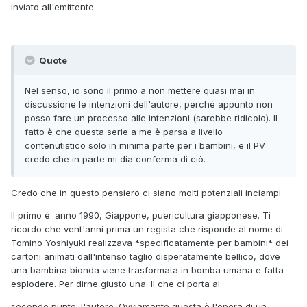
inviato all'emittente.
Quote
Nel senso, io sono il primo a non mettere quasi mai in
discussione le intenzioni dell'autore, perchè appunto non
posso fare un processo alle intenzioni (sarebbe ridicolo). Il
fatto è che questa serie a me è parsa a livello
contenutistico solo in minima parte per i bambini, e il PV
credo che in parte mi dia conferma di ciò.
Credo che in questo pensiero ci siano molti potenziali inciampi.
Il primo è: anno 1990, Giappone, puericultura giapponese. Ti
ricordo che vent'anni prima un regista che risponde al nome di
Tomino Yoshiyuki realizzava *specificatamente per bambini* dei
cartoni animati dall'intenso taglio disperatamente bellico, dove
una bambina bionda viene trasformata in bomba umana e fatta
esplodere. Per dirne giusto una. Il che ci porta al
secondo punto: l'autore. Ovviamente questa è l'opera di un