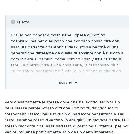
Quote
Ora, io non conosco molto bene l'opera di Tomino
Yoshiyuki, ma per quel poco che conosco posso dire con
assoluta certezza che Anno Hideaki (forse perchè di una
generazione differente da quella di Tomino) non è riuscito a
comunicare ai bambini come Tomino Yoshiyuki è riuscito a
fare. La puericultura è una cosa seria, la responsabilità di
un narratore per l'infanzia è alta, e lo è anche quella di chi
deve diffondere il suo operato. Ecco, io trovo che forse
Expand
Anno Hideaki (a suo tempo grande consumatore di opere
per l'infanzia) avesse ben chiaro quello che voleva
trasmettere, ma non fosse abbastanza responsabile per
farlo.
Penso esattamente le stesse cose che hai scritto, talvolta sin
nelle stesse parole. Posso dirti che Tomino fu davvero molto
"responsabilizzato" nel suo ruolo di narratore per l'infanzia. Del
resto, sarebbe preso diventato (o era già?) un giovane padre. Lui
stesso racconta che lesse vari testi di psicologia infantile, per poi
venire influenza praticamente solo da un certo imperativo