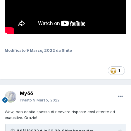
Modificato
9 Marzo, 2022
da Shito
1
Myōō
Inviato
9 Marzo, 2022
Wow, non capita spesso di ricevere risposte così attente ed
esaustive. Grazie!
Il 9/3/2022 Alle 20:39,
Shito
ha scritto: