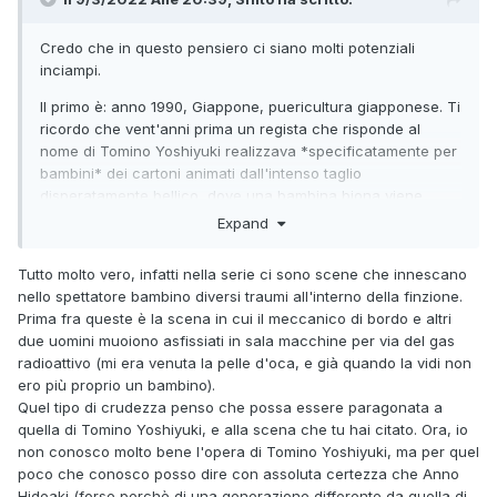
Credo che in questo pensiero ci siano molti potenziali
inciampi.
Il primo è: anno 1990, Giappone, puericultura giapponese. Ti
ricordo che vent'anni prima un regista che risponde al
nome di Tomino Yoshiyuki realizzava *specificatamente per
bambini* dei cartoni animati dall'intenso taglio
disperatamente bellico, dove una bambina biona viene
trasformata in bomba umana e fatta esplodere. Per dirne
Expand
giusto una. Il che ci porta al
Tutto molto vero, infatti nella serie ci sono scene che innescano
secondo punto: l'autore. Ovviamente questa è l'opera di un
nello spettatore bambino diversi traumi all'interno della finzione.
autore che parlava ai bambini del suo paese in base lle sue
Prima fra queste è la scena in cui il meccanico di bordo e altri
idee, le sue convinzioni. Come ho forse già scritto, Anno
due uomini muoiono asfissiati in sala macchine per via del gas
dichiara esplicitamente di avere fatto la serie di Fushigi no
radioattivo (mi era venuta la pelle d'oca, e già quando la vidi non
Umi no Nadia per "riportare l'idea di morte
ero più proprio un bambino).
nell'intrattenimento animato per bambini", poiché "nel 1990
Quel tipo di crudezza penso che possa essere paragonata a
la morte era già scomparsa dai programi per bambini".
quella di Tomino Yoshiyuki, e alla scena che tu hai citato. Ora, io
non conosco molto bene l'opera di Tomino Yoshiyuki, ma per quel
poco che conosco posso dire con assoluta certezza che Anno
Hideaki (forse perchè di una generazione differente da quella di