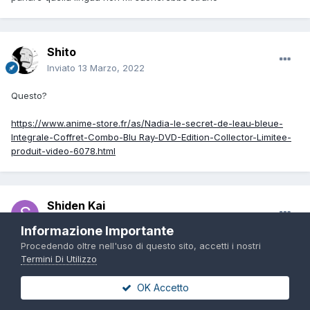
Shito
Inviato
13 Marzo, 2022
Questo?
https://www.anime-store.fr/as/Nadia-le-secret-de-leau-bleue-
Integrale-Coffret-Combo-Blu Ray-DVD-Edition-Collector-Limitee-
produit-video-6078.html
Shiden Kai
Inviato
13 Marzo, 2022
Informazione Importante
Procedendo oltre nell'uso di questo sito, accetti i nostri
Il 13/3/2022 Alle 19:02,
Shito
ha scritto:
Termini Di Utilizzo
OK Accetto
Questo?