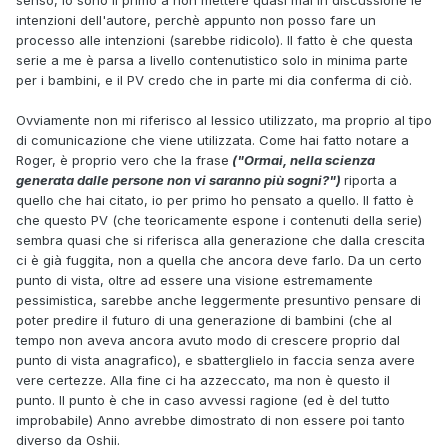
intenzioni dell'autore, perchè appunto non posso fare un
processo alle intenzioni (sarebbe ridicolo). Il fatto è che questa
serie a me è parsa a livello contenutistico solo in minima parte
per i bambini, e il PV credo che in parte mi dia conferma di ciò.
Ovviamente non mi riferisco al lessico utilizzato, ma proprio al tipo
di comunicazione che viene utilizzata. Come hai fatto notare a
Roger, è proprio vero che la frase
("Ormai, nella scienza
generata dalle persone non vi saranno più sogni?")
riporta a
quello che hai citato, io per primo ho pensato a quello. Il fatto è
che questo PV (che teoricamente espone i contenuti della serie)
sembra quasi che si riferisca alla generazione che dalla crescita
ci è già fuggita, non a quella che ancora deve farlo. Da un certo
punto di vista, oltre ad essere una visione estremamente
pessimistica, sarebbe anche leggermente presuntivo pensare di
poter
predire
il futuro di una generazione di bambini (che al
tempo non aveva ancora avuto modo di crescere proprio dal
punto di vista anagrafico), e sbatterglielo in faccia senza avere
vere certezze. Alla fine ci ha azzeccato, ma non è questo il
punto. Il punto è che in caso avvessi ragione (ed è del tutto
improbabile) Anno avrebbe dimostrato di non essere poi tanto
diverso da Oshii.