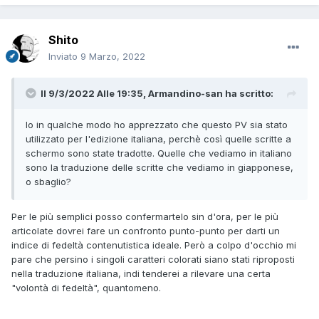
stata diffusa sulla tv nazionale con grande successo.
Ovviamente, poi, nel caso di un "book trailer" si ha cla
Shito
creazione di un prodotto di diverso medium rispetto a quello
Inviato
9 Marzo, 2022
che si promoziona: libro- > trailer, mentre nel caso del video
promozionale di Nadia si tratta appunto solo di un
Il 9/3/2022 Alle 19:35,
Armandino-san
ha scritto:
montaggio.
Come
booktrailer
ho trovato anche
questo
, che mi pare
Io in qualche modo ho apprezzato che questo PV sia stato
appunto concettualmente diverso, tutto sommato.
utilizzato per l'edizione italiana, perchè così quelle scritte a
schermo sono state tradotte. Quelle che vediamo in italiano
sono la traduzione delle scritte che vediamo in giapponese,
o sbaglio?
Per le più semplici posso confermartelo sin d'ora, per le più
articolate dovrei fare un confronto punto-punto per darti un
indice di fedeltà contenutistica ideale. Però a colpo d'occhio mi
pare che persino i singoli caratteri colorati siano stati riproposti
nella traduzione italiana, indi tenderei a rilevare una certa
"volontà di fedeltà", quantomeno.