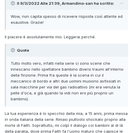
Il 9/3/2022 Alle 21:39,
Armandino-san
ha scritto:
Wow, non capita spesso di ricevere risposte così attente ed
esaustive. Grazie!
Il piacere è assolutamente mio. Leggerai perché.
Quote
Tutto molto vero, infatti nella serie ci sono scene che
innescano nello spettatore bambino diversi traumi all'interno
della finzione. Prima fra queste è la scena in cui il
meccanico di bordo e altri due uomini muoiono asfissiati in
sala macchine per via del gas radioattivo (mi era venuta la
pelle d'oca, e già quando la vidi non ero più proprio un
bambino).
La tua esperienza è lo specchio della mia, a 15 anni, prima messa
in onda italiana della serie. Rimasi piuttosto shockato proprio alla
morte di Faith. Soprattutto, mi colpì il dialogo coi bambini al di là
della paratia, dove prima Faith fa l'uomo maturo che capisce le