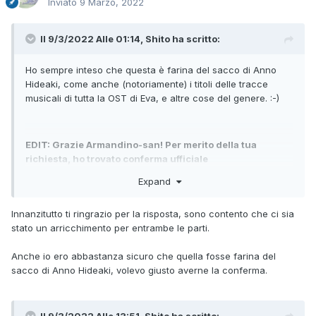
Inviato
9 Marzo, 2022
Il 9/3/2022 Alle 01:14,
Shito
ha scritto:
Ho sempre inteso che questa è farina del sacco di Anno
Hideaki, come anche (notoriamente) i titoli delle tracce
musicali di tutta la OST di Eva, e altre cose del genere. :-)
EDIT: Grazie Armandino-san! Per merito della tua
richiesta, ho trovato conferma ufficiale
Expand
Innanzitutto ti ringrazio per la risposta, sono contento che ci sia
stato un arricchimento per entrambe le parti.
Anche io ero abbastanza sicuro che quella fosse farina del
sacco di Anno Hideaki, volevo giusto averne la conferma.
Il 9/3/2022 Alle 13:51,
Shito
ha scritto: