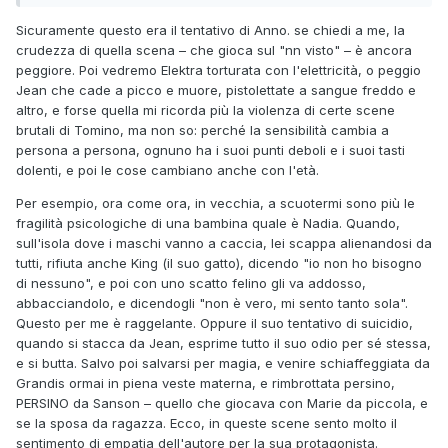
Sicuramente questo era il tentativo di Anno. se chiedi a me, la
crudezza di quella scena – che gioca sul "nn visto" – è ancora
peggiore. Poi vedremo Elektra torturata con l'elettricità, o peggio
Jean che cade a picco e muore, pistolettate a sangue freddo e
altro, e forse quella mi ricorda più la violenza di certe scene
brutali di Tomino, ma non so: perché la sensibilità cambia a
persona a persona, ognuno ha i suoi punti deboli e i suoi tasti
dolenti, e poi le cose cambiano anche con l'età.
Per esempio, ora come ora, in vecchia, a scuotermi sono più le
fragilità psicologiche di una bambina quale è Nadia. Quando,
sull'isola dove i maschi vanno a caccia, lei scappa alienandosi da
tutti, rifiuta anche King (il suo gatto), dicendo "io non ho bisogno
di nessuno", e poi con uno scatto felino gli va addosso,
abbacciandolo, e dicendogli "non è vero, mi sento tanto sola".
Questo per me è raggelante. Oppure il suo tentativo di suicidio,
quando si stacca da Jean, esprime tutto il suo odio per sé stessa,
e si butta. Salvo poi salvarsi per magia, e venire schiaffeggiata da
Grandis ormai in piena veste materna, e rimbrottata persino,
PERSINO da Sanson – quello che giocava con Marie da piccola, e
se la sposa da ragazza. Ecco, in queste scene sento molto il
sentimento di empatia dell'autore per la sua protagonista.