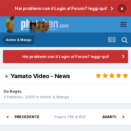
×
Hai problemi con il Login al Forum? leggi qui!
Anime & Manga
Hai problemi con il Login al Forum? leggi qui!
Yamato Video - News
Da
Roger
,
3 Febbraio, 2009
in
Anime & Manga
PRECEDENTE
Pagina 786 di 832
AVANTI