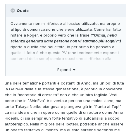
Quote
Ovviamente non mi riferisco al lessico utilizzato, ma proprio
al tipo di comunicazione che viene utilizzata. Come hai fatto
notare a Roger, è proprio vero che la frase
("Ormai, nella
scienza generata dalle persone non vi saranno più sogni?")
riporta a quello che hai citato, io per primo ho pensato a
quello. Il fatto è che questo PV (che teoricamente espone i
contenuti della serie) sembra quasi che si riferisca alla
generazione che dalla crescita ci è già fuggita, non a quella
Expand
che ancora deve farlo. Da un certo punto di vista, oltre ad
essere una visione estremamente pessimistica, sarebbe
anche leggermente presuntivo pensare di poter
predire
il
una delle tematiche portanti e costanti di Anno, ma un po' di tuta
futuro di una generazione di bambini (che al tempo non
la GAiNAX della sua stessa generazione, è proprio la coscienza
aveva ancora avuto modo di crescere proprio dal punto di
che la "moratoria di crescita" non è che un'atro tagliola. Vedi
vista anagrafico), e sbatterglielo in faccia senza avere vere
bene che in "ShinEva" è diventata persino una maledizione, ma
certezze. Alla fine ci ha azzeccato, ma non è questo il
tanto Takaya Noriko piangeva e piangeva già in "Punta al Top!".
punto. Il punto è che in caso avvessi ragione (ed è del tutto
La mia idea è che in opere come quelle di un autore come Anno
improbabile) Anno avrebbe dimostrato di non essere poi
Hideaki, ci sia sempr eun forte tentativo di autoanalisi a scopo
tanto diverso da Oshii.
autoterapico. Nella migliore delle ipotesi, potrebbe anche essere
un onesto tentativo di monito, ma questo sarebbe secondo me