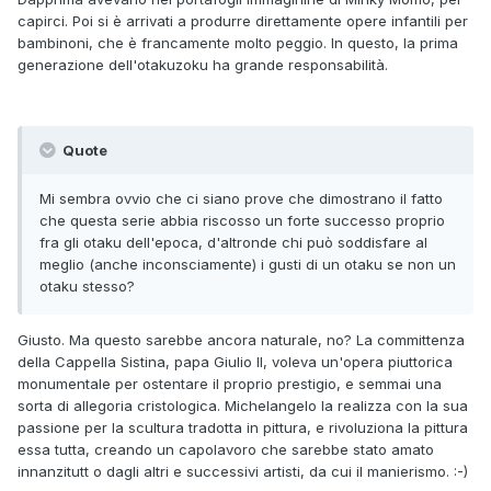
capirci. Poi si è arrivati a produrre direttamente opere infantili per
bambinoni, che è francamente molto peggio. In questo, la prima
generazione dell'otakuzoku ha grande responsabilità.
Quote
Mi sembra ovvio che ci siano prove che dimostrano il fatto
che questa serie abbia riscosso un forte successo proprio
fra gli otaku dell'epoca, d'altronde chi può soddisfare al
meglio (anche inconsciamente) i gusti di un otaku se non un
otaku stesso?
Giusto. Ma questo sarebbe ancora naturale, no? La committenza
della Cappella Sistina, papa Giulio II, voleva un'opera piuttorica
monumentale per ostentare il proprio prestigio, e semmai una
sorta di allegoria cristologica. Michelangelo la realizza con la sua
passione per la scultura tradotta in pittura, e rivoluziona la pittura
essa tutta, creando un capolavoro che sarebbe stato amato
innanzitutt o dagli altri e successivi artisti, da cui il manierismo. :-)