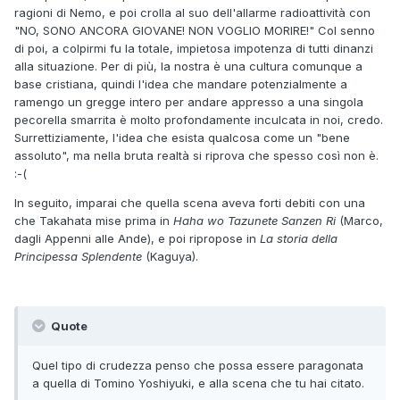
ragioni di Nemo, e poi crolla al suo dell'allarme radioattività con
"NO, SONO ANCORA GIOVANE! NON VOGLIO MORIRE!" Col senno
di poi, a colpirmi fu la totale, impietosa impotenza di tutti dinanzi
alla situazione. Per di più, la nostra è una cultura comunque a
base cristiana, quindi l'idea che mandare potenzialmente a
ramengo un gregge intero per andare appresso a una singola
pecorella smarrita è molto profondamente inculcata in noi, credo.
Surrettiziamente, l'idea che esista qualcosa come un "bene
assoluto", ma nella bruta realtà si riprova che spesso così non è.
:-(
In seguito, imparai che quella scena aveva forti debiti con una
che Takahata mise prima in
Haha wo Tazunete Sanzen Ri
(Marco,
dagli Appenni alle Ande), e poi ripropose in
La storia della
Principessa Splendente
(Kaguya).
Quote
Quel tipo di crudezza penso che possa essere paragonata
a quella di Tomino Yoshiyuki, e alla scena che tu hai citato.