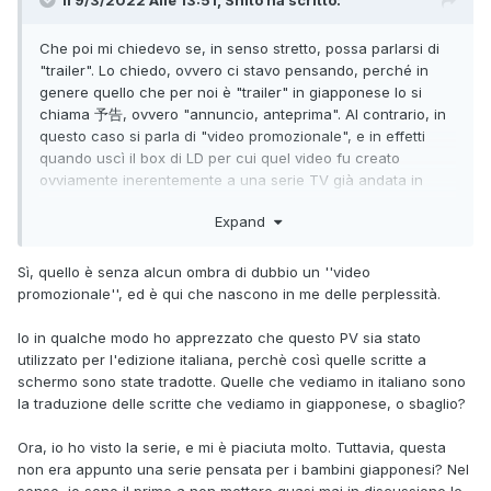
Che poi mi chiedevo se, in senso stretto, possa parlarsi di
"trailer". Lo chiedo, ovvero ci stavo pensando, perché in
genere quello che per noi è "trailer" in giapponese lo si
chiama 予告, ovvero "annuncio, anteprima". Al contrario, in
questo caso si parla di "video promozionale", e in effetti
quando uscì il box di LD per cui quel video fu creato
ovviamente inerentemente a una serie TV già andata in
onda non c'era proprio nulla da annunciare in anteprima.
Expand
Quel video, oltre al gusto del suo regista, in effetti sembra
quasi proporre un "abstract" della serie, una riflessione
concettuale sui suoi contenuti intesi dall'autore.
Sì, quello è senza alcun ombra di dubbio un ''video
promozionale'', ed è qui che nascono in me delle perplessità.
Io in qualche modo ho apprezzato che questo PV sia stato
utilizzato per l'edizione italiana, perchè così quelle scritte a
schermo sono state tradotte. Quelle che vediamo in italiano sono
la traduzione delle scritte che vediamo in giapponese, o sbaglio?
Ora, io ho visto la serie, e mi è piaciuta molto. Tuttavia, questa
non era appunto una serie pensata per i bambini giapponesi? Nel
senso, io sono il primo a non mettere quasi mai in discussione le