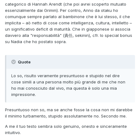
categorico di Hannah Arendt (che poi avrei scoperto mutuato
essenzialmente dai Grimm). Per contro, Anno da otaku ho
comunque sempre parlato al bambinone che è lui stesso, il che
implicita – aò netto di cose come intelligenza, cultura, intelletto –
un significativo deficit di maturità. Che in giapponese si associa
davvero alla "responsabilità" (責任, sekinin), cfr. lo special bonus
su Nadia che ho postato sopra.
Quote
Lo so, risulto veramente presuntuoso e stupido nel dire
cose simili a una persona molto più grande di me che non
ho mai conosciuto dal vivo, ma questa è solo una mia
impressione.
Presuntuoso non so, ma se anche fosse la cosa non mi darebbe
il minimo turbamento, stupido assolutamente no. Secondo me.
A me il tuo testo sembra solo genuino, onesto e sinceramente
intuitivo.