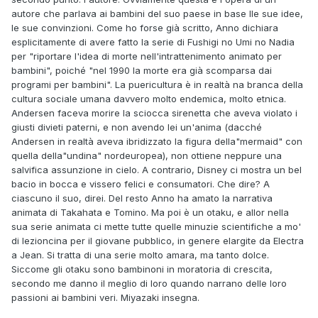
autore che parlava ai bambini del suo paese in base lle sue idee,
le sue convinzioni. Come ho forse già scritto, Anno dichiara
esplicitamente di avere fatto la serie di Fushigi no Umi no Nadia
per "riportare l'idea di morte nell'intrattenimento animato per
bambini", poiché "nel 1990 la morte era già scomparsa dai
programi per bambini". La puericultura è in realtà na branca della
cultura sociale umana davvero molto endemica, molto etnica.
Andersen faceva morire la sciocca sirenetta che aveva violato i
giusti divieti paterni, e non avendo lei un'anima (dacché
Andersen in realtà aveva ibridizzato la figura della"mermaid" con
quella della"undina" nordeuropea), non ottiene neppure una
salvifica assunzione in cielo. A contrario, Disney ci mostra un bel
bacio in bocca e vissero felici e consumatori. Che dire? A
ciascuno il suo, direi. Del resto Anno ha amato la narrativa
animata di Takahata e Tomino. Ma poi è un otaku, e allor nella
sua serie animata ci mette tutte quelle minuzie scientifiche a mo'
di lezioncina per il giovane pubblico, in genere elargite da Electra
a Jean. Si tratta di una serie molto amara, ma tanto dolce.
Siccome gli otaku sono bambinoni in moratoria di crescita,
secondo me danno il meglio di loro quando narrano delle loro
passioni ai bambini veri. Miyazaki insegna.