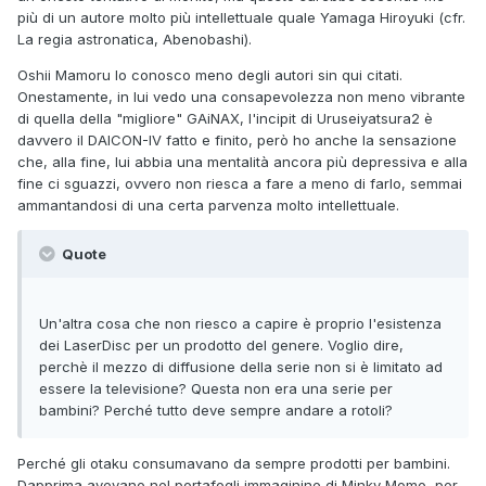
più di un autore molto più intellettuale quale Yamaga Hiroyuki (cfr.
La regia astronatica, Abenobashi).
Oshii Mamoru lo conosco meno degli autori sin qui citati.
Onestamente, in lui vedo una consapevolezza non meno vibrante
di quella della "migliore" GAiNAX, l'incipit di Uruseiyatsura2 è
davvero il DAICON-IV fatto e finito, però ho anche la sensazione
che, alla fine, lui abbia una mentalità ancora più depressiva e alla
fine ci sguazzi, ovvero non riesca a fare a meno di farlo, semmai
ammantandosi di una certa parvenza molto intellettuale.
Quote
Un'altra cosa che non riesco a capire è proprio l'esistenza
dei LaserDisc per un prodotto del genere. Voglio dire,
perchè il mezzo di diffusione della serie non si è limitato ad
essere la televisione? Questa non era una serie per
bambini? Perch
é tutto deve sempre andare a rotoli?
Perché gli otaku consumavano da sempre prodotti per bambini.
Dapprima avevano nel portafogli immaginine di Minky Momo, per