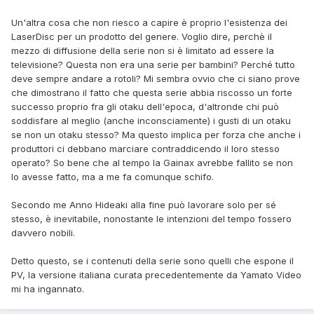
Un'altra cosa che non riesco a capire è proprio l'esistenza dei
LaserDisc per un prodotto del genere. Voglio dire, perchè il
mezzo di diffusione della serie non si è limitato ad essere la
televisione? Questa non era una serie per bambini? Perch
é tutto
deve sempre andare a rotoli? Mi sembra ovvio che ci siano prove
che dimostrano il fatto che questa serie abbia riscosso un forte
successo proprio fra gli otaku dell'epoca, d'altronde chi può
soddisfare al meglio (anche inconsciamente) i gusti di un otaku
se non un otaku stesso? Ma questo implica per forza che anche i
produttori ci debbano marciare contraddicendo il loro stesso
operato? So bene che al tempo la Gainax avrebbe fallito se non
lo avesse fatto, ma a me fa comunque schifo.
Secondo me Anno Hideaki alla fine può lavorare solo per s
é
stesso, è inevitabile, nonostante le intenzioni del tempo fossero
davvero nobili.
Detto questo, se i contenuti della serie sono quelli che espone il
PV, la versione italiana curata precedentemente da Yamato Video
mi ha ingannato.