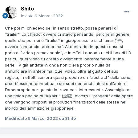
Shito
Inviato
9 Marzo, 2022
Che poi mi chiedevo se, in senso stretto, possa parlarsi di
"trailer". Lo chiedo, ovvero ci stavo pensando, perché in genere
quello che per noi è "trailer" in giapponese lo si chiama 予告,
ovvero "annuncio, anteprima". Al contrario, in questo caso si
parla di "video promozionale", e in effetti quando uscì il box di LD
per cui quel video fu creato ovviamente inerentemente a una
serie TV già andata in onda non c'era proprio nulla da
annunciare in anteprima. Quel video, oltre al gusto del suo
regista, in effetti sembra quasi proporre un "abstract" della serie,
una riflessione concettuale sui suoi contenuti intesi dall'autore.
Forse proprio per questo lo trovo così interessante. Assomiglia a
una tipica pagina di "kikaku" (企画), ovvero i "progetti" delle opere
che vengono proposti ai produttori finanziatori delle stesse nel
mondo dell'animazione giapponese.
Modificato
9 Marzo, 2022
da Shito