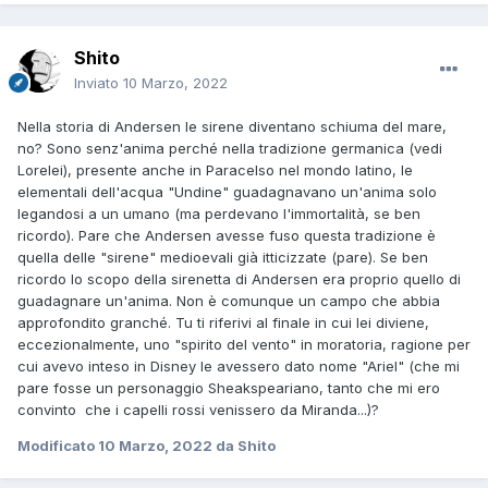
Shito
Inviato
10 Marzo, 2022
Nella storia di Andersen le sirene diventano schiuma del mare,
no? Sono senz'anima perché nella tradizione germanica (vedi
Lorelei), presente anche in Paracelso nel mondo latino, le
elementali dell'acqua "Undine" guadagnavano un'anima solo
legandosi a un umano (ma perdevano l'immortalità, se ben
ricordo). Pare che Andersen avesse fuso questa tradizione è
quella delle "sirene" medioevali già itticizzate (pare). Se ben
ricordo lo scopo della sirenetta di Andersen era proprio quello di
guadagnare un'anima. Non è comunque un campo che abbia
approfondito granché. Tu ti riferivi al finale in cui lei diviene,
eccezionalmente, uno "spirito del vento" in moratoria, ragione per
cui avevo inteso in Disney le avessero dato nome "Ariel" (che mi
pare fosse un personaggio Sheakspeariano, tanto che mi ero
convinto che i capelli rossi venissero da Miranda...)?
Modificato
10 Marzo, 2022
da Shito