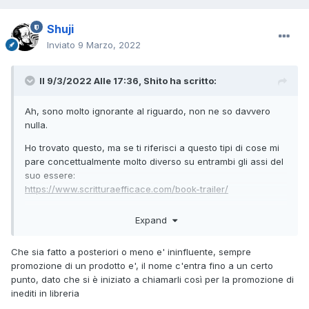
Shuji
Inviato
9 Marzo, 2022
Il 9/3/2022 Alle 17:36,
Shito
ha scritto:
Ah, sono molto ignorante al riguardo, non ne so davvero
nulla.
Ho trovato questo, ma se ti riferisci a questo tipi di cose mi
pare concettualmente molto diverso su entrambi gli assi del
suo essere:
https://www.scritturaefficace.com/book-trailer/
Qui i "book trailer" sono in qualche modo "anteprime" di
Expand
qualcosa di nuovo, nel senso che sono un veicolo
pubblicitario di presentazione. Nel caso del video
Che sia fatto a posteriori o meno e' ininfluente, sempre
promozionale di Nadia si tratta invece di un montaggio del
promozione di un prodotto e', il nome c'entra fino a un certo
uttto " a posteriori" di qualcosa di già ampiamente diffuso.
punto, dato che si è iniziato a chiamarli così per la promozione di
Nota bene che pur essendo un video promozionale del LD-
inediti in libreria
BOX non ne mostra neppure la copertina, di fatto è solo un
digesto concettuale del contenuto, ovvero la serie, che era